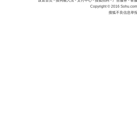
设置首页
-
搜狗输入法
-
支付中心
-
搜狐招聘
-
广告服务
-
客
Copyright
©
2016 Sohu.com 
搜狐不良信息举