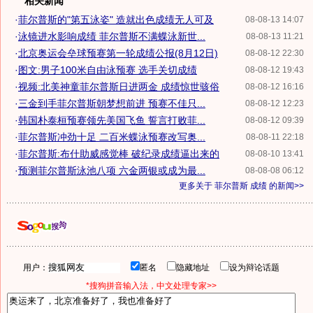
相关新闻
·
菲尔普斯的"第五泳姿" 造就出色成绩无人可及
08-08-13 14:07
·
泳镜进水影响成绩 菲尔普斯不满蝶泳新世...
08-08-13 11:21
·
北京奥运会垒球预赛第一轮成绩公报(8月12日)
08-08-12 22:30
·
图文:男子100米自由泳预赛 选手关切成绩
08-08-12 19:43
·
视频:北美神童菲尔普斯日进两金 成绩惊世骇俗
08-08-12 16:16
·
三金到手菲尔普斯朝梦想前进 预赛不佳只...
08-08-12 12:23
·
韩国朴泰桓预赛领先美国飞鱼 誓言打败菲...
08-08-12 09:39
·
菲尔普斯冲劲十足 二百米蝶泳预赛改写奥...
08-08-11 22:18
·
菲尔普斯:布什助威感觉棒 破纪录成绩逼出来的
08-08-10 13:41
·
预测菲尔普斯泳池八项 六金两银或成为最...
08-08-08 06:12
更多关于
菲尔普斯 成绩
的新闻>>
用户：
匿名
隐藏地址
设为辩论话题
*搜狗拼音输入法，中文处理专家>>