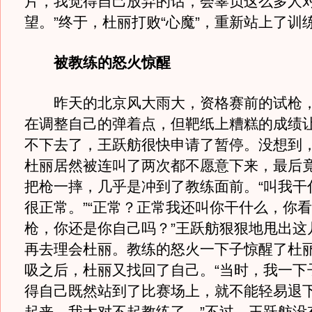
片，我觉得自己放弃的话，会辜负这么多人
望。”终于，杜丽打败“心魔”，重新站上了训
被教练的怒火惊醒
昨天的北京风大雨大，资格赛前的试枪，
在调整自己的弹着点，但靶纸上糟糕的成绩
不下去了，王跃舫很快申请了暂停。没想到
杜丽居然被连叫了两次都不愿意下来，最后
把枪一摔，几乎是冲到了教练面前。“叫我干
很正常。”“正常？正常我还叫你干什么，你
枪，你还是你自己吗？”王跃舫狠狠地甩出这
再去理会杜丽。教练的怒火一下子惊醒了杜
吸之后，杜丽又找回了自己。“当时，我一下
得自己既然站到了比赛场上，就不能轻易退