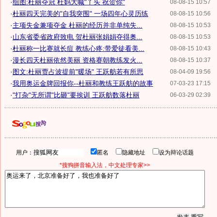
·
组图:杜丽夺冠 杜妈大喊"丫头 祝贺你"
08-08-15 10:57
·
杜丽四天完美的"自我突围" 一场四年心灵历练
08-08-15 10:56
·
主项失金兼项夺金 杜丽的经历并非单纯失...
08-08-15 10:53
·
山东省委省政府致电 贺杜丽张娟娟夺得奥...
08-08-15 10:53
·
杜丽称一比赛就长痘 教练心疼:带爱徒看美...
08-08-15 10:43
·
漫长四天杜丽依然美丽 资格赛朝教练发火...
08-08-15 10:37
·
图文:杜丽贾占波提前"暖场" 王跃舫若有所思
08-04-09 19:56
·
我用奥运金牌回报你--杜丽和教练王跃舫的故事
07-03-23 17:15
·
"打杂"无所谓"比砸"要挨训 王跃舫数落杜丽
06-03-29 02:39
用户：
匿名
隐藏地址
设为辩论话题
*搜狗拼音输入法，中文处理专家>>