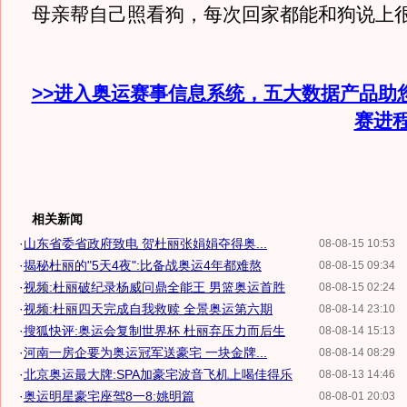
母亲帮自己照看狗，每次回家都能和狗说上
>>进入奥运赛事信息系统，五大数据产品助
赛进
相关新闻
·
山东省委省政府致电 贺杜丽张娟娟夺得奥...
08-08-15 10:53
·
揭秘杜丽的"5天4夜":比备战奥运4年都难熬
08-08-15 09:34
·
视频:杜丽破纪录杨威问鼎全能王 男篮奥运首胜
08-08-15 02:24
·
视频:杜丽四天完成自我救赎 全景奥运第六期
08-08-14 23:10
·
搜狐快评:奥运会复制世界杯 杜丽弃压力而后生
08-08-14 15:13
·
河南一房企要为奥运冠军送豪宅 一块金牌...
08-08-14 08:29
·
北京奥运最大牌:SPA加豪宅波音飞机上喝佳得乐
08-08-13 14:46
·
奥运明星豪宅座驾8一8:姚明篇
08-08-01 20:03