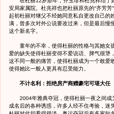
在杜丽12岁那年，齐玉珍和杜兆祥结了婚
安局家属院。杜兆祥也把杜丽原先的“齐芳芳”
起初杜丽对继父不经她同意私自更改自己的
满，曾多次对外公说要改过来，但是最后慢
这个新名字。
童年的不幸，使得杜丽的性格与其她女孩
爱的缺失使得杜丽变得不爱说话、脾气很犟
这不同一般的痛苦，使得杜丽成为一个敢爱
使得她比一般人更具有忍受能力。
不计名利：拒绝房产商赠豪宅可堪大任
2004年雅典夺冠，使得杜丽一夜之间成
成名后的各种诱惑，许多人经不住考验，迷
杜丽对此却看得很淡，奥运夺冠后有多家知