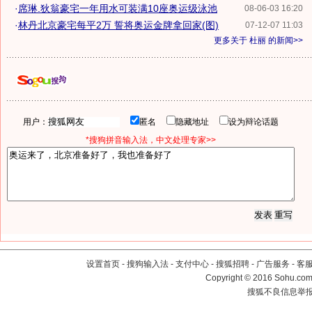
·
席琳.狄翁豪宅一年用水可装满10座奥运级泳池
08-06-03 16:20
·
林丹北京豪宅每平2万 誓将奥运金牌拿回家(图)
07-12-07 11:03
更多关于
杜丽
的新闻>>
用户：
匿名
隐藏地址
设为辩论话题
*搜狗拼音输入法，中文处理专家>>
设置首页
-
搜狗输入法
-
支付中心
-
搜狐招聘
-
广告服务
-
客
Copyright
©
2016 Sohu.com 
搜狐不良信息举