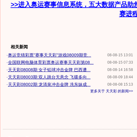
>>进入奥运赛事信息系统，五大数据产品助
赛进
相关新闻
·
奥运竞猜彩票"赛事天天彩"游戏08009期竞...
08-08-15 13:01
·
全国联网电脑体育彩票奥运赛事天天彩第08...
08-08-15 07:33
·
天天彩08008期:女子铅球冲击金牌 巴西遭...
08-08-14 16:58
·
天天彩08003期:双人跳台无悬念 飞碟多向...
08-08-09 18:44
·
天天彩08002期:龙清泉冲击金牌 冼东妹成...
08-08-08 15:13
更多关于
天天彩
的新闻>>