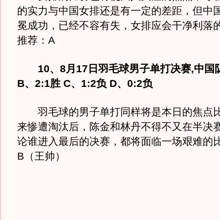
的实力与中国女排还是有一定的差距，但中
冕成功，已经不容有失，女排应会干净利落
推荐：A
10、8月17日羽毛球男子单打决赛,中国队:
B、2:1胜 C、1:2负 D、0:2负
羽毛球的男子单打同样将是本日的焦点比
来惨遭淘汰后，陈金和林丹不得不又在半决
论谁进入最后的决赛，都将面临一场艰难的
B（王帅）