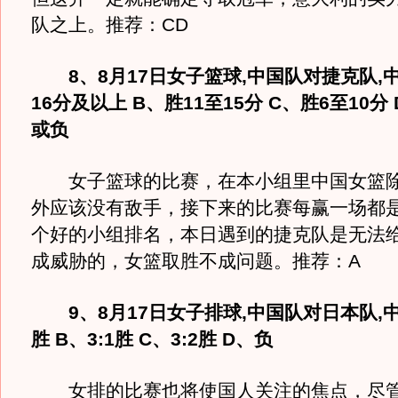
队之上。推荐：CD
8、8月17日女子篮球,中国队对捷克队,中
16分及以上 B、胜11至15分 C、胜6至10分
或负
女子篮球的比赛，在本小组里中国女篮除
外应该没有敌手，接下来的比赛每赢一场都
个好的小组排名，本日遇到的捷克队是无法
成威胁的，女篮取胜不成问题。推荐：A
9、8月17日女子排球,中国队对日本队,中国
胜 B、3:1胜 C、3:2胜 D、负
女排的比赛也将使国人关注的焦点，尽管