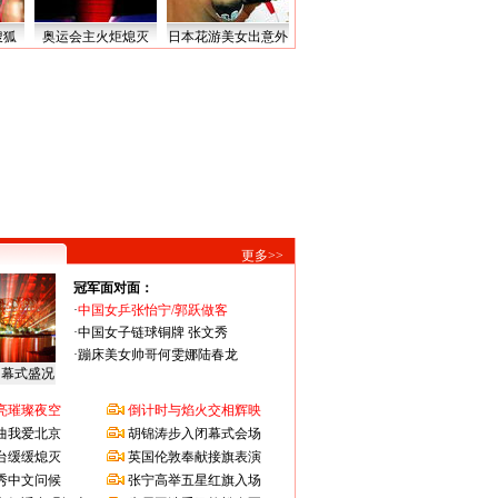
搜狐
奥运会主火炬熄灭
日本花游美女出意外
更多>>
冠军面对面：
·
中国女乒张怡宁/郭跃做客
·
中国女子链球铜牌 张文秀
·
蹦床美女帅哥何雯娜陆春龙
闭幕式盛况
亮璀璨夜空
倒计时与焰火交相辉映
曲我爱北京
胡锦涛步入闭幕式会场
台缓缓熄灭
英国伦敦奉献接旗表演
秀中文问候
张宁高举五星红旗入场