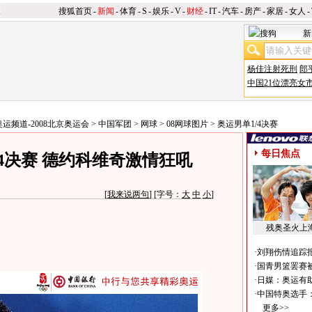
搜狐首页
-
新闻
-
体育
-
S
-
娱乐
-
V
-
财经
-
IT
-
汽车
-
房产
-
家居
-
女人
-
新
杨佳注射死刑
郎
中国21位漂亮女
奥运频道-2008北京奥运会
>
中国军团
>
网球
>
08网球图片
>
奥运男单1/4决赛
每日焦点
4决赛 德约科维奇激情狂吼
[
我来说两句
] [字号：
大
中
小
]
残奥圣火上
·
刘翔伤情追踪
·
国青男篮罢赛被
·
日媒：奥运有
·
中国特奥选手
更多>>