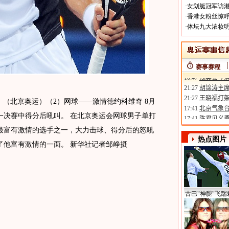
·
女划艇冠军访港
·
香港女粉丝惊呼
·
体坛九大浓妆明
赛事赛程
日 （北京奥运）（2）网球——激情德约科维奇 8月
一决赛中得分后吼叫。 在北京奥运会网球男子单打
最富有激情的选手之一，大力击球、得分后的怒吼
热点图片
了他富有激情的一面。 新华社记者邹峥摄
古巴"神腿"飞踹