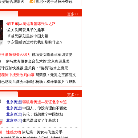
良好适合观烟火
肯尼亚选手马拉松夺冠
更多>>
·
胡卫东
|
从奥运看篮球强队之路
·
孟关良
|
可爱儿子的趣事
·
卓越兄
|
篆刻里的中国力量
·
李东雷
|
后奥运时代我们期盼什么？
相
换形象损失9000万
篮坛美女隋菲菲军训英姿
室 ：萨马兰奇做客金台艺术馆
北京奥运最美
国球压轴快准很
孟关良：“路易”破水上魔咒
揭秘陈中接受改判内幕
胡紫微：无冕之王苏丽文
前已感觉吕鑫会出问题
杨杨：榜样集体乒乓球队
更多>>
北京奥运
|
狐狐看奥运—见证北京奇迹
北京奥运
|
中国人，你没有理由不骄傲
北京奥运
|
劳伦：我想做个中国媳妇
北京奥运
|
张艺谋出卖了闭幕式！
萃
第一性感尤物
泳坛第一美女与飞鱼分手