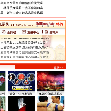
期间突发晕倒 血糖偏低症状无碍
：林丹手好温柔 一点不像运动员
星：刘翔抹腮红 郭晶晶最喜描眉
金牌榜
直播中心
资料库
更多>>
裁判
策划：炫目奥运汇
奥运会闭幕式焰火