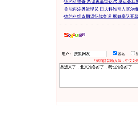
·
德约科维奇:希望再赢纳达尔 奥运会我
·
鲁能再添奥运球员 日夫科维奇入塞尔维亚
·
德约科维奇期望征战奥运 愿做塞队开
用户：
匿名
*搜狗拼音输入法，中文处理