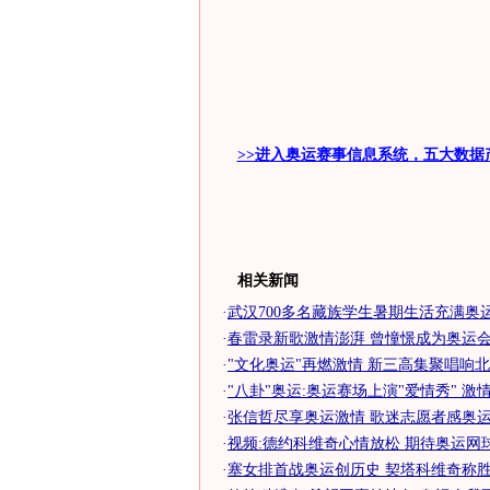
>>进入奥运赛事信息系统，五大数据
相关新闻
·
武汉700多名藏族学生暑期生活充满奥
·
春雷录新歌激情澎湃 曾憧憬成为奥运
·
"文化奥运"再燃激情 新三高集聚唱响北
·
"八卦"奥运:奥运赛场上演"爱情秀" 激情P
·
张信哲尽享奥运激情 歌迷志愿者感奥运强
·
视频:德约科维奇心情放松 期待奥运网
·
塞女排首战奥运创历史 契塔科维奇称胜得