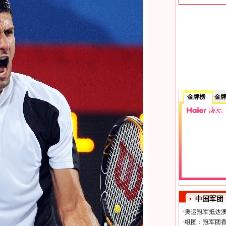
金牌榜
金
中国军团
·
奥运冠军抵达澳
·
组图：冠军团香