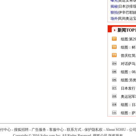
曝光|
奥运女将
揭秘|
日本沙排
狠拍|
伊辛巴耶
场外|
民间奥运
新闻TOP1
组图:第
组图：鲜
曾庆红简
对话萨马
组图：0
组图:另
日本发行
奥运冠军
组图：日
组图：萨
付中心
-
搜狐招聘
-
广告服务
-
客服中心
-
联系方式
-
保护隐私权
-
About SOHU
-
公
Copyright
©
2016 Sohu.com Inc. All Rights Reserved. 搜狐公司
版权所有