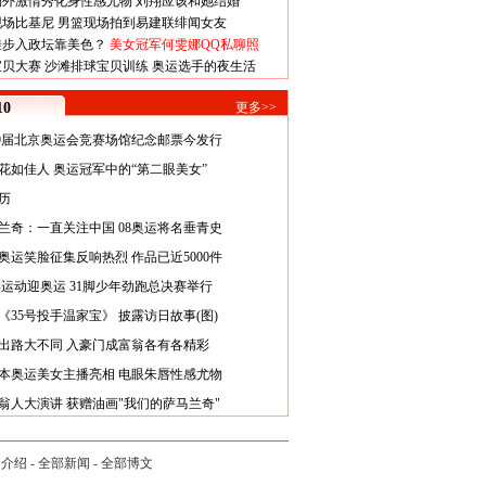
场外激情秀化身性感尤物
刘翔应该和她结婚
现场比基尼
男篮现场拍到易建联绯闻女友
娃步入政坛靠美色？
美女冠军何雯娜QQ私聊照
宝贝大赛
沙滩排球宝贝训练
奥运选手的夜生活
0
更多>>
29届北京奥运会竞赛场馆纪念邮票今发行
花如佳人 奥运冠军中的“第二眼美女”
历
兰奇：一直关注中国 08奥运将名垂青史
8奥运笑脸征集反响热烈 作品已近5000件
类运动迎奥运 31脚少年劲跑总决赛举行
《35号投手温家宝》 披露访日故事(图)
出路大不同 入豪门成富翁各有各精彩
本奥运美女主播亮相 电眼朱唇性感尤物
翁人大演讲 获赠油画"我们的萨马兰奇"
司介绍
-
全部新闻
-
全部博文