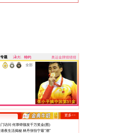
牌专题
特约
奥运金牌猜猜猜
全部
更多>>
门访问 何厚铧颁发千万奖金(图)
港夜生活揭秘 林丹张怡宁最"潮"