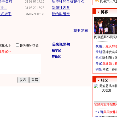
要夺金牌
新华社的全称是什么
闭幕式天气
08-08-07 17:15
...
新华社内参
08-07-29 15:27
博客
幕式旗手
德约科维奇
08-07-21 06:38
我要发布
闭幕盛典小贝亮
我来说两句
隐藏地址
设为辩论话题
视频|
贝克汉姆改
精华区
专家>>
策划|
熙坤贵宾
辩论区
热点|
陈剑翔：
专家|
童建强：
明星|
高敏：赛
社区
恶搞男篮海报集
YY图|
美国女排