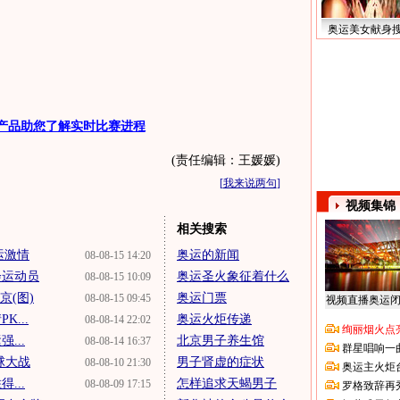
奥运美女献身
产品助您了解实时比赛进程
(责任编辑：王媛媛)
[
我来说两句
]
视频集锦
相关搜索
运激情
奥运的新闻
08-08-15 14:20
会运动员
奥运圣火象征着什么
08-08-15 10:09
京(图)
奥运门票
08-08-15 09:45
视频直播奥运
K...
奥运火炬传递
08-08-14 22:02
绚丽烟火点
...
北京男子养生馆
08-08-14 16:37
群星唱响一
球大战
男子肾虚的症状
08-08-10 21:30
奥运主火炬
...
怎样追求天蝎男子
08-08-09 17:15
罗格致辞再