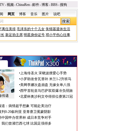
TV
-
视频
-
ChinaRen
-
邮件
-
博客
-
BBS
-
搜狗
闻
网页
博客
音乐
图片
说吧
平离任美排
毛泽东的十个儿女
朱镕基退休生活
市长
新足协主席
明星身份证号
邓小平伤心往事
•
上海传圣火 宋晓波摆爱心手势
•
小罗助攻舍瓦替补 米兰1-2升班马
•
美网李娜次盘崩盘 无缘女单八强
•
西甲首轮皇马巴萨双双爆冷负弱旅
海传递
•
北爱杯奥沙利文夺得排位赛第21冠
报道：病情超乎想象 可能赴美治疗
判0-20叙利亚 亚青赛卫冕蒙阴影
助中国申办世界杯 成日本竞争对手
：我们曾灌巴西七球 比国足强得多