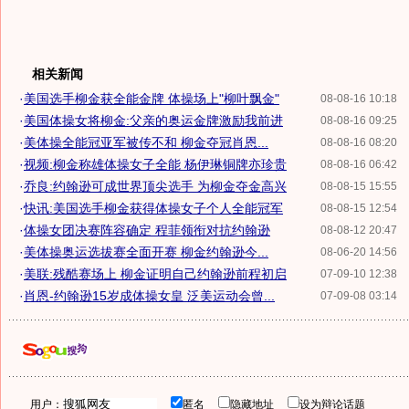
相关新闻
·
美国选手柳金获全能金牌 体操场上"柳叶飘金"
08-08-16 10:18
·
美国体操女将柳金:父亲的奥运金牌激励我前进
08-08-16 09:25
·
美体操全能冠亚军被传不和 柳金夺冠肖恩...
08-08-16 08:20
·
视频:柳金称雄体操女子全能 杨伊琳铜牌亦珍贵
08-08-16 06:42
·
乔良:约翰逊可成世界顶尖选手 为柳金夺金高兴
08-08-15 15:55
·
快讯:美国选手柳金获得体操女子个人全能冠军
08-08-15 12:54
·
体操女团决赛阵容确定 程菲领衔对抗约翰逊
08-08-12 20:47
·
美体操奥运选拔赛全面开赛 柳金约翰逊今...
08-06-20 14:56
·
美联:残酷赛场上 柳金证明自己约翰逊前程初启
07-09-10 12:38
·
肖恩-约翰逊15岁成体操女皇 泛美运动会曾...
07-09-08 03:14
用户：
匿名
隐藏地址
设为辩论话题