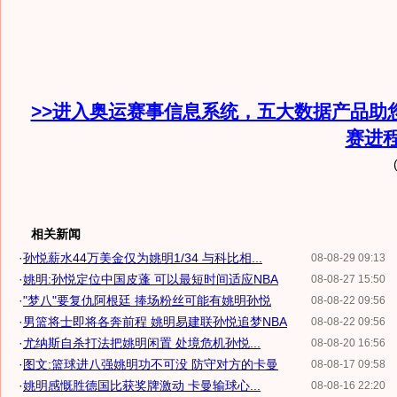
>>进入奥运赛事信息系统，五大数据产品助
赛进
相关新闻
·
孙悦薪水44万美金仅为姚明1/34 与科比相...
08-08-29 09:13
·
姚明:孙悦定位中国皮蓬 可以最短时间适应NBA
08-08-27 15:50
·
"梦八"要复仇阿根廷 捧场粉丝可能有姚明孙悦
08-08-22 09:56
·
男篮将士即将各奔前程 姚明易建联孙悦追梦NBA
08-08-22 09:56
·
尤纳斯自杀打法把姚明闲置 处境危机孙悦...
08-08-20 16:56
·
图文:篮球进八强姚明功不可没 防守对方的卡曼
08-08-17 09:58
·
姚明感慨胜德国比获奖牌激动 卡曼输球心...
08-08-16 22:20