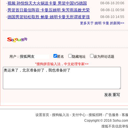
·
视频:孙悦惊天大火锅送卡曼 男篮中国VS德国
08-08-16 20:06
·
男篮首日最佳阵容:卡曼压姚明 朱芳雨虽败尤荣
08-08-11 00:58
·
德国男篮轻松取胜 鲍曼:姚明卡曼无所谓谁更强
08-08-10 14:55
更多关于
姚明 卡曼
的新闻>>
用户：
匿名
隐藏地址
设为辩论话题
*搜狗拼音输入法，中文处理专家>>
设置首页
-
搜狗输入法
-
支付中心
-
搜狐招聘
-
广告服务
-
客
Copyright
©
2016 Sohu.com 
搜狐不良信息举