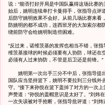
说：“能否打好开局是中国队赢得这场比赛的
始后，姚明连续单打卡曼得手，张指导点评道
后防守姚明效果不会好。从前几场比赛来看
防姚明的都不成功，连西班牙的大加索尔都
绕前防守会给姚明制造些困难。
”反过来，诺维茨基的发挥也相当不错，张指
维茨基接球的时候必须要有人协防，球还在
必须有人过来协防，不管是后卫还是前锋。”
姚明第一次出手三分不中后，张指导提出
国队应当坚持篮下，姚明不要拉到三分线外
守。”接下来孙悦在篮下盖掉了对方的一次上
声赞道：“孙悦的盖帽意识是太好了。”刘炜
一次失误被对手抢断，张指导批评道：“刘炜