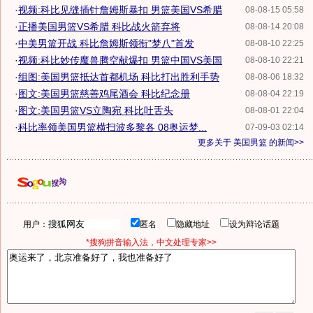
·
视频:科比见缝插针詹姆斯暴扣 男篮美国VS希腊
08-08-15 05:58
·
正播美国男篮VS希腊 科比战火箭弃将
08-08-14 20:08
·
中美男篮开战 科比詹姆斯领衔"梦八"首发
08-08-10 22:25
·
视频:科比妙传魔兽腾空献爆扣 男篮中国VS美国
08-08-10 22:21
·
组图:美国男篮抵达首都机场 科比打出胜利手势
08-08-06 18:32
·
图文:美国男篮慈善鸡尾酒会 科比纪念册
08-08-04 22:19
·
图文:美国男篮VS立陶宛 科比吐舌头
08-08-01 22:04
·
科比率领美国男篮横扫波多黎各 08奥运梦...
07-09-03 02:14
更多关于
美国男篮
的新闻>>
用户：
匿名
隐藏地址
设为辩论话题
*搜狗拼音输入法，中文处理专家>>