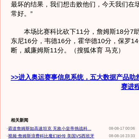
最坏的结果，我们想击败他们，今天我们在
常好。”
本场比赛科比砍下11分，詹姆斯18分7助
东尼16分，韦德16分，霍华德10分，保罗14
断，威廉姆斯11分。（搜狐体育 马克）
>>进入奥运赛事信息系统，五大数据产品助
赛进
相关新闻
·
霸道詹姆斯如高速坦克 无敌小皇帝挑战科...
08-08-17 00:06
·
视频:詹姆斯浪费科比魔幻妙传 美国VS西班牙
08-08-16 23:33