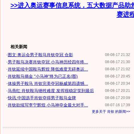
>>进入奥运赛事信息系统，五大数据产品助
赛进
相关新闻
·
图文:奥运会男子鞍马肖钦夺冠 合影
08-08-17 21:32
·
男子鞍马决赛肖钦夺冠 小马神历经四年终...
08-08-17 21:30
·
肖钦延续中国鞍马辉煌 降低难度无碍奥运...
08-08-17 21:02
·
肖钦鞍马摘金 "小马神"终为已正名(图)
08-08-17 20:45
·
体操男子鞍马 肖钦完美夺冠杨威第四遗憾...
08-08-17 20:34
·
马燕红:肖钦鞍马牺牲难度 发挥很稳定笑到最后
08-08-17 20:21
·
快讯:中国选手肖钦夺得男子鞍马金牌
08-08-17 20:09
·
肖钦欲续写李宁辉煌 小马神夺金最大对手...
08-07-16 17:39
更多关于
肖钦
的新闻>>