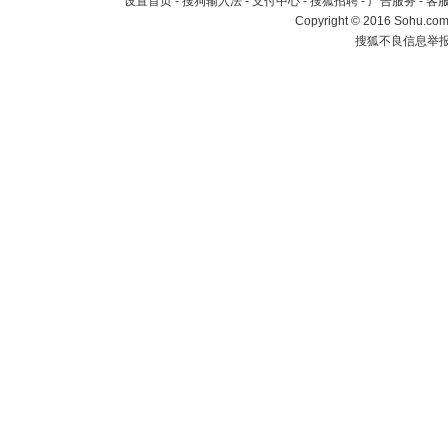
设置首页
-
搜狗输入法
-
支付中心
-
搜狐招聘
-
广告服务
-
客
Copyright
©
2016 Sohu.com 
搜狐不良信息举