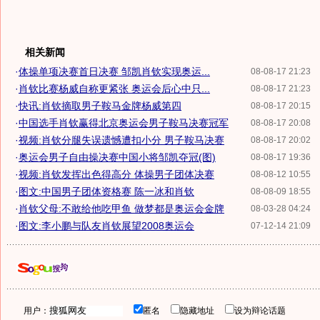
相关新闻
·
体操单项决赛首日决赛 邹凯肖钦实现奥运...
08-08-17 21:23
·
肖钦比赛杨威自称更紧张 奥运会后心中只...
08-08-17 21:23
·
快讯:肖钦摘取男子鞍马金牌杨威第四
08-08-17 20:15
·
中国选手肖钦赢得北京奥运会男子鞍马决赛冠军
08-08-17 20:08
·
视频:肖钦分腿失误遗憾遭扣小分 男子鞍马决赛
08-08-17 20:02
·
奥运会男子自由操决赛中国小将邹凯夺冠(图)
08-08-17 19:36
·
视频:肖钦发挥出色得高分 体操男子团体决赛
08-08-12 10:55
·
图文:中国男子团体资格赛 陈一冰和肖钦
08-08-09 18:55
·
肖钦父母:不敢给他吃甲鱼 做梦都是奥运会金牌
08-03-28 04:24
·
图文:李小鹏与队友肖钦展望2008奥运会
07-12-14 21:09
用户：
匿名
隐藏地址
设为辩论话题