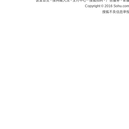
设置首页
-
搜狗输入法
-
支付中心
-
搜狐招聘
-
广告服务
-
客
Copyright
©
2016 Sohu.com 
搜狐不良信息举