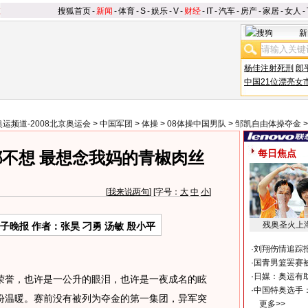
搜狐首页
-
新闻
-
体育
-
S
-
娱乐
-
V
-
财经
-
IT
-
汽车
-
房产
-
家居
-
女人
-
新
杨佳注射死刑
郎
中国21位漂亮女
奥运频道-2008北京奥运会
>
中国军团
>
体操
>
08体操中国男队
>
邹凯自由体操夺金
每日焦点
不想 最想念我妈的青椒肉丝
[
我来说两句
] [字号：
大
中
小
]
残奥圣火上
子晚报 作者：张昊 刁勇 汤敏 殷小平
·
刘翔伤情追踪
·
国青男篮罢赛被
·
日媒：奥运有
誉，也许是一公升的眼泪，也许是一夜成名的眩
·
中国特奥选手
份温暖。赛前没有被列为夺金的第一集团，异军突
更多>>