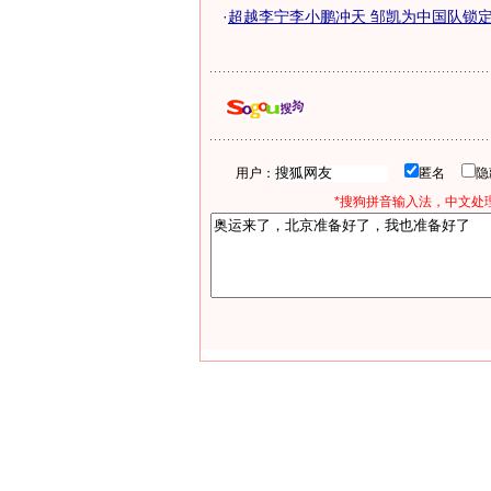
·
超越李宁李小鹏冲天 邹凯为中国队锁定奥
用户：
匿名
*搜狗拼音输入法，中文处理