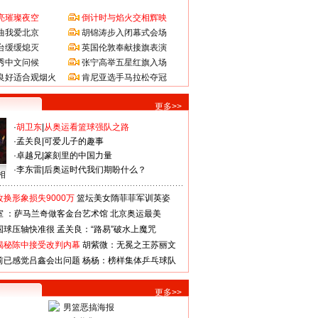
亮璀璨夜空
倒计时与焰火交相辉映
曲我爱北京
胡锦涛步入闭幕式会场
台缓缓熄灭
英国伦敦奉献接旗表演
秀中文问候
张宁高举五星红旗入场
良好适合观烟火
肯尼亚选手马拉松夺冠
更多>>
·
胡卫东
|
从奥运看篮球强队之路
·
孟关良
|
可爱儿子的趣事
·
卓越兄
|
篆刻里的中国力量
·
李东雷
|
后奥运时代我们期盼什么？
相
换形象损失9000万
篮坛美女隋菲菲军训英姿
室 ：萨马兰奇做客金台艺术馆
北京奥运最美
国球压轴快准很
孟关良：“路易”破水上魔咒
揭秘陈中接受改判内幕
胡紫微：无冕之王苏丽文
前已感觉吕鑫会出问题
杨杨：榜样集体乒乓球队
更多>>