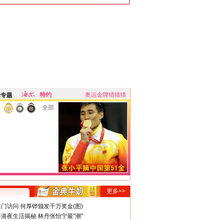
特约
奥运金牌猜猜猜
牌专题
全部
更多>>
门访问 何厚铧颁发千万奖金(图)
港夜生活揭秘 林丹张怡宁最"潮"