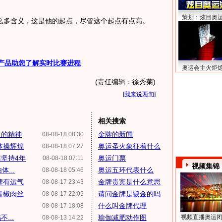
策划：炫目奥
多含义，这是他的起点，尽管这个起点有点高。
产品助您了解实时比赛进程
奥运会主火炬
(责任编辑：徐秀菊)
[
我来说两句
]
相关搜索
人的精神
金牌的新闻
08-08-18 08:30
体操辉煌
奥运圣火象征着什么
08-08-18 07:27
坚持4年
奥运门票
08-08-18 07:11
视频集锦
...
奥运五环代表什么
08-08-18 05:46
牌有运气
金牌贵宾是什么意思
08-08-17 23:43
青椒肉丝
请问金牌是镀金的吗
08-08-17 22:09
什么叫金牌代理
08-08-17 18:08
...
瑜伽减肥动作图
视频直播奥运
08-08-13 14:22