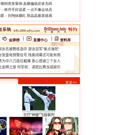
期间突发晕倒 血糖偏低症状无碍
：林丹手好温柔 一点不像运动员
星：刘翔抹腮红 郭晶晶最喜描眉
金牌榜
直播中心
资料库
更多>>
古巴"神腿"飞踹裁判