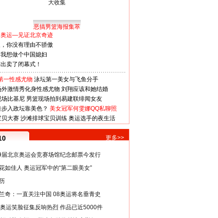
恶搞男篮海报集萃
看奥运—见证北京奇迹
人，你没有理由不骄傲
：我想做个中国媳妇
谋出卖了闭幕式！
第一性感尤物
泳坛第一美女与飞鱼分手
场外激情秀化身性感尤物
刘翔应该和她结婚
现场比基尼
男篮现场拍到易建联绯闻女友
娃步入政坛靠美色？
美女冠军何雯娜QQ私聊照
宝贝大赛
沙滩排球宝贝训练
奥运选手的夜生活
10
更多>>
29届北京奥运会竞赛场馆纪念邮票今发行
花如佳人 奥运冠军中的“第二眼美女”
历
兰奇：一直关注中国 08奥运将名垂青史
8奥运笑脸征集反响热烈 作品已近5000件