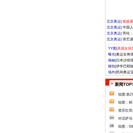
北京奥运
|
狐狐
北京奥运
|
中国
北京奥运
|
劳伦
北京奥运
|
张艺
YY图|
美国女排
曝光|
奥运女将
揭秘|
日本沙排
狠拍|
伊辛巴耶
场外|
民间奥运
新闻TOP
组图:第
组图：鲜
曾庆红简
对话萨马
组图：0