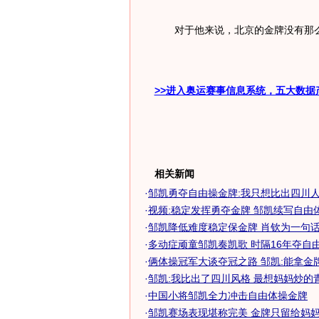
对于他来说，北京的金牌没有那么
>>进入奥运赛事信息系统，五大数据
相关新闻
·
邹凯勇夺自由操金牌:我只想比出四川
·
视频:稳定发挥勇夺金牌 邹凯续写自由
·
邹凯降低难度稳定保金牌 肖钦为一句话
·
多动症顽童邹凯奏凯歌 时隔16年夺自由体
·
俩体操冠军大谈夺冠之路 邹凯:能拿金
·
邹凯:我比出了四川风格 最想妈妈炒的
·
中国小将邹凯全力冲击自由体操金牌
·
邹凯赛场表现堪称完美 金牌只留给妈妈不