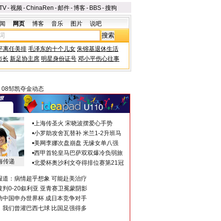
TV
-
视频
-
ChinaRen
-
邮件
-
博客
-
BBS
-
搜狗
闻
网页
博客
音乐
图片
说吧
平离任美排
毛泽东的十个儿女
朱镕基退休生活
市长
新足协主席
明星身份证号
邓小平伤心往事
>
08邹凯夺金动态
•
上海传圣火 宋晓波摆爱心手势
•
小罗助攻舍瓦替补 米兰1-2升班马
•
美网李娜次盘崩盘 无缘女单八强
•
西甲首轮皇马巴萨双双爆冷负弱旅
海传递
•
北爱杯奥沙利文夺得排位赛第21冠
报道：病情超乎想象 可能赴美治疗
判0-20叙利亚 亚青赛卫冕蒙阴影
助中国申办世界杯 成日本竞争对手
：我们曾灌巴西七球 比国足强得多