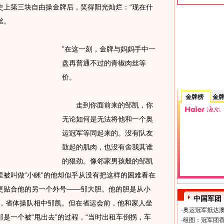
史上第三块自由操金牌后，笑得阳光灿烂：“现在什
丝。
”在这一刻，金牌与妈妈手中一
盘再普通不过的青椒肉丝等
价。
金牌榜
金
走到你面前来的邹凯，你
无论如何是无法将他和一个奥
运冠军等同起来的。没有队友
鼓起的肌肉，也没有舍我其谁
的狠劲。像邻家男孩般的邹凯
被叫做“小眯”的他却似乎从没有把这样的困难看在
更贴合他的另一个外号——邹大胆。他的胆是从小
中国军团
会，省体操队相中邹凯。但在省运会前，他和家人坐
·
奥运冠军抵达澳
是一个被“甩出去”的过程，“当时出租车倒拐，车
·
组图：冠军团香