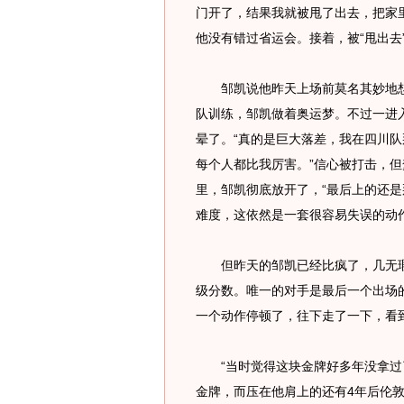
门开了，结果我就被甩了出去，把家
他没有错过省运会。接着，被“甩出去
邹凯说他昨天上场前莫名其妙地想到
队训练，邹凯做着奥运梦。不过一进
晕了。“真的是巨大落差，我在四川
每个人都比我厉害。”信心被打击，但
里，邹凯彻底放开了，“最后上的还是
难度，这依然是一套很容易失误的动
但昨天的邹凯已经比疯了，几无瑕疵
级分数。唯一的对手是最后一个出场
一个动作停顿了，往下走了一下，看
“当时觉得这块金牌好多年没拿过了
金牌，而压在他肩上的还有4年后伦