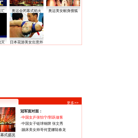
运汇
奥运会闭幕式焰火
奥运美女献身搜狐
熄灭
日本花游美女出意外
更多>>
冠军面对面：
·
中国女乒张怡宁/郭跃做客
·
中国女子链球铜牌 张文秀
·
蹦床美女帅哥何雯娜陆春龙
闭幕式盛况