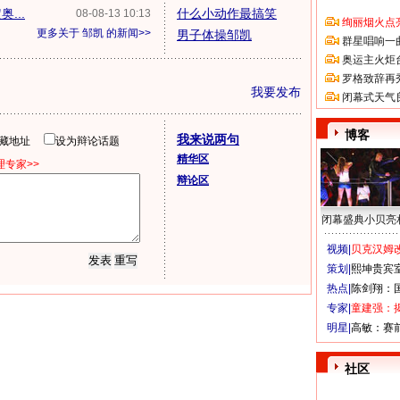
...
什么小动作最搞笑
08-08-13 10:13
绚丽烟火点
更多关于
邹凯
的新闻>>
男子体操邹凯
群星唱响一
奥运主火炬
罗格致辞再
我要发布
闭幕式天气
博客
我来说两句
隐藏地址
设为辩论话题
精华区
专家>>
辩论区
闭幕盛典小贝亮
视频|
贝克汉姆改
策划|
熙坤贵宾
热点|
陈剑翔：
专家|
童建强：
明星|
高敏：赛
社区