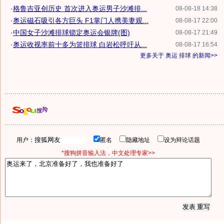
·
格鲁吉亚创历史 首次进入奥运男子沙滩排...
08-08-18 14:38
·
奥运磁石吸引各方巨头 F1掌门人携美妻观...
08-08-17 22:00
·
中国女子沙滩排球锁定奥运会银牌(图)
08-08-17 21:49
·
奥运收视率前十多为篮排球 白岩松呼吁从...
08-08-17 16:54
更多关于
奥运 排球
的新闻>>
用户：
匿名
隐藏地址
设为辩论话题
*搜狗拼音输入法，中文处理专家>>