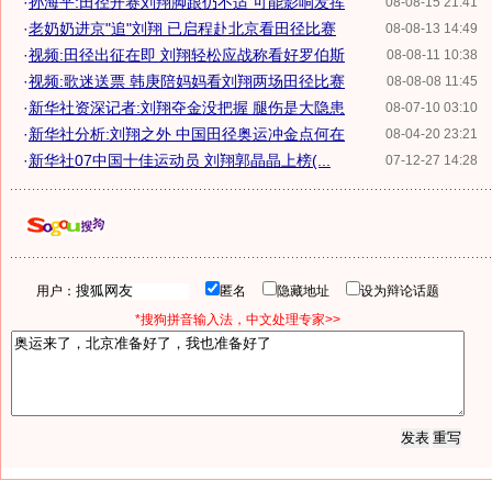
·
孙海平:田径开赛刘翔脚跟仍不适 可能影响发挥
08-08-15 21:41
·
老奶奶进京"追"刘翔 已启程赴北京看田径比赛
08-08-13 14:49
·
视频:田径出征在即 刘翔轻松应战称看好罗伯斯
08-08-11 10:38
·
视频:歌迷送票 韩庚陪妈妈看刘翔两场田径比赛
08-08-08 11:45
·
新华社资深记者:刘翔夺金没把握 腿伤是大隐患
08-07-10 03:10
·
新华社分析:刘翔之外 中国田径奥运冲金点何在
08-04-20 23:21
·
新华社07中国十佳运动员 刘翔郭晶晶上榜(...
07-12-27 14:28
用户：
匿名
隐藏地址
设为辩论话题
*搜狗拼音输入法，中文处理专家>>