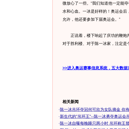
微放心了一些。“我们知道他一定能
水和心血。一冰是好样的！奥运会后
允许，他还要参加下届奥运会。”
正说着，楼下响起了庆功的鞭炮声，
对于胜利楼、对于陈一冰家，注定是
>>进入奥运赛事信息系统，五大数据
相关新闻
·
陈一冰吊环夺冠何可欣为女队摘金 你有我
·
新生代的"吊环王"--陈一冰勇夺奥运会吊环
·
陈一冰自曝每晚睡只两小时 吊环称王替董