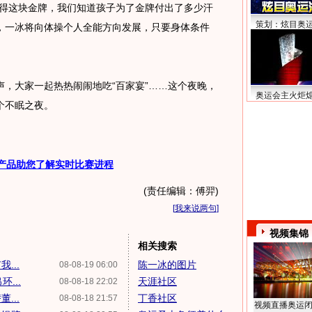
夺得这块金牌，我们知道孩子为了金牌付出了多少汗
策划：炫目奥
，一冰将向体操个人全能方向发展，只要身体条件
大家一起热热闹闹地吃“百家宴”……这个夜晚，
奥运会主火炬
个不眠之夜。
产品助您了解实时比赛进程
(责任编辑：傅羿)
[
我来说两句
]
视频集锦
相关搜索
...
陈一冰的图片
08-08-19 06:00
...
天涯社区
08-08-18 22:02
...
丁香社区
08-08-18 21:57
视频直播奥运