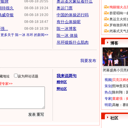
金银牌
奥运圣火象征着什么
08-08-18 20:55
绚丽烟火点
期待很久
奥运门票
08-08-18 19:24
群星唱响一
杨威夺银
中国的体操还行吗
08-08-18 19:20
奥运主火炬
有什么体操呢
08-08-18 18:47
罗格致辞再
...
陈一冰博客
08-08-18 18:39
闭幕式天气
更多关于
陈一冰 吊环
的新闻>>
陈一冰 体操
吊环锻炼什么肌肉
博客
我要发布
闭幕盛典小贝亮
我来说两句
隐藏地址
设为辩论话题
视频|
贝克汉姆改
精华区
专家>>
策划|
熙坤贵宾
辩论区
热点|
陈剑翔：
专家|
童建强：
明星|
高敏：赛
社区