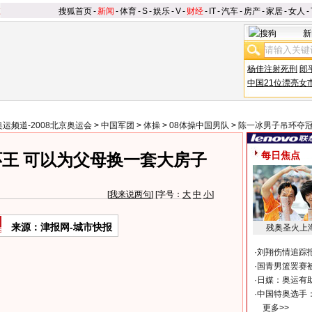
搜狐首页
-
新闻
-
体育
-
S
-
娱乐
-
V
-
财经
-
IT
-
汽车
-
房产
-
家居
-
女人
-
新
杨佳注射死刑
郎
中国21位漂亮女
奥运频道-2008北京奥运会
>
中国军团
>
体操
>
08体操中国男队
>
陈一冰男子吊环夺
每日焦点
王 可以为父母换一套大房子
[
我来说两句
] [字号：
大
中
小
]
来源：津报网-城市快报
残奥圣火上
·
刘翔伤情追踪
·
国青男篮罢赛被
·
日媒：奥运有
·
中国特奥选手
更多>>