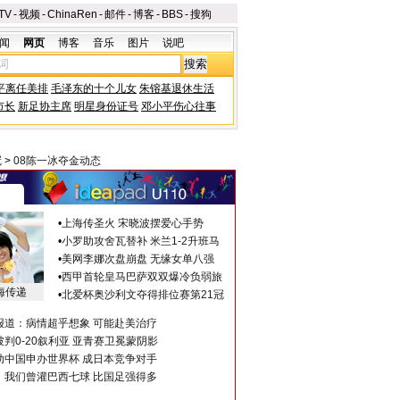
TV
-
视频
-
ChinaRen
-
邮件
-
博客
-
BBS
-
搜狗
闻
网页
博客
音乐
图片
说吧
平离任美排
毛泽东的十个儿女
朱镕基退休生活
市长
新足协主席
明星身份证号
邓小平伤心往事
冠
>
08陈一冰夺金动态
•
上海传圣火 宋晓波摆爱心手势
•
小罗助攻舍瓦替补 米兰1-2升班马
•
美网李娜次盘崩盘 无缘女单八强
•
西甲首轮皇马巴萨双双爆冷负弱旅
海传递
•
北爱杯奥沙利文夺得排位赛第21冠
报道：病情超乎想象 可能赴美治疗
判0-20叙利亚 亚青赛卫冕蒙阴影
助中国申办世界杯 成日本竞争对手
：我们曾灌巴西七球 比国足强得多