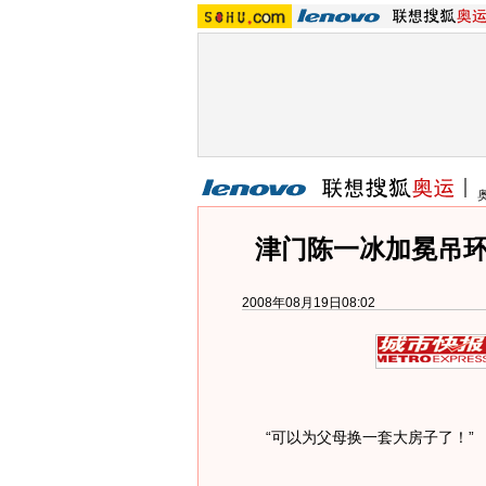
津门陈一冰加冕吊环
2008年08月19日08:02
“可以为父母换一套大房子了！”