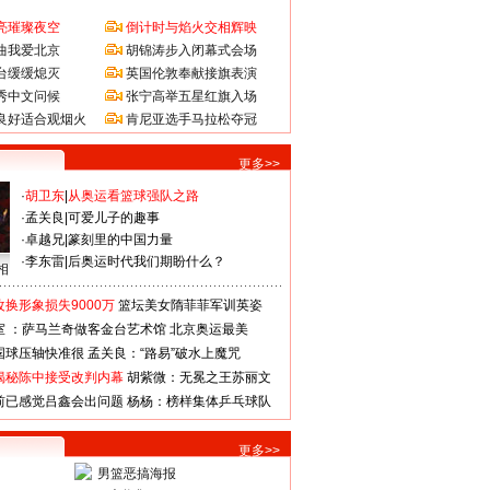
亮璀璨夜空
倒计时与焰火交相辉映
曲我爱北京
胡锦涛步入闭幕式会场
台缓缓熄灭
英国伦敦奉献接旗表演
秀中文问候
张宁高举五星红旗入场
良好适合观烟火
肯尼亚选手马拉松夺冠
更多>>
·
胡卫东
|
从奥运看篮球强队之路
·
孟关良
|
可爱儿子的趣事
·
卓越兄
|
篆刻里的中国力量
·
李东雷
|
后奥运时代我们期盼什么？
相
换形象损失9000万
篮坛美女隋菲菲军训英姿
室 ：萨马兰奇做客金台艺术馆
北京奥运最美
国球压轴快准很
孟关良：“路易”破水上魔咒
揭秘陈中接受改判内幕
胡紫微：无冕之王苏丽文
前已感觉吕鑫会出问题
杨杨：榜样集体乒乓球队
更多>>