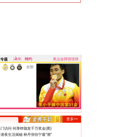
特约
奥运金牌猜猜猜
牌专题
全部
更多>>
门访问 何厚铧颁发千万奖金(图)
港夜生活揭秘 林丹张怡宁最"潮"