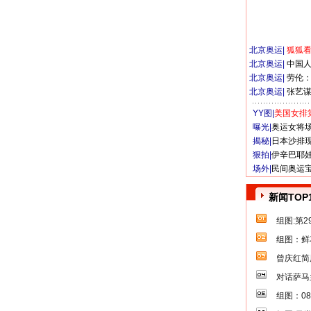
北京奥运
|
狐狐
北京奥运
|
中国
北京奥运
|
劳伦
北京奥运
|
张艺
YY图|
美国女排
曝光|
奥运女将
揭秘|
日本沙排
狠拍|
伊辛巴耶
场外|
民间奥运
新闻TOP
组图:第
组图：鲜
曾庆红简
对话萨马
组图：0