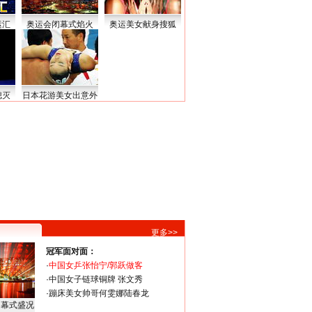
运汇
奥运会闭幕式焰火
奥运美女献身搜狐
熄灭
日本花游美女出意外
更多>>
冠军面对面：
·
中国女乒张怡宁/郭跃做客
·
中国女子链球铜牌 张文秀
·
蹦床美女帅哥何雯娜陆春龙
闭幕式盛况