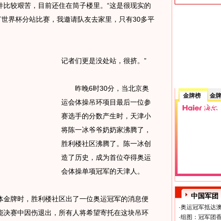
比较艰苦，目前还住在筒子楼里。“这是很现实的
打世界杯分站比赛，我邀请队友去家里，只有30多平
记者们更是没处站，很挤。”
昨晚6时30分，当北京奥
金牌榜
金
运会体操吊环项目最后一位参
赛选手的分数产生时，天津小
将陈一冰爷爷奶奶家沸腾了，
胜利楼社区沸腾了。陈一冰创
造了历史，成为首位夺得奥运
会体操单项冠军的天津人。
中国军团
金牌时，胜利楼社区出了一位奥运冠军的消息便
·
奥运冠军抵达澳
能决赛中因伤退出，所有人将希望寄托在这块吊环
·
组图：冠军团香