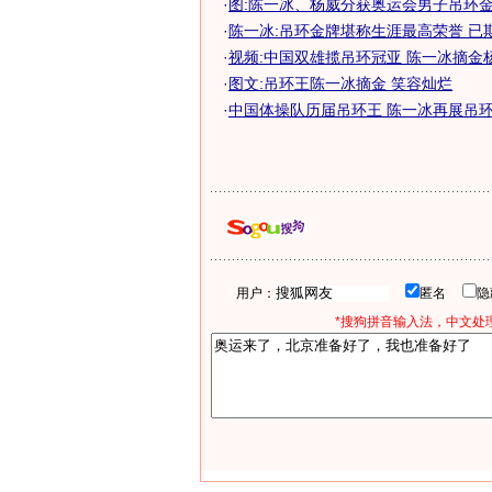
·
图:陈一冰、杨威分获奥运会男子吊环
·
陈一冰:吊环金牌堪称生涯最高荣誉 已
·
视频:中国双雄揽吊环冠亚 陈一冰摘金
·
图文:吊环王陈一冰摘金 笑容灿烂
·
中国体操队历届吊环王 陈一冰再展吊环强
用户：
匿名
*搜狗拼音输入法，中文处理