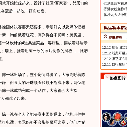
就开始忙碌起来，设计了社区“百家宴”，邻居们纷
·
女划艇冠军访港
·
香港女粉丝惊呼
冰夺冠后一起吃一顿庆功宴。
·
体坛九大浓妆明
操团体决赛那天还要多，亲朋好友以及媒体记者
一新，胸前戴着红花，高兴得合不拢嘴；厨房里，
赛事赛程
陈一冰设计的4道奥运菜品；客厅里，摆放着邻居亲
人；墙上，挂着用陈一冰的照片制作的展板……比赛
道。
陈一冰出场了，整个房间沸腾了，大家高呼着陈
热点图片
平静，但豆大的汗珠顺着脸颊不断流下来，两位老
当陈一冰成功完成一个动作，大家都会大声欢
有人都跳了起来。
陈一冰在个人全能决赛中因伤退出，他和老伴担
里打电话，表示伤势不会影响吊环比赛，他们才稍