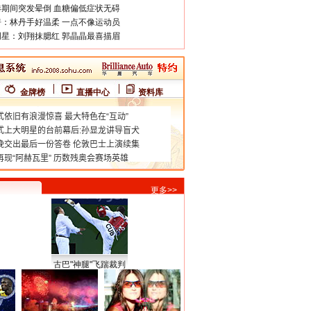
期间突发晕倒 血糖偏低症状无碍
：林丹手好温柔 一点不像运动员
星：刘翔抹腮红 郭晶晶最喜描眉
金牌榜
直播中心
资料库
更多>>
古巴"神腿"飞踹裁判