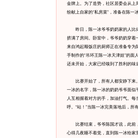
金牌上。为了造势，社区居委会从上周
纷献上自家的“私房菜”，准备在陈一
昨日，陈一冰爷爷奶奶家的人比体
挤满了房间。卧室中，爷爷奶奶穿着
来自鸿起顺饭庄的厨师正在准备专为
手制作的“吊环王陈一冰天津娃”的面
还未开始，大家已经嗅到了胜利的味
比赛开始了，所有人都安静下来。
一冰的名字，陈一冰的奶奶爷爷面似
人互相握着对方的手，加油打气。每
呼。“站！”当陈一冰完美落地后，所
比赛结束，爷爷陈国才说，此前，
心得几夜睡不着觉，直到陈一冰给家