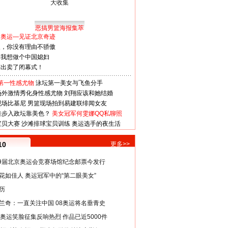
恶搞男篮海报集萃
看奥运—见证北京奇迹
人，你没有理由不骄傲
：我想做个中国媳妇
谋出卖了闭幕式！
第一性感尤物
泳坛第一美女与飞鱼分手
场外激情秀化身性感尤物
刘翔应该和她结婚
现场比基尼
男篮现场拍到易建联绯闻女友
娃步入政坛靠美色？
美女冠军何雯娜QQ私聊照
宝贝大赛
沙滩排球宝贝训练
奥运选手的夜生活
10
更多>>
29届北京奥运会竞赛场馆纪念邮票今发行
花如佳人 奥运冠军中的“第二眼美女”
历
兰奇：一直关注中国 08奥运将名垂青史
8奥运笑脸征集反响热烈 作品已近5000件