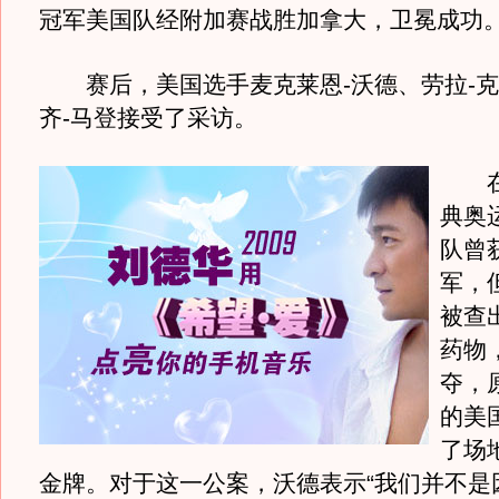
冠军美国队经附加赛战胜加拿大，卫冕成功
赛后，美国选手麦克莱恩-沃德、劳拉-克
齐-马登接受了采访。
在
典奥
队曾
军，
被查
药物
夺，
的美
了场
金牌。对于这一公案，沃德表示“我们并不是