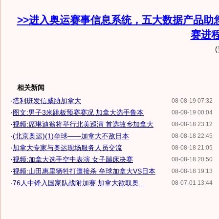
>>进入奥运赛事信息系统，五大数据产品助
赛进
相关新闻
·
塔利班发信威胁加拿大
08-08-19 07:32
·
图文:男子3米跳板预赛赛况 加拿大选手鲁本
08-08-19 00:04
·
视频:席琳迪翁将举行北美巡演 首选故乡加拿大
08-08-18 23:12
·
(北京奥运)(1)垒球——加拿大不敌日本
08-08-18 22:45
·
加拿大专家与奥运现场服务人员交流
08-08-18 21:05
·
视频:加拿大选手空中表演 女子蹦床决赛
08-08-18 20:50
·
视频:山田惠里牺牲打遭接杀 垒球加拿大VS日本
08-08-18 19:13
·
76人中锋入国家队战附加赛 加拿大欲取奥...
08-07-01 13:44