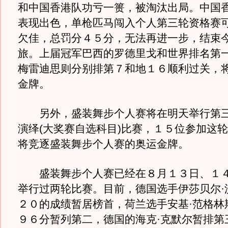
和中国香港队功亏一篑，被淘汰出局。中国
表现出色，单枪匹马闯入个人第三轮资格赛
欠佳，总罚分４５分，无法再进一步，结束
旅。上届冠军巴西的罗德里戈和世界排名第
梅雷迪思则分别排第７和地１６顺利过关，
金牌。
另外，盛装舞步个人赛将在明天举行第三
演绎(大奖赛自选科目)比赛，１５位参加这
将竞逐盛装舞步个人赛的奥运金牌。
盛装舞步个人赛已经在８月１３日、１４
举行过两轮比赛。目前，德国选手伊莎贝尔·
２０的成绩暂居榜首，荷兰选手安基·范格林
９６分暂列第二，德国的海克·克默尔暂排第