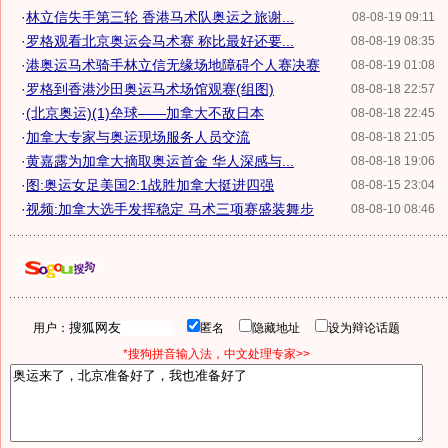
·
林立信失手第三轮 香港马术队奥运之旅谢...
08-08-19 09:11
·
罗格观看北京奥运会马术赛 称比最好还要...
08-08-19 08:35
·
港奥运马术骑手林立信无缘场地障碍个人赛决赛
08-08-19 01:08
·
罗格到香港沙田奥运马术场馆观赛(组图)
08-08-18 22:57
·
(北京奥运)(1)垒球——加拿大不敌日本
08-08-18 22:45
·
加拿大专家与奥运现场服务人员交流
08-08-18 21:05
·
黄嘉露为加拿大摘取奥运首金 华人深感与...
08-08-18 19:06
·
图:奥运女足美国2:1战胜加拿大挺进四强
08-08-15 23:04
·
视频:加拿大选手发挥稳定 马术三项赛盛装舞步
08-08-10 08:46
用户：
匿名
隐藏地址
设为辩论话题
*搜狗拼音输入法，中文处理专家>>