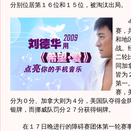
分别位居第１６位和１５位，被淘汰出局。
今
赛，
和地
战。
二轮
同加
皆为
第一
赛，
分为０分、加拿大则为４分，美国队夺得金
银牌，而挪威队罚分２７分获得铜牌。
在１７日晚进行的障碍赛团体第一轮赛事