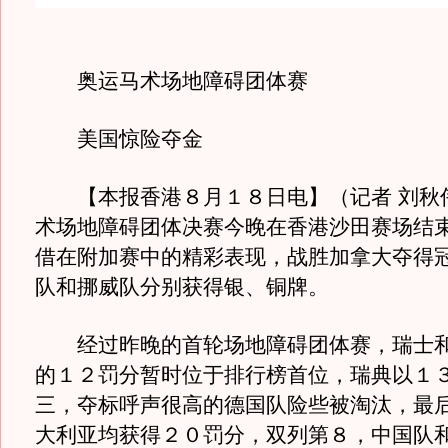
奥运马术场地障碍团体赛
美国惊险夺金
【本报香港８月１８日电】（记者 刘秋
术场地障碍团体决赛今晚在香港沙田赛场结
借在附加赛中的精彩表现，战胜加拿大夺得
队和挪威队分别获得银、铜牌。
经过昨晚的首轮场地障碍团体赛，瑞士和
的１２罚分暂时位于排行榜首位，瑞典以１
三，夺标呼声很高的德国队险些被淘汰，最
大利亚均获得２０罚分，双列第８，中国队