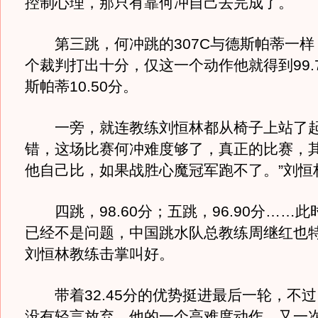
控制心理，那只有靠何冲自己去完成了。
第三跳，何冲跳的307C与德斯帕蒂一样
个裁判打出十分，仅这一个动作他就得到99.
斯帕蒂10.50分。
一旁，就连教练刘恒林都从椅子上站了起
错，这场比赛何冲难度够了，真正的比赛，
他自己比，如果战胜心魔冠军跑不了。”刘恒
四跳，98.60分；五跳，96.90分……
已经不是问题，中国跳水队总教练周继红也
刘恒林教练击掌叫好。
带着32.45分的优势挺进最后一轮，不过
没有轻言放弃，他的一个高难度动作，又一