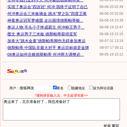
·
坚持令我们走到今天 何冲秦凯德斯帕蒂英...
08-08-20 03:02
·
实现了奥运会"四连冠" 何冲:我终于证明了自己
08-08-20 02:49
·
何冲奥运会三米板摘金 跳水"梦之队"四度卫冕
08-08-20 02:00
·
神童奥运冠军梦难圆 走出困境德斯帕蒂银...
08-08-19 23:39
·
奥运人物:毛头小子终成霸主 何冲称王男子...
08-08-19 22:47
·
图文:奥运男子三米板 德斯帕蒂获得亚军
08-08-19 22:15
·
加拿大"跳水金童"德斯帕蒂脚伤无碍参加奥运
08-07-31 13:19
·
德斯帕蒂:中国队非最大对手 奥运目标就是金牌
08-07-17 06:11
·
08奥运如何击败德斯帕蒂 何冲两大调整必...
08-05-19 15:12
用户：
匿名
隐藏地址
设为辩论话题
*搜狗拼音输入法，中文处理专家>>