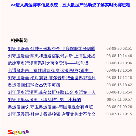
>>进入奥运赛事信息系统，五大数据产品助您了解实时比赛进程
相关新闻
·
刘守卫漫画:何冲三米板夺金 彻底摆脱零分阴霾
08-08-20 03:51
·
刘守卫漫画:陈忠和遭遇宿敌俄罗斯 上演生死战
08-08-19 14:46
·
武建军奥运漫画系列之著名导演——张艺谋
08-08-19 10:36
·
卡通鼠击缶、福娃唱京戏 奥运漫画很Q很中...
08-08-18 16:56
·
刘守卫漫画:绝对震撼-菲尔普斯把全世界都雷到
08-08-17 12:18
·
奥运漫画:国球女杰势不可挡
08-08-16 18:42
·
刘守卫奥运漫画:菲尔普斯狂取11金 奥运第一人
08-08-13 16:54
·
刘守卫奥运漫画:飞狐乱转1-男足小样的
08-08-11 09:57
·
奥运漫画:刘守卫奥运漫画--韩国电视台有点脏
08-08-01 09:26
·
刘守卫漫画-杜伊走得很狼狈 谢亚龙你太不仗义
08-07-17 19:15