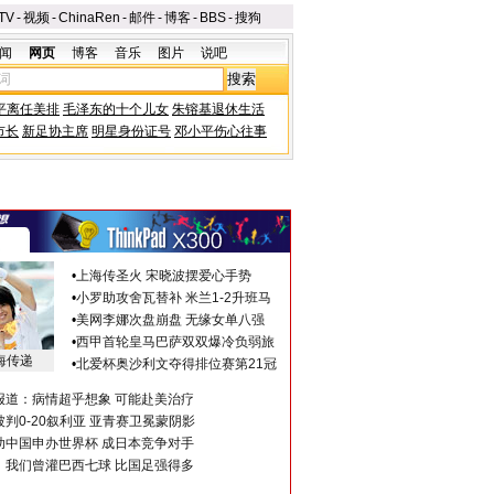
TV
-
视频
-
ChinaRen
-
邮件
-
博客
-
BBS
-
搜狗
闻
网页
博客
音乐
图片
说吧
平离任美排
毛泽东的十个儿女
朱镕基退休生活
市长
新足协主席
明星身份证号
邓小平伤心往事
•
上海传圣火 宋晓波摆爱心手势
•
小罗助攻舍瓦替补 米兰1-2升班马
•
美网李娜次盘崩盘 无缘女单八强
•
西甲首轮皇马巴萨双双爆冷负弱旅
海传递
•
北爱杯奥沙利文夺得排位赛第21冠
报道：病情超乎想象 可能赴美治疗
判0-20叙利亚 亚青赛卫冕蒙阴影
助中国申办世界杯 成日本竞争对手
：我们曾灌巴西七球 比国足强得多