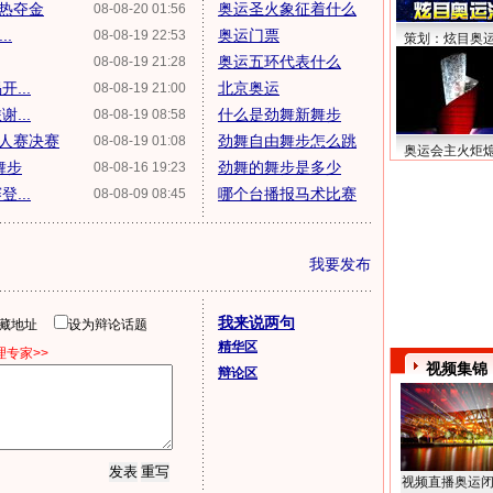
大热夺金
奥运圣火象征着什么
08-08-20 01:56
..
奥运门票
08-08-19 22:53
策划：炫目奥
奥运五环代表什么
08-08-19 21:28
...
北京奥运
08-08-19 21:00
...
什么是劲舞新舞步
08-08-19 08:58
人赛决赛
劲舞自由舞步怎么跳
08-08-19 01:08
奥运会主火炬
舞步
劲舞的舞步是多少
08-08-16 19:23
...
哪个台播报马术比赛
08-08-09 08:45
我要发布
我来说两句
隐藏地址
设为辩论话题
精华区
专家>>
视频集锦
辩论区
视频直播奥运