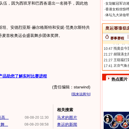
队伍，因为西班牙和巴西各退出一名骑手，因此他
·
女划艇冠军访港
·
香港女粉丝惊呼
·
体坛九大浓妆明
坦、安德烈亚斯·赫尔格斯特和安妮·范奥尔斯特共
为丹麦首枚奥运会盛装舞步团体奖牌。
赛事赛程
产品助您了解实时比赛进程
热点图片
(责任编辑：starwind)
[
我来说两句
]
相关搜索
...
马术的图片
08-08-20 11:30
...
奥运的新闻
08-08-20 08:58