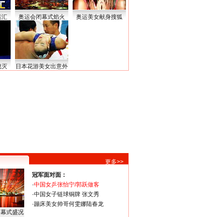
运汇
奥运会闭幕式焰火
奥运美女献身搜狐
熄灭
日本花游美女出意外
更多>>
冠军面对面：
·
中国女乒张怡宁/郭跃做客
·
中国女子链球铜牌 张文秀
·
蹦床美女帅哥何雯娜陆春龙
闭幕式盛况