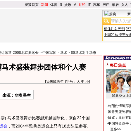
搜狐首页
-
新闻
-
体育
-
S
-
娱乐
-
V
-
财经
-
IT
-
汽车
-
房产
-
家居
-
女人
-
新
杨佳注射死刑
郎
中国21位漂亮女
奥运频道-2008北京奥运会
>
中国军团
>
马术
>
08马术对手动态
每日焦点
霸马术盛装舞步团体和个人赛
[
我来说两句
] [字号：
大
中
小
]
来源：华奥星空
残奥圣火上
·
刘翔伤情追踪
·
国青男篮罢赛被
 易雯) 马术盛装舞步比赛越来越国际化，来自22个国
·
日媒：奥运有
·
中国特奥选手
运会
，而2004年雅典奥运会上只有18支队伍参赛。
更多>>