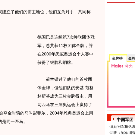
就建立了他们的霸主地位，他们互为对手，共同称
德国已是连续第7次蝉联团体冠
军，总共获11枚团体金牌，并
在2000年悉尼奥运会个人赛中
金牌榜
金
获得了银牌和铜牌。
荷兰错过了他们的首枚团
体金牌，但他们队的安基·范格
林斯芬成为三枚金牌得主，用
两匹马在三届奥运会上赢得了
会夺金时骑的马叫彭菲尔，2004年雅典奥运会上用
中国军团
的是同一匹马。
·
奥运冠军抵达澳
·
组图：冠军团香