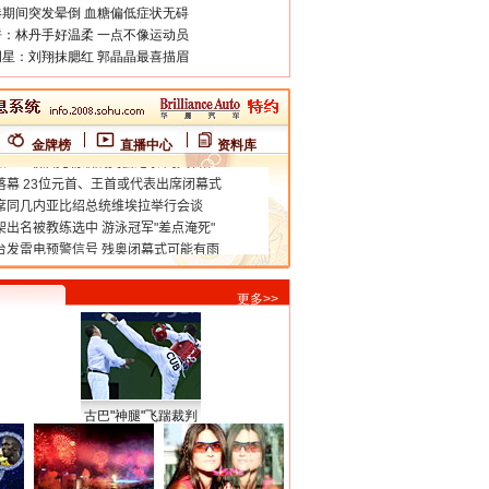
期间突发晕倒 血糖偏低症状无碍
：林丹手好温柔 一点不像运动员
星：刘翔抹腮红 郭晶晶最喜描眉
金牌榜
直播中心
资料库
更多>>
古巴"神腿"飞踹裁判