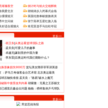
亮璀璨夜空
倒计时与焰火交相辉映
曲我爱北京
胡锦涛步入闭幕式会场
台缓缓熄灭
英国伦敦奉献接旗表演
秀中文问候
张宁高举五星红旗入场
良好适合观烟火
肯尼亚选手马拉松夺冠
更多>>
·
胡卫东
|
从奥运看篮球强队之路
·
孟关良
|
可爱儿子的趣事
·
卓越兄
|
篆刻里的中国力量
·
李东雷
|
后奥运时代我们期盼什么？
相
换形象损失9000万
篮坛美女隋菲菲军训英姿
室 ：萨马兰奇做客金台艺术馆
北京奥运最美
国球压轴快准很
孟关良：“路易”破水上魔咒
揭秘陈中接受改判内幕
胡紫微：无冕之王苏丽文
前已感觉吕鑫会出问题
杨杨：榜样集体乒乓球队
更多>>