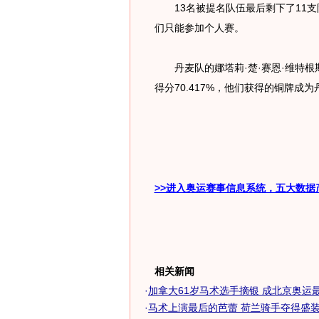
13名被提名队伍最后剩下了11支
们只能参加个人赛。
丹麦队的娜塔莉·楚·赛恩·维特根斯
得分70.417%，他们获得的铜牌成
>>进入奥运赛事信息系统，五大数据
相关新闻
·
加拿大61岁马术选手摘银 成北京奥运最高
·
马术上演最后的芭蕾 荷兰骑手夺得盛装舞