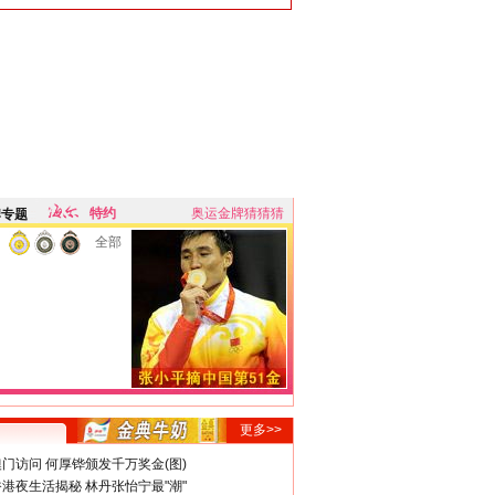
特约
奥运金牌猜猜猜
牌专题
全部
更多>>
门访问 何厚铧颁发千万奖金(图)
港夜生活揭秘 林丹张怡宁最"潮"