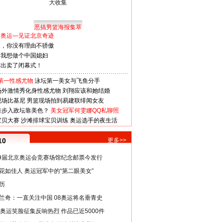
恶搞男篮海报集萃
看奥运—见证北京奇迹
人，你没有理由不骄傲
：我想做个中国媳妇
谋出卖了闭幕式！
第一性感尤物
泳坛第一美女与飞鱼分手
场外激情秀化身性感尤物
刘翔应该和她结婚
现场比基尼
男篮现场拍到易建联绯闻女友
娃步入政坛靠美色？
美女冠军何雯娜QQ私聊照
宝贝大赛
沙滩排球宝贝训练
奥运选手的夜生活
10
更多>>
29届北京奥运会竞赛场馆纪念邮票今发行
花如佳人 奥运冠军中的“第二眼美女”
历
兰奇：一直关注中国 08奥运将名垂青史
8奥运笑脸征集反响热烈 作品已近5000件