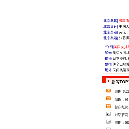
北京奥运
|
狐狐
北京奥运
|
中国
北京奥运
|
劳伦
北京奥运
|
张艺
YY图|
美国女排
曝光|
奥运女将
揭秘|
日本沙排
狠拍|
伊辛巴耶
场外|
民间奥运
新闻TOP
组图:第
组图：鲜
曾庆红简
对话萨马
组图：0