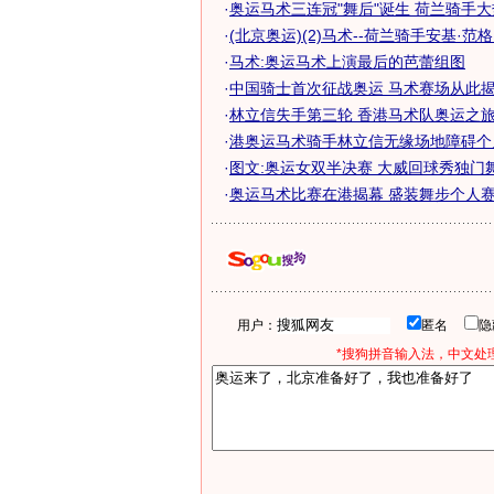
·
奥运马术三连冠"舞后"诞生 荷兰骑手
·
(北京奥运)(2)马术--荷兰骑手安基·范格.
·
马术:奥运马术上演最后的芭蕾组图
·
中国骑士首次征战奥运 马术赛场从此揭开
·
林立信失手第三轮 香港马术队奥运之旅谢
·
港奥运马术骑手林立信无缘场地障碍个
·
图文:奥运女双半决赛 大威回球秀独门
·
奥运马术比赛在港揭幕 盛装舞步个人赛登
用户：
匿名
*搜狗拼音输入法，中文处理