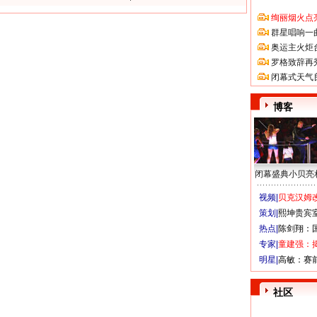
绚丽烟火点
群星唱响一
奥运主火炬
罗格致辞再
闭幕式天气
博客
闭幕盛典小贝亮
视频|
贝克汉姆改
策划|
熙坤贵宾
热点|
陈剑翔：
专家|
童建强：
明星|
高敏：赛
社区