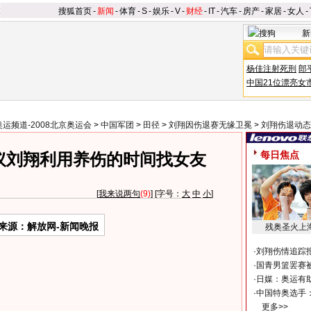
搜狐首页
-
新闻
-
体育
-
S
-
娱乐
-
V
-
财经
-
IT
-
汽车
-
房产
-
家居
-
女人
-
新
杨佳注射死刑
郎
中国21位漂亮女
奥运频道-2008北京奥运会
>
中国军团
>
田径
>
刘翔因伤退赛无缘卫冕
>
刘翔伤退动态
每日焦点
议刘翔利用养伤的时间找女友
[
我来说两句
(9)
] [字号：
大
中
小
]
来源：解放网-新闻晚报
残奥圣火上
·
刘翔伤情追踪
·
国青男篮罢赛被
·
日媒：奥运有
·
中国特奥选手
更多>>