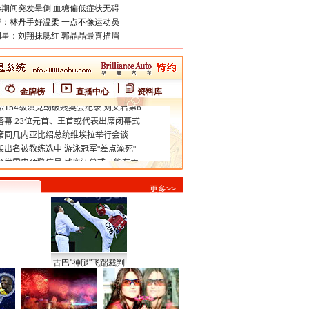
期间突发晕倒 血糖偏低症状无碍
：林丹手好温柔 一点不像运动员
星：刘翔抹腮红 郭晶晶最喜描眉
金牌榜
直播中心
资料库
更多>>
古巴"神腿"飞踹裁判