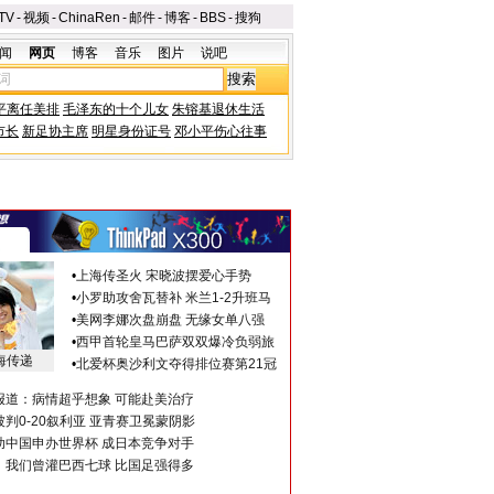
TV
-
视频
-
ChinaRen
-
邮件
-
博客
-
BBS
-
搜狗
闻
网页
博客
音乐
图片
说吧
平离任美排
毛泽东的十个儿女
朱镕基退休生活
市长
新足协主席
明星身份证号
邓小平伤心往事
•
上海传圣火 宋晓波摆爱心手势
•
小罗助攻舍瓦替补 米兰1-2升班马
•
美网李娜次盘崩盘 无缘女单八强
•
西甲首轮皇马巴萨双双爆冷负弱旅
海传递
•
北爱杯奥沙利文夺得排位赛第21冠
报道：病情超乎想象 可能赴美治疗
判0-20叙利亚 亚青赛卫冕蒙阴影
助中国申办世界杯 成日本竞争对手
：我们曾灌巴西七球 比国足强得多