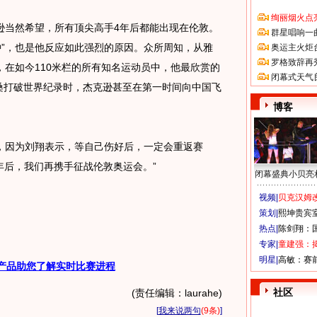
绚丽烟火点
当然希望，所有顶尖高手4年后都能出现在伦敦。
群星唱响一
钟”，也是他反应如此强烈的原因。众所周知，从雅
奥运主火炬
罗格致辞再
在如今110米栏的所有知名运动员中，他最欣赏的
闭幕式天气
洛桑打破世界纪录时，杰克逊甚至在第一时间向中国飞
博客
因为刘翔表示，等自己伤好后，一定会重返赛
年后，我们再携手征战伦敦奥运会。”
闭幕盛典小贝亮
视频|
贝克汉姆改
策划|
熙坤贵宾
热点|
陈剑翔：
专家|
童建强：
明星|
高敏：赛
产品助您了解实时比赛进程
社区
(责任编辑：laurahe)
[
我来说两句
(9条)
]