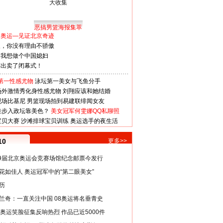
恶搞男篮海报集萃
看奥运—见证北京奇迹
人，你没有理由不骄傲
：我想做个中国媳妇
谋出卖了闭幕式！
第一性感尤物
泳坛第一美女与飞鱼分手
场外激情秀化身性感尤物
刘翔应该和她结婚
现场比基尼
男篮现场拍到易建联绯闻女友
娃步入政坛靠美色？
美女冠军何雯娜QQ私聊照
宝贝大赛
沙滩排球宝贝训练
奥运选手的夜生活
10
更多>>
29届北京奥运会竞赛场馆纪念邮票今发行
花如佳人 奥运冠军中的“第二眼美女”
历
兰奇：一直关注中国 08奥运将名垂青史
8奥运笑脸征集反响热烈 作品已近5000件