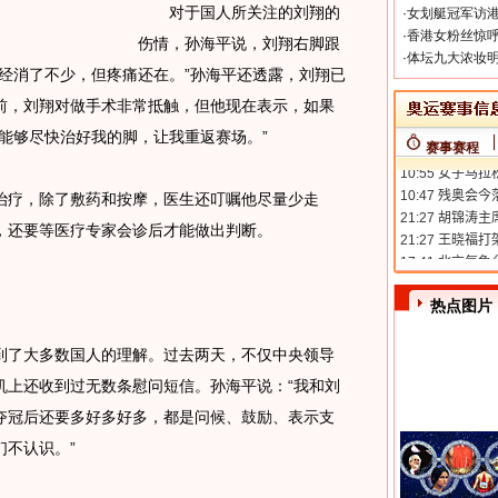
对于国人所关注的刘翔的
·
女划艇冠军访港
·
香港女粉丝惊呼
伤情，孙海平说，刘翔右脚跟
·
体坛九大浓妆明
经消了不少，但疼痛还在。”孙海平还透露，刘翔已
前，刘翔对做手术非常抵触，但他现在表示，如果
能够尽快治好我的脚，让我重返赛场。”
赛事赛程
疗，除了敷药和按摩，医生还叮嘱他尽量少走
，还要等医疗专家会诊后才能做出判断。
热点图片
了大多数国人的理解。过去两天，不仅中央领导
机上还收到过无数条慰问短信。孙海平说：“我和刘
夺冠后还要多好多好多，都是问候、鼓励、表示支
不认识。”