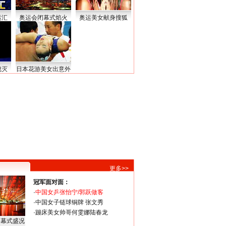
运汇
奥运会闭幕式焰火
奥运美女献身搜狐
熄灭
日本花游美女出意外
更多>>
冠军面对面：
·
中国女乒张怡宁/郭跃做客
·
中国女子链球铜牌 张文秀
·
蹦床美女帅哥何雯娜陆春龙
闭幕式盛况