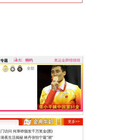
特约
奥运金牌猜猜猜
牌专题
全部
更多>>
门访问 何厚铧颁发千万奖金(图)
港夜生活揭秘 林丹张怡宁最"潮"