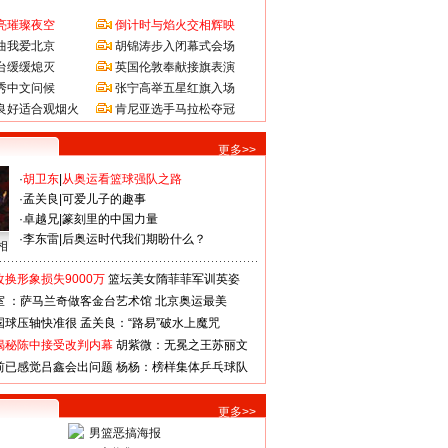
亮璀璨夜空
倒计时与焰火交相辉映
曲我爱北京
胡锦涛步入闭幕式会场
台缓缓熄灭
英国伦敦奉献接旗表演
秀中文问候
张宁高举五星红旗入场
良好适合观烟火
肯尼亚选手马拉松夺冠
更多>>
·
胡卫东
|
从奥运看篮球强队之路
·
孟关良
|
可爱儿子的趣事
·
卓越兄
|
篆刻里的中国力量
·
李东雷
|
后奥运时代我们期盼什么？
相
换形象损失9000万
篮坛美女隋菲菲军训英姿
室 ：萨马兰奇做客金台艺术馆
北京奥运最美
国球压轴快准很
孟关良：“路易”破水上魔咒
揭秘陈中接受改判内幕
胡紫微：无冕之王苏丽文
前已感觉吕鑫会出问题
杨杨：榜样集体乒乓球队
更多>>