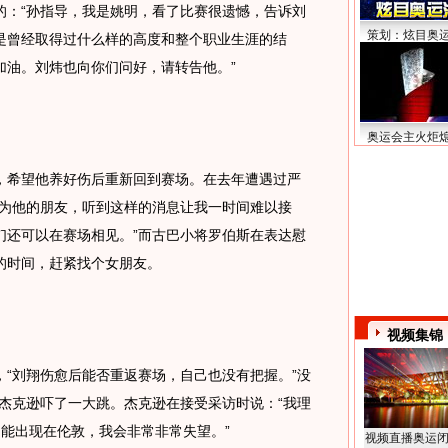
：“孙指导，我是姚明，看了比赛很遗憾，告诉刘
策划：炫目奥
是曾经取得过什么样的高度和整个职业生涯的结
加油。刘炜也向你们问好，请转告他。”
奥运会主火炬
希望他养好伤后重新回到赛场。在去年遭遇过严
作为他的朋友，听到这样的消息让我一时间难以接
们还可以在赛场相见。”而古巴小将罗伯斯在表达慰
的时间，赶紧找个女朋友。
视频集锦
刘翔伤愈后能否重返赛场，自己也没有把握。”没
杰克逊吓了一大跳。杰克逊在接受采访时说：“我理
能出现在伦敦，我会非常非常失望。”
视频直播奥运