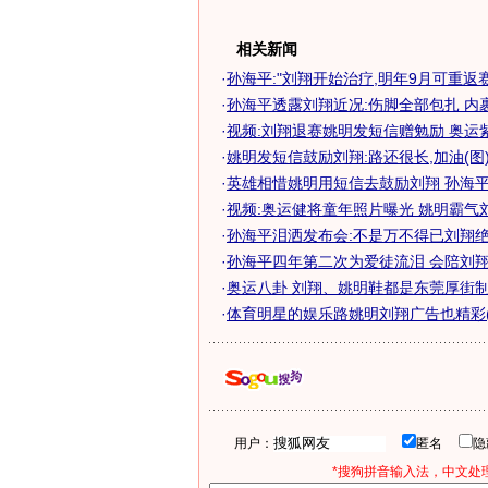
相关新闻
·
孙海平:"刘翔开始治疗,明年9月可重返赛场
·
孙海平透露刘翔近况:伤脚全部包扎 内
·
视频:刘翔退赛姚明发短信赠勉励 奥运
·
姚明发短信鼓励刘翔:路还很长,加油(图
·
英雄相惜姚明用短信去鼓励刘翔 孙海平透
·
视频:奥运健将童年照片曝光 姚明霸气
·
孙海平泪洒发布会:不是万不得已刘翔绝不
·
孙海平四年第二次为爱徒流泪 会陪刘翔走
·
奥运八卦 刘翔、姚明鞋都是东莞厚街制
·
体育明星的娱乐路姚明刘翔广告也精彩(
用户：
匿名
*搜狗拼音输入法，中文处理