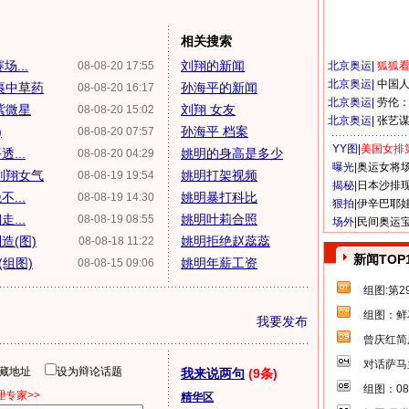
相关搜索
...
刘翔的新闻
08-08-20 17:55
北京奥运
|
狐狐
北京奥运
|
中国
裹中草药
孙海平的新闻
08-08-20 16:17
北京奥运
|
劳伦
紫微星
刘翔 女友
08-08-20 15:02
北京奥运
|
张艺
)
孙海平 档案
08-08-20 07:57
YY图|
美国女排
...
姚明的身高是多少
08-08-20 04:29
曝光|
奥运女将
刘翔女气
姚明打架视频
08-08-19 19:54
揭秘|
日本沙排
...
姚明暴打科比
08-08-19 14:30
狠拍|
伊辛巴耶
...
姚明叶莉合照
08-08-19 08:55
场外|
民间奥运
造(图)
姚明拒绝赵蕊蕊
08-08-18 11:22
新闻TOP
组图)
姚明年薪工资
08-08-15 09:06
组图:第
组图：鲜
我要发布
曾庆红简
对话萨马
隐藏地址
设为辩论话题
我来说两句
(9条)
组图：0
专家>>
精华区