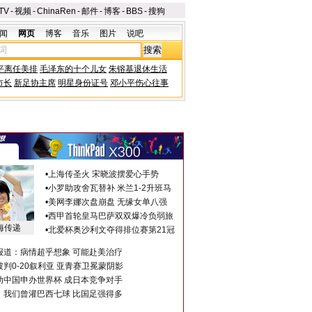
TV
-
视频
-
ChinaRen
-
邮件
-
博客
-
BBS
-
搜狗
闻
网页
博客
音乐
图片
说吧
平离任美排
毛泽东的十个儿女
朱镕基退休生活
市长
新足协主席
明星身份证号
邓小平伤心往事
•
上海传圣火 宋晓波摆爱心手势
•
小罗助攻舍瓦替补 米兰1-2升班马
•
美网李娜次盘崩盘 无缘女单八强
•
西甲首轮皇马巴萨双双爆冷负弱旅
海传递
•
北爱杯奥沙利文夺得排位赛第21冠
报道：病情超乎想象 可能赴美治疗
判0-20叙利亚 亚青赛卫冕蒙阴影
助中国申办世界杯 成日本竞争对手
：我们曾灌巴西七球 比国足强得多