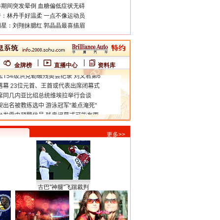
期间突发晕倒 血糖偏低症状无碍
：林丹手好温柔 一点不像运动员
星：刘翔抹腮红 郭晶晶最喜描眉
金牌榜
直播中心
资料库
更多>>
古巴"神腿"飞踹裁判