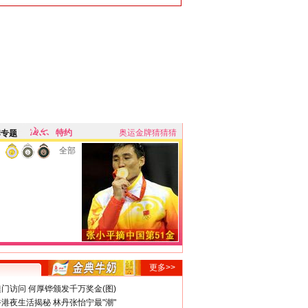
特约
奥运金牌猜猜猜
牌专题
全部
更多>>
门访问 何厚铧颁发千万奖金(图)
港夜生活揭秘 林丹张怡宁最"潮"