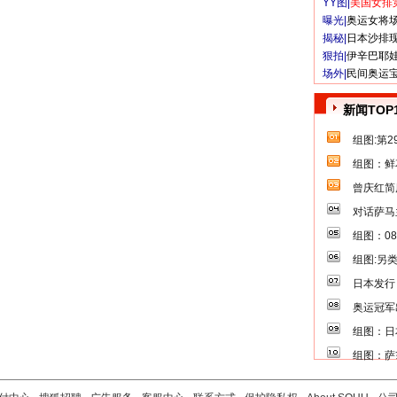
YY图|
美国女排
曝光|
奥运女将
揭秘|
日本沙排
狠拍|
伊辛巴耶
场外|
民间奥运
新闻TOP
组图:第
组图：鲜
曾庆红简
对话萨马
组图：0
组图:另
日本发行
奥运冠军
组图：日
组图：萨