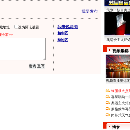
策划：炫目奥
我要发布
我来说两句
隐藏地址
设为辩论话题
精华区
专家>>
奥运会主火炬
辩论区
视频集锦
视频直播奥运
绚丽烟火点
群星唱响一
奥运主火炬
罗格致辞再
闭幕式天气
博客