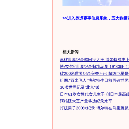
>>进入奥运赛事信息系统，五大数据
相关新闻
·
再破世界纪录超田径之王 博尔特成史上最
·
博尔特将世界纪录归功鸟巢:19"30吓
·
破200米世界纪录兴奋不已 超级巨星
·
组图:"百米飞人"博尔特生日前再破世
·
36项世界纪录"北京"破
·
日本61岁女性代女儿生子 创日本最高龄产
·
阿根廷大豆产量将达纪录水平
·
打破男子200米纪录 博尔特在鸟巢跳