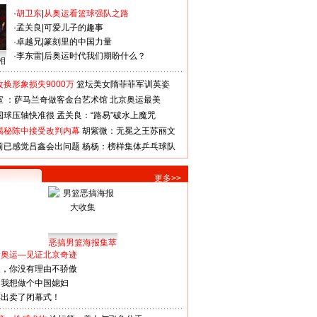
·
胡卫东
|
从奥运看篮球强队之路
·
孟关良
|
可爱儿子的趣事
·
卓越兄
|
篆刻里的中国力量
·
李东雷
|
后奥运时代我们期盼什么？
相
换形象损失9000万
篮坛美女隋菲菲军训英姿
室 ：萨马兰奇做客金台艺术馆
北京奥运最美
国球压轴快准很
孟关良：“路易”破水上魔咒
揭秘陈中接受改判内幕
胡紫微：无冕之王苏丽文
前已感觉吕鑫会出问题
杨杨：榜样集体乒乓球队
更多>>
恶搞男篮海报集萃
看奥运—见证北京奇迹
人，你没有理由不骄傲
：我想做个中国媳妇
谋出卖了闭幕式！