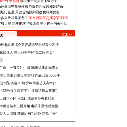
第一性感尤物
泳坛第一美女与飞鱼分手
场外激情秀化身性感尤物
刘翔应该和她结婚
现场比基尼
男篮现场拍到易建联绯闻女友
娃步入政坛靠美色？
美女冠军何雯娜QQ私聊照
宝贝大赛
沙滩排球宝贝训练
奥运选手的夜生活
10
更多>>
29届北京奥运会竞赛场馆纪念邮票今发行
花如佳人 奥运冠军中的“第二眼美女”
历
兰奇：一直关注中国 08奥运将名垂青史
8奥运笑脸征集反响热烈 作品已近5000件
类运动迎奥运 31脚少年劲跑总决赛举行
《35号投手温家宝》 披露访日故事(图)
出路大不同 入豪门成富翁各有各精彩
本奥运美女主播亮相 电眼朱唇性感尤物
翁人大演讲 获赠油画"我们的萨马兰奇"