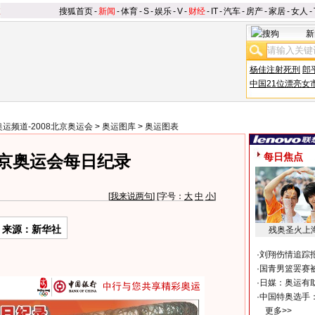
搜狐首页
-
新闻
-
体育
-
S
-
娱乐
-
V
-
财经
-
IT
-
汽车
-
房产
-
家居
-
女人
-
新
杨佳注射死刑
郎
中国21位漂亮女
奥运频道-2008北京奥运会
>
奥运图库
>
奥运图表
每日焦点
京奥运会每日纪录
[
我来说两句
] [字号：
大
中
小
]
来源：新华社
残奥圣火上
·
刘翔伤情追踪
·
国青男篮罢赛被
·
日媒：奥运有
·
中国特奥选手
更多>>