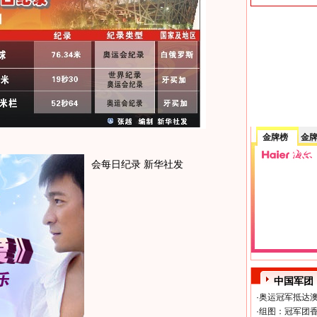
金牌榜
金
会每日纪录 新华社发
中国军团
·
奥运冠军抵达澳
·
组图：冠军团香