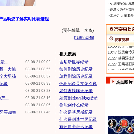
·
女划艇冠军访港
·
香港女粉丝惊呼
·
体坛九大浓妆明
产品助您了解实时比赛进程
(责任编辑：李奇)
[
我来说两句
]
赛事赛程
相关搜索
...
吉尼斯世界纪录
08-08-21 09:02
了我一大跳
如何删除历史纪录
08-08-21 08:55
是个大男孩
怎样删除历史纪录
08-08-21 08:37
热点图片
界纪录
任职纪录英文怎么说
08-08-21 08:33
如何查找聊天纪录
08-08-21 08:23
...
如何删除qq聊天纪录
08-08-21 08:16
鲁能创什么纪录
08-08-21 08:06
起牙买加舞
什么是基尼斯纪录
08-08-21 07:46
什么是创造世界纪录
有还原卡怎么纪录