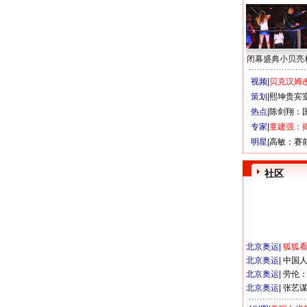
闭幕盛典小贝亮
视频|
贝克汉姆改
策划|
熙坤贵宾
热点|
陈剑翔：
专家|
童建强：
明星|
高敏：赛
社区
北京奥运
|
狐狐
北京奥运
|
中国
北京奥运
|
劳伦
北京奥运
|
张艺