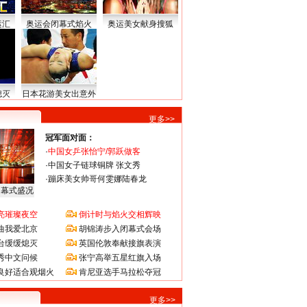
运汇
奥运会闭幕式焰火
奥运美女献身搜狐
熄灭
日本花游美女出意外
更多>>
冠军面对面：
·
中国女乒张怡宁/郭跃做客
·
中国女子链球铜牌 张文秀
·
蹦床美女帅哥何雯娜陆春龙
闭幕式盛况
亮璀璨夜空
倒计时与焰火交相辉映
曲我爱北京
胡锦涛步入闭幕式会场
台缓缓熄灭
英国伦敦奉献接旗表演
秀中文问候
张宁高举五星红旗入场
良好适合观烟火
肯尼亚选手马拉松夺冠
更多>>