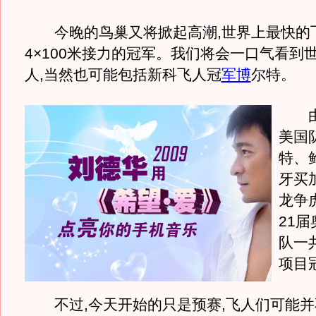
今晚的鸟巢又将掀起高潮,世界上最快的飞
4×100米接力的冠军。我们将会一口气看到
人,当然也可能包括新科飞人冠
军博
尔特。
由
美国
特、
牙买
龙争
21届
队一
项目
不过,今天开始的只是预赛,飞人们可能并