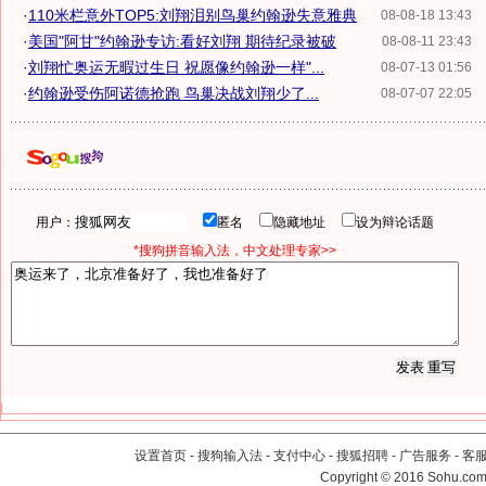
·
110米栏意外TOP5:刘翔泪别鸟巢约翰逊失意雅典
08-08-18 13:43
·
美国"阿甘"约翰逊专访:看好刘翔 期待纪录被破
08-08-11 23:43
·
刘翔忙奥运无暇过生日 祝愿像约翰逊一样"...
08-07-13 01:56
·
约翰逊受伤阿诺德抢跑 鸟巢决战刘翔少了...
08-07-07 22:05
用户：
匿名
隐藏地址
设为辩论话题
*搜狗拼音输入法，中文处理专家>>
设置首页
-
搜狗输入法
-
支付中心
-
搜狐招聘
-
广告服务
-
客
Copyright
©
2016 Sohu.com 