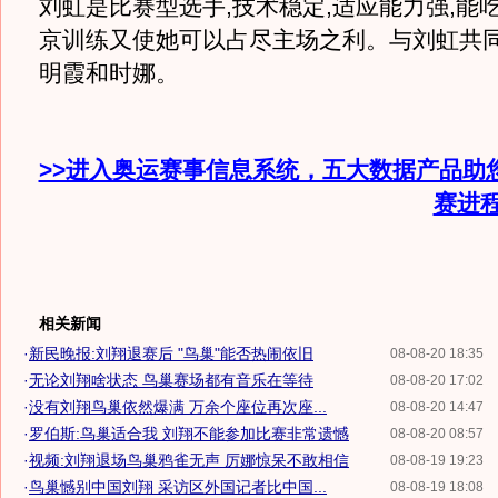
刘虹是比赛型选手,技术稳定,适应能力强,能
京训练又使她可以占尽主场之利。与刘虹共
明霞和时娜。
>>进入奥运赛事信息系统，五大数据产品助
赛进
相关新闻
·
新民晚报:刘翔退赛后 "鸟巢"能否热闹依旧
08-08-20 18:35
·
无论刘翔啥状态 鸟巢赛场都有音乐在等待
08-08-20 17:02
·
没有刘翔鸟巢依然爆满 万余个座位再次座...
08-08-20 14:47
·
罗伯斯:鸟巢适合我 刘翔不能参加比赛非常遗憾
08-08-20 08:57
·
视频:刘翔退场鸟巢鸦雀无声 厉娜惊呆不敢相信
08-08-19 19:23
·
鸟巢憾别中国刘翔 采访区外国记者比中国...
08-08-19 18:08