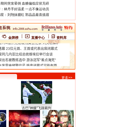
期间突发晕倒 血糖偏低症状无碍
：林丹手好温柔 一点不像运动员
星：刘翔抹腮红 郭晶晶最喜描眉
金牌榜
直播中心
资料库
更多>>
古巴"神腿"飞踹裁判