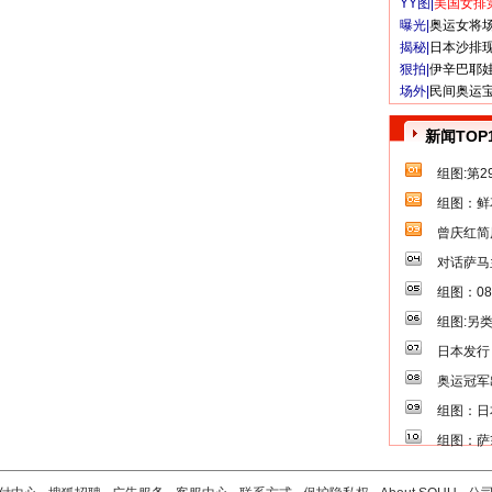
YY图|
美国女排
曝光|
奥运女将
揭秘|
日本沙排
狠拍|
伊辛巴耶
场外|
民间奥运
新闻TOP
组图:第
组图：鲜
曾庆红简
对话萨马
组图：0
组图:另
日本发行
奥运冠军
组图：日
组图：萨