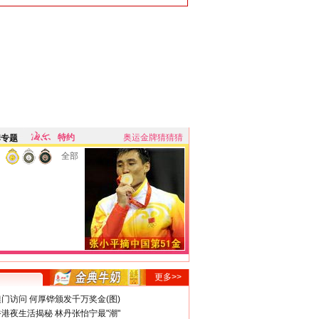
特约
奥运金牌猜猜猜
牌专题
全部
更多>>
门访问 何厚铧颁发千万奖金(图)
港夜生活揭秘 林丹张怡宁最"潮"