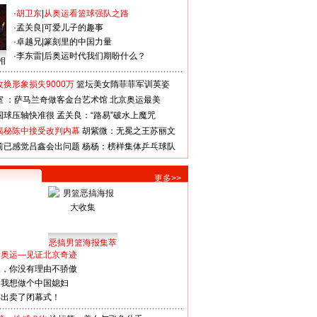
·
胡卫东
|
从奥运看篮球强队之路
·
孟关良
|
可爱儿子的趣事
·
卓越兄
|
篆刻里的中国力量
·
李东雷
|
后奥运时代我们期盼什么？
相
换形象损失9000万
篮坛美女隋菲菲军训英姿
室 ：萨马兰奇做客金台艺术馆
北京奥运最美
国球压轴快准很
孟关良：“路易”破水上魔咒
揭秘陈中接受改判内幕
胡紫微：无冕之王苏丽文
前已感觉吕鑫会出问题
杨杨：榜样集体乒乓球队
更多>>
恶搞男篮海报集萃
看奥运—见证北京奇迹
人，你没有理由不骄傲
：我想做个中国媳妇
谋出卖了闭幕式！