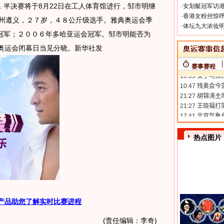
半决赛将于8月22日在工人体育馆进行，邹市明继
·
女划艇冠军访港
·
香港女粉丝惊呼
贵州遵义，２７岁，４８公斤级选手。雅典奥运会季
·
体坛九大浓妆明
冠军；２００６年多哈亚运会冠军。邹市明能否为
京奥运会闭幕日当见分晓。新华社发
赛事赛程
热点图片
产品助您了解实时比赛进程
(责任编辑：李奇)