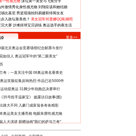
第一性感尤物
泳坛第一美女与飞鱼分手
场外激情秀化身性感尤物
刘翔应该和她结婚
现场比基尼
男篮现场拍到易建联绯闻女友
娃步入政坛靠美色？
美女冠军何雯娜QQ私聊照
宝贝大赛
沙滩排球宝贝训练
奥运选手的夜生活
10
更多>>
29届北京奥运会竞赛场馆纪念邮票今发行
花如佳人 奥运冠军中的“第二眼美女”
历
兰奇：一直关注中国 08奥运将名垂青史
8奥运笑脸征集反响热烈 作品已近5000件
类运动迎奥运 31脚少年劲跑总决赛举行
《35号投手温家宝》 披露访日故事(图)
出路大不同 入豪门成富翁各有各精彩
本奥运美女主播亮相 电眼朱唇性感尤物
翁人大演讲 获赠油画"我们的萨马兰奇"