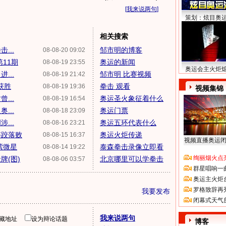
[
我来说两句
]
策划：炫目奥
相关搜索
...
邹市明的博客
08-08-20 09:02
11期
奥运的新闻
08-08-19 23:55
奥运会主火炬
...
邹市明 比赛视频
08-08-19 21:42
获胜
拳击 观看
08-08-19 19:36
视频集锦
...
奥运圣火象征着什么
08-08-19 16:54
...
奥运门票
08-08-18 23:09
...
奥运五环代表什么
08-08-16 23:21
摔跤落败
奥运火炬传递
08-08-15 16:37
视频直播奥运
紫微星
泰森拳击录像立即看
08-08-14 19:22
绚丽烟火点
牌(图)
北京哪里可以学拳击
08-08-06 03:57
群星唱响一
奥运主火炬
罗格致辞再
我要发布
闭幕式天气
我来说两句
隐藏地址
设为辩论话题
博客