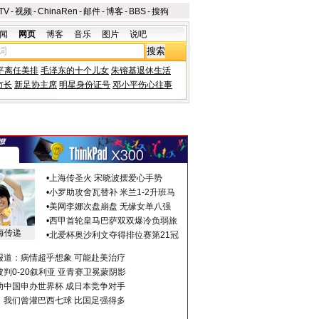
TV
-
视频
-
ChinaRen
-
邮件
-
博客
-
BBS
-
搜狗
闻
网页
博客
音乐
图片
说吧
平离任美排
毛泽东的十个儿女
朱镕基退休生活
市长
新足协主席
明星身份证号
邓小平伤心往事
•
上海传圣火 宋晓波摆爱心手势
•
小罗助攻舍瓦替补 米兰1-2升班马
•
美网李娜次盘崩盘 无缘女单八强
•
西甲首轮皇马巴萨双双爆冷负弱旅
海传递
•
北爱杯奥沙利文夺得排位赛第21冠
报道：病情超乎想象 可能赴美治疗
判0-20叙利亚 亚青赛卫冕蒙阴影
助中国申办世界杯 成日本竞争对手
：我们曾灌巴西七球 比国足强得多