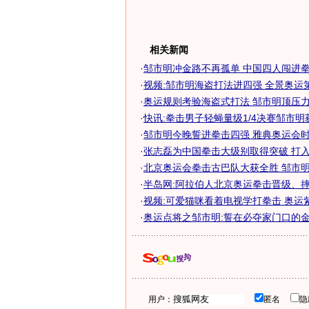
相关新闻
·
邹市明冲金路不再孤单 中国四人闯进拳击
·
视频:邹市明海盗打法进四强 全景奥运第
·
奥运规则考验海盗式打法 邹市明顶压力进
·
快讯:拳击男子轻蝇量级1/4决赛邹市明
·
邹市明今晚誓进拳击四强 雅典奥运会时曾
·
张志磊为中国拳击大级别取得突破 打入奥
·
北京奥运会拳击古巴队大获全胜 邹市明涉
·
半岛网:阿拉伯人北京奥运拳击晋级、
·
视频:可爱猫咪看着电视学打拳击 奥运
·
奥运点将之邹市明:誓在必夺家门口的金
用户：
匿名