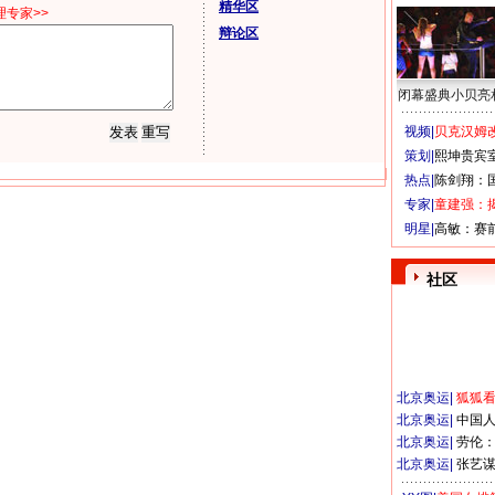
精华区
专家>>
辩论区
闭幕盛典小贝亮
视频|
贝克汉姆改
策划|
熙坤贵宾
热点|
陈剑翔：
专家|
童建强：
明星|
高敏：赛
社区
北京奥运
|
狐狐
北京奥运
|
中国
北京奥运
|
劳伦
北京奥运
|
张艺