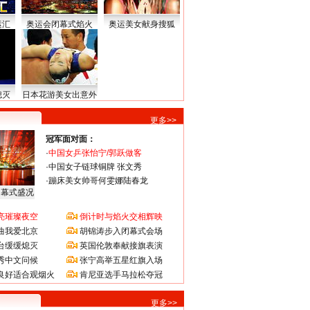
运汇
奥运会闭幕式焰火
奥运美女献身搜狐
熄灭
日本花游美女出意外
更多>>
冠军面对面：
·
中国女乒张怡宁/郭跃做客
·
中国女子链球铜牌 张文秀
·
蹦床美女帅哥何雯娜陆春龙
闭幕式盛况
亮璀璨夜空
倒计时与焰火交相辉映
曲我爱北京
胡锦涛步入闭幕式会场
台缓缓熄灭
英国伦敦奉献接旗表演
秀中文问候
张宁高举五星红旗入场
良好适合观烟火
肯尼亚选手马拉松夺冠
更多>>