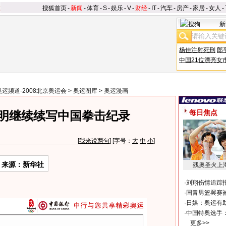
搜狐首页
-
新闻
-
体育
-
S
-
娱乐
-
V
-
财经
-
IT
-
汽车
-
房产
-
家居
-
女人
-
新
杨佳注射死刑
郎
中国21位漂亮女
奥运频道-2008北京奥运会
>
奥运图库
>
奥运漫画
每日焦点
明继续续写中国拳击纪录
[
我来说两句
] [字号：
大
中
小
]
来源：新华社
残奥圣火上
·
刘翔伤情追踪
·
国青男篮罢赛被
·
日媒：奥运有
·
中国特奥选手
更多>>