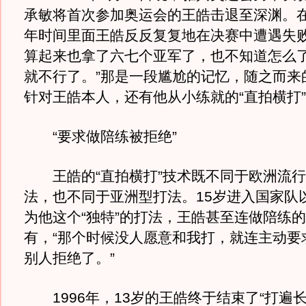
承敏将首次参加奥运会的王皓击退至深渊。
年时间里面王皓反反复复地在决赛中遭遇失败
算起来也拿了六七个亚军了，也不知道怎么
就不行了。”那是一段尴尬的记忆，随之而来
针对王皓本人，还有他从小练就的“直拍横打
“要求做陪练被拒绝”
王皓的“直拍横打”技术既不同于欧洲流行
法，也不同于亚洲型打法。15岁进入国家队
为他这个“独特”的打法，王皓甚至连做陪练
有，“那个时候没人愿意和我打，就连主动要
别人拒绝了。”
1996年，13岁的王皓终于结束了“打遍长