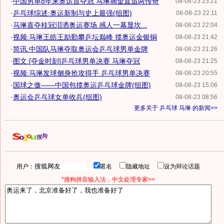
·
中国男单8年来奥运首夺冠 马琳摘金直追两传奇
08-08-23 23:21
·
乒乓球综述:奥运新制与史上最强(组图)
08-08-23 22:11
·
马琳喜夺桂冠泪洒奥运赛场 感人一幕显坎...
08-08-23 22:04
·
视频:马琳王皓王励勤攀乒坛巅峰 揽奥运金银铜
08-08-23 21:42
·
简讯:中国队马琳夺取奥运会乒乓球男单金牌
08-08-23 21:26
·
图文:[夺金时刻]乒乓球男单决赛 马琳夺冠
08-08-23 21:25
·
视频:马琳发球侧身抢攻得手 乒乓球男单决赛
08-08-23 20:55
·
国球之傲——中国包揽奥运乒乓球金牌(组图)
08-08-23 15:06
·
奥运会乒乓球女单收兵(组图)
08-08-23 08:56
更多关于
乒乓球 马琳
的新闻>>
用户：
匿名
隐藏地址
设为辩论话题
*搜狗拼音输入法，中文处理专家>>