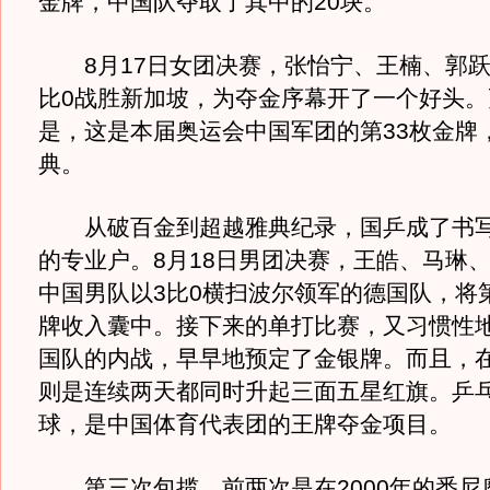
金牌，中国队夺取了其中的20块。
8月17日女团决赛，张怡宁、王楠、郭跃
比0战胜新加坡，为夺金序幕开了一个好头。
是，这是本届奥运会中国军团的第33枚金牌
典。
从破百金到超越雅典纪录，国乒成了书写
的专业户。8月18日男团决赛，王皓、马琳
中国男队以3比0横扫波尔领军的德国队，将
牌收入囊中。接下来的单打比赛，又习惯性
国队的内战，早早地预定了金银牌。而且，
则是连续两天都同时升起三面五星红旗。乒
球，是中国体育代表团的王牌夺金项目。
第三次包揽，前两次是在2000年的悉尼奥