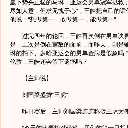
赢下势头正猛的马琳，亚运会男单冠军拯救了
尽如人意，但求无愧于心”，王皓把自己的话
他说：“想做第一，敢做第一，能做第一”。
过完四年的轮回，王皓再次倒在男单决赛
是，上次是倒在宿敌的面前，而昨天，则是
琳的拍下。多哈亚运会的男单金牌是假象吗
伦敦，王皓还会留下遗憾吗？
【主帅说】
刘国梁盛赞“三虎”
昨日赛后，主帅刘国梁连连称赞三虎太