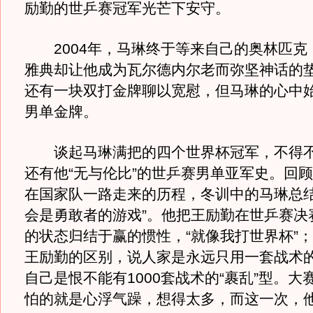
励勤的世乒赛冠军光芒下安守。
2004年，马琳终于等来自己的奥林匹克
雅典却让他成为瓦尔德内尔老而弥坚神话的
还有一块双打金牌聊以宽慰，但马琳的心中
男单金牌。
谈起马琳满把的四个世界杯冠军，不得不
还有他“无与伦比”的世乒赛男单亚军史。回
在国家队一路走来的历程，冬训中的马琳总结
会是勇敢者的游戏”。他把王励勤在世乒赛决
的状态归结于赢的惯性，“就像我打世界杯”
王励勤的区别，说人家是永远只用一套战术
自己是恨不能有1000套战术的“裹乱”型。大
怕的就是心浮气躁，想得太多，而这一次，