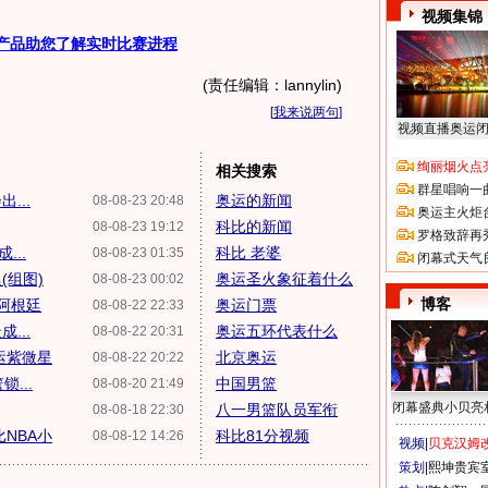
视频集锦
产品助您了解实时比赛进程
(责任编辑：lannylin)
[
我来说两句
]
视频直播奥运
绚丽烟火点
相关搜索
群星唱响一
...
奥运的新闻
08-08-23 20:48
奥运主火炬
科比的新闻
08-08-23 19:12
罗格致辞再
...
科比 老婆
08-08-23 01:35
闭幕式天气
(组图)
奥运圣火象征着什么
08-08-23 00:02
博客
S阿根廷
奥运门票
08-08-22 22:33
...
奥运五环代表什么
08-08-22 20:31
运紫微星
北京奥运
08-08-22 20:22
...
中国男篮
08-08-20 21:49
闭幕盛典小贝亮
八一男篮队员军衔
08-08-18 22:30
NBA小
科比81分视频
08-08-12 14:26
视频|
贝克汉姆改
策划|
熙坤贵宾