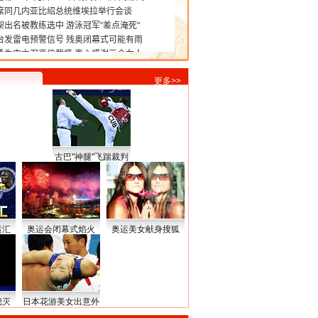
更多>>
古巴"神腿"飞踹裁判
运汇
奥运会闭幕式焰火
奥运美女献身搜狐
熄灭
日本花游美女出意外