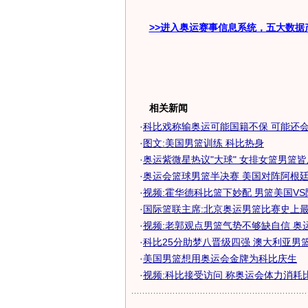
>>进入奥运赛事信息系统，五大数据
相关新闻
·
科比戏称输奥运可能国籍不保 可能还会出
·
图文:美国男篮训练 科比热身
·
奥运紫微星热议"大球" 女排女篮男篮皆成
·
奥运会篮球男篮半决赛 美国对阵阿根廷
·
视频:霍华德科比篮下妙配 男篮美国V
·
国际篮联主席:北京奥运男篮比赛史上最成
·
视频:老郭观点男篮气势不够缺自信 奥
·
科比25分助梦八晋级四强 澳大利亚男篮锁
·
美国男篮想用奥运会金牌为科比庆生
·
视频:科比接受访问 称奥运会体力消耗比