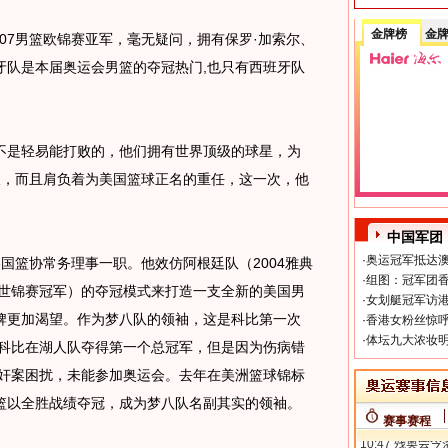
金牌榜
金
07男篮欧锦赛亚军，毫无疑问，拥有保罗·加索尔、
牙队是本届奥运会男篮的夺冠热门,也只有西班牙队
不是轻易能打败的，他们拥有世界顶级的球星，为
久，而且肩负着为美国篮球正名的重任，这一次，他
中国军团
·
奥运冠军抵达澳
篮协常务理事一职。他效仿阿根廷队（2004雅典
·
组图：冠军团香
6世锦赛冠军）的夺冠模式来打造一支全新的美国男
·
女划艇冠军访港
牌更加渴望。作为梦八队的领袖，这是科比第一次
·
香港女粉丝惊呼
·
体坛九大浓妆明
，科比在湖人队夺得第一个总冠军，但是因为伤病错
强奸案困扰，未能参加奥运会。去年在美洲篮球锦标
篮以全胜战绩夺冠，成为梦八队名副其实的领袖。
赛事赛程