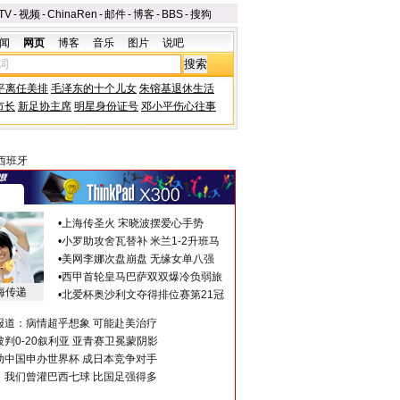
TV
-
视频
-
ChinaRen
-
邮件
-
博客
-
BBS
-
搜狗
闻
网页
博客
音乐
图片
说吧
平离任美排
毛泽东的十个儿女
朱镕基退休生活
市长
新足协主席
明星身份证号
邓小平伤心往事
西班牙
•
上海传圣火 宋晓波摆爱心手势
•
小罗助攻舍瓦替补 米兰1-2升班马
•
美网李娜次盘崩盘 无缘女单八强
•
西甲首轮皇马巴萨双双爆冷负弱旅
海传递
•
北爱杯奥沙利文夺得排位赛第21冠
报道：病情超乎想象 可能赴美治疗
判0-20叙利亚 亚青赛卫冕蒙阴影
助中国申办世界杯 成日本竞争对手
：我们曾灌巴西七球 比国足强得多