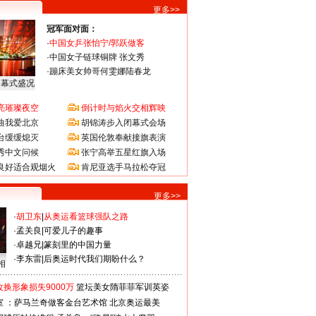
更多>>
冠军面对面：
·
中国女乒张怡宁/郭跃做客
·
中国女子链球铜牌 张文秀
·
蹦床美女帅哥何雯娜陆春龙
闭幕式盛况
亮璀璨夜空
倒计时与焰火交相辉映
曲我爱北京
胡锦涛步入闭幕式会场
台缓缓熄灭
英国伦敦奉献接旗表演
秀中文问候
张宁高举五星红旗入场
良好适合观烟火
肯尼亚选手马拉松夺冠
更多>>
·
胡卫东
|
从奥运看篮球强队之路
·
孟关良
|
可爱儿子的趣事
·
卓越兄
|
篆刻里的中国力量
·
李东雷
|
后奥运时代我们期盼什么？
相
换形象损失9000万
篮坛美女隋菲菲军训英姿
室 ：萨马兰奇做客金台艺术馆
北京奥运最美