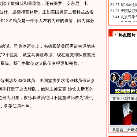
除了詹姆斯和霍华德，还有保罗、安东尼、韦
、波什、里德和普林斯。正如美国男篮主管科兰杰洛
出12名精英是一件令人左右为难的事情，因为你必
热点图片
德说。雅典奥运会上，韦德跟随美国男篮幸运地获
训练了3个星期，就立马奔赴希腊。现在这支球队整整磨
系统。我们争取使这支队伍变得更加完善。”
围涉及33位球员。美国篮协要求这些球员保证参
亲手打造了这支球队，他对主帅麦克·沙舍夫斯基的
也最为明显，教练和球员绝口不提篮球比赛为“我们
策划：炫目奥
队，尽显低调本色。
奥运会主火炬