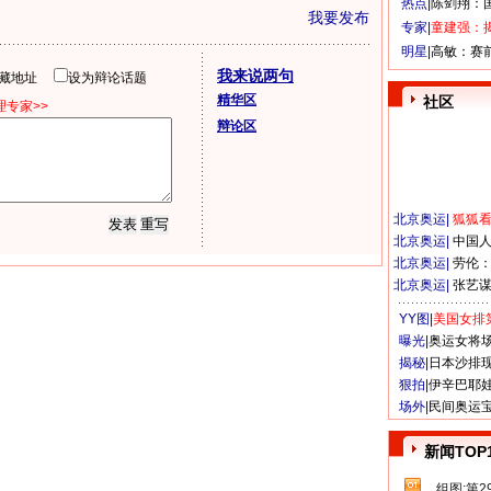
热点|
陈剑翔：
我要发布
专家|
童建强：
明星|
高敏：赛
我来说两句
隐藏地址
设为辩论话题
精华区
社区
专家>>
辩论区
北京奥运
|
狐狐
北京奥运
|
中国
北京奥运
|
劳伦
北京奥运
|
张艺
YY图|
美国女排
曝光|
奥运女将
揭秘|
日本沙排
狠拍|
伊辛巴耶
场外|
民间奥运
新闻TOP
组图:第