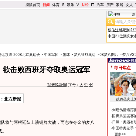
搜狐首页
-
新闻
-
体育
-
S
-
娱乐
-
V
-
财经
-
IT
-
汽车
-
房产
-
家居
-
女人
-
新
杨佳注射死刑
郎
中国21位漂亮女
奥运频道-2008北京奥运会
>
中国军团
>
篮球
>
梦八征战奥运
>
08梦八图片
>
梦八VS
每日焦点
 欲击败西班牙夺取奥运冠军
[
我来说两句
] [字号：
大
中
小
]
：北方新报
残奥圣火上
·
刘翔伤情追踪
·
国青男篮罢赛被
队将与阿根廷队上演铜牌大战，而志在夺金的梦八
·
日媒：奥运有
·
中国特奥选手
战。
更多>>