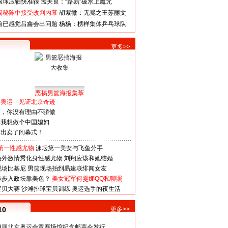
国球压轴快准很
孟关良：“路易”破水上魔咒
揭秘陈中接受改判内幕
胡紫微：无冕之王苏丽文
前已感觉吕鑫会出问题
杨杨：榜样集体乒乓球队
更多>>
恶搞男篮海报集萃
看奥运—见证北京奇迹
人，你没有理由不骄傲
：我想做个中国媳妇
谋出卖了闭幕式！
第一性感尤物
泳坛第一美女与飞鱼分手
场外激情秀化身性感尤物
刘翔应该和她结婚
现场比基尼
男篮现场拍到易建联绯闻女友
娃步入政坛靠美色？
美女冠军何雯娜QQ私聊照
宝贝大赛
沙滩排球宝贝训练
奥运选手的夜生活
10
更多>>
29届北京奥运会竞赛场馆纪念邮票今发行