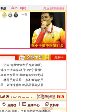
特约
奥运金牌猜猜猜
牌专题
全部
更多>>
门访问 何厚铧颁发千万奖金(图)
港夜生活揭秘 林丹张怡宁最"潮"
期间突发晕倒 血糖偏低症状无碍
：林丹手好温柔 一点不像运动员
星：刘翔抹腮红 郭晶晶最喜描眉
金牌榜
直播中心
资料库