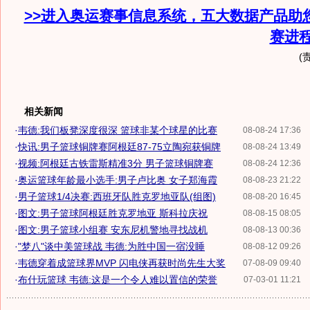
>>进入奥运赛事信息系统，五大数据产品助
赛进
(
相关新闻
·
韦德:我们板凳深度很深 篮球非某个球星的比赛
08-08-24 17:36
·
快讯:男子篮球铜牌赛阿根廷87-75立陶宛获铜牌
08-08-24 13:49
·
视频:阿根廷古铁雷斯精准3分 男子篮球铜牌赛
08-08-24 12:36
·
奥运篮球年龄最小选手:男子卢比奥 女子郑海霞
08-08-23 21:22
·
男子篮球1/4决赛:西班牙队胜克罗地亚队(组图)
08-08-20 16:45
·
图文:男子篮球阿根廷胜克罗地亚 斯科拉庆祝
08-08-15 08:05
·
图文:男子篮球小组赛 安东尼机警地寻找战机
08-08-13 00:36
·
"梦八"谈中美篮球战 韦德:为胜中国一宿没睡
08-08-12 09:26
·
韦德穿着成篮球界MVP 闪电侠再获时尚先生大奖
07-08-09 09:40
·
布什玩篮球 韦德:这是一个令人难以置信的荣誉
07-03-01 11:21