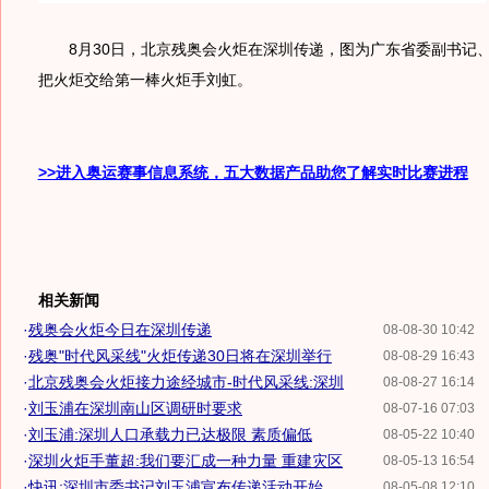
8月30日，北京残奥会火炬在深圳传递，图为广东省委副书记
把火炬交给第一棒火炬手刘虹。
>>进入奥运赛事信息系统，五大数据产品助您了解实时比赛进程
相关新闻
·
残奥会火炬今日在深圳传递
08-08-30 10:42
·
残奥"时代风采线"火炬传递30日将在深圳举行
08-08-29 16:43
·
北京残奥会火炬接力途经城市-时代风采线:深圳
08-08-27 16:14
·
刘玉浦在深圳南山区调研时要求
08-07-16 07:03
·
刘玉浦:深圳人口承载力已达极限 素质偏低
08-05-22 10:40
·
深圳火炬手董超:我们要汇成一种力量 重建灾区
08-05-13 16:54
·
快讯:深圳市委书记刘玉浦宣布传递活动开始
08-05-08 12:10