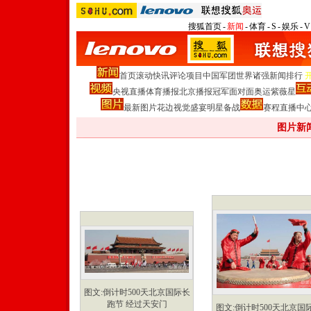
搜狐首页
-
新闻
-
体育
-
S
-
娱乐
-
V
首页
滚动
快讯
评论
项目
中国军团
世界诸强
新闻排行
央视直播
体育播报
北京播报
冠军面对面
奥运紫薇星
最新图片
花边
视觉盛宴
明星
备战
赛程
直播中
图片新
图文:倒计时500天北京国际长
跑节 经过天安门
图文:倒计时500天北京国