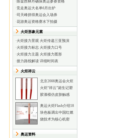
·
陈金胜林丹确保奥运参赛资格
·
竞走奥运大名单6月出炉
·
司天峰拼得奥运会入场券
·
花游奥运资格赛水下拍摄
火炬形象元素
·
火炬接力景观
火炬传递三亚预演
·
火炬接力标志
火炬接力口号
·
火炬接力主题
火炬接力图形
·
接力路线解读
详细时间表
火炬祥云
北京2008奥运会火炬
火炬“祥云”诞生记
塑
胶漆模仿皮肤触感
奥运火炬Flash介绍
18
块色板调出中国红
燃
烧技术为核心机密
奥运资料