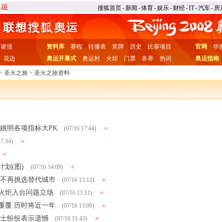
搜狐首页
-
新闻
-
体育
-
娱乐
-
财经
-
IT
-
汽车
-
房
诸强
资料库
赛程
转播表
奖牌
历史
比赛项目
官网
华
花边
奥运开幕式
奥运村
火炬
门票
各界
热词
奥运指南
>
圣火之旅
>
圣火之旅资料
翔姚明各项指标大PK
(07/16 17:44)
★
7:34)
★
★
划(图)
(07/16 14:09)
★
委不再挑选替代城市
(07/16 13:12)
★
火炬入台问题立场
(07/16 13:11)
★
覆覆 历时将近一年
(07/16 13:09)
★
人士纷纷表示遗憾
(07/16 11:43)
★