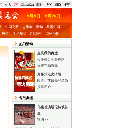
产
-
女人
-
TV
-
ChinaRen
-
邮件
-
博客
-
BBS
-
搜狗
奥
中国之队
志愿者
活动
奥运中国
场馆
手机奥运
GE绿色
网站地图
热门活动
点亮我的奥运
火炬接力闯关答题
火炬互动游戏
开幕式点火猜想
闯关之前请先登录为
搜狐用户
备战奥运
鸟巢首演塔伦特获首
金
详细>>