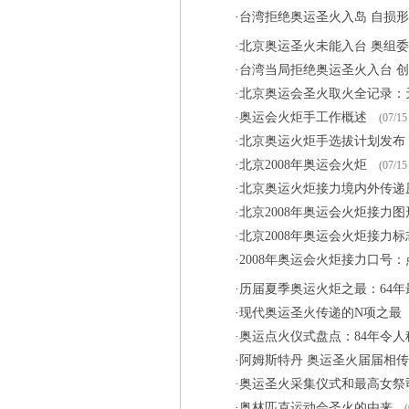
·
台湾拒绝奥运圣火入岛 自损
·
北京奥运圣火未能入台 奥组
·
台湾当局拒绝奥运圣火入台 
·
北京奥运会圣火取火全记录：
·
奥运会火炬手工作概述
(07/15
·
北京奥运火炬手选拔计划发布
·
北京2008年奥运会火炬
(07/15
·
北京奥运火炬接力境内外传递
·
北京2008年奥运会火炬接力图
·
北京2008年奥运会火炬接力标
·
2008年奥运会火炬接力口号
·
历届夏季奥运火炬之最：64年
·
现代奥运圣火传递的N项之最
·
奥运点火仪式盘点：84年令人
·
阿姆斯特丹 奥运圣火届届相
·
奥运圣火采集仪式和最高女祭
·
奥林匹克运动会圣火的由来
(