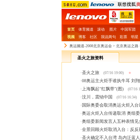
首页
体育频道
滚动
图片
中国军团
视频
博客
社区
我说两句
彩票
明星
奥运频道-2008北京奥运会
>
北京奥运之路
圣火之旅资料
·
圣火之旅
(07/16 19:00)
★
·
08奥运主火炬手谁执牛耳 刘
·
上海飘起“红飘带”(图)
(07/16 1
·
汶川，震恸中国
(07/16 16:34)
·
国际奥委会取消奥运火炬入台计
·
奥运火炬入台传递取消 奥组
·
奥组委新闻发言人五种表情见
·
全景回顾火炬取消入台：反反
·
圣火确定不入台湾 岛内泛蓝