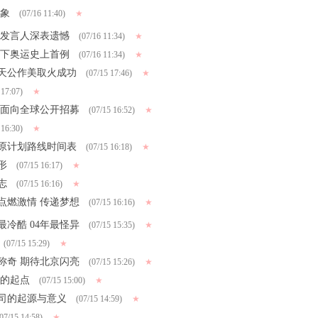
形象
(07/16 11:40)
★
委发言人深表遗憾
(07/16 11:34)
★
创下奥运史上首例
(07/16 11:34)
★
天公作美取火成功
(07/15 17:46)
★
 17:07)
★
 面向全球公开招募
(07/15 16:52)
★
 16:30)
★
原计划路线时间表
(07/15 16:18)
★
形
(07/15 16:17)
★
志
(07/15 16:16)
★
：点燃激情 传递梦想
(07/15 16:16)
★
最冷酷 04年最怪异
(07/15 15:35)
★
(07/15 15:29)
★
称奇 期待北京闪亮
(07/15 15:26)
★
传的起点
(07/15 15:00)
★
司的起源与意义
(07/15 14:59)
★
07/15 14:58)
★