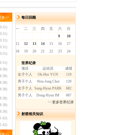
更多
>>
每日回顾
0:31)
一
二
三
四
五
六
日
0:31)
9
10
0:31)
11
12
13
14
15
16
17
0:31)
18
19
20
21
22
23
24
0:31)
0:31)
世界纪录
项目
运动员
成绩
8:38)
女子个人
Ok-Hee YUN
119
8:38)
男子个人
Won-Jong Choi
120
8:38)
女子个人
Sung-Hyun PARK
682
8:38)
男子个人
Dong-Hyun IM
687
8:38)
>>
更多世界纪录
8:38)
8:38)
射箭相关知识
1:42)
1:42)
更多
>>