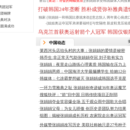
赛后-[
策划：冷金的蝴蝶效应
][
张娟娟享受韩国媒体人肉搜
男团冠军
打破韩国24年垄断 胜朴成贤弥补雅典遗
男团铜牌
独家-[
张娟娟一和韩国比赛就来劲
][
意志惊人 两年黄心病虎
雅典对决
-[
姐姐奥运夺冠军弟弟要福特
][
与世隔绝 新皮鞋竟压箱
运圆满成功
乌克兰首获奥运射箭个人冠军 韩国仅银
中国动态
·
莱西河头店抬头村的大事：张娟娟的爱情是秘密
·
韩乔生:非正常天气助张娟娟夺冠 刘子歌有实力
·
张娟娟：夜里走山路练心理素质 韩国输在压力上
·
张娟娟恩师：中国海洋大学最腼腆学生 给她12分
·
韩媒体：七连霸梦想破灭 张娟娟成韩国选手克星
·
一环力雪雅典之耻 张娟娟创奇迹破36年奥运魔咒
·
搜狐快评：“箭”归中国 日韩传统项目正削弱
·
张娟娟夺金笑容爆全场 五千观众雨中国歌大合唱
·
张娟娟父母：为女儿骄傲 创历史是团队努力结果
·
组图：揭秘张娟娟成长历程 农家院走出奥运冠军
·
外媒赞张娟娟改写历史 美联社称她只是27号种子