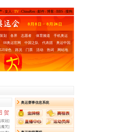
产
-
女人
-
TV
-
ChinaRen
-
邮件
-
博客
-
BBS
-
搜狗
策划
各界
志愿者
体育频道
手机奥运
08奥运官网
中国之队
代表团
奥运中国
GE绿色
路况
门票
活动
热词
网站地
奥运赛事信息系统
图
贺
运双冠
]
运魔咒
]