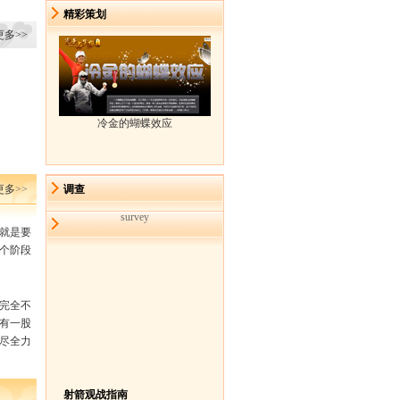
精彩策划
更多>>
冷金的蝴蝶效应
更多
>>
调查
survey
就是要
个阶段
完全不
有一股
尽全力
射箭观战指南