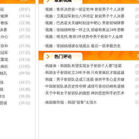
最新视频
夺冠
(20:07)
·
视频：鲁班决胜箭一箭定乾坤 射箭男子个人决赛
(2
获银牌
(18:34)
·
视频：卫冕冠军射出八环待定 射箭男子个人决赛
(2
谢教练
(12:38)
·
视频：巴杰诺夫关键时刻连中靶心 男射箭铜牌赛
(2
射决赛
(11:32)
·
视频：张娟娟终报一环之仇 箭破韩奥运24年垄断
(2
己分心
(07:54)
·
视频：维克托-鲁班1环优势夺男子射箭个人金牌
(1
运弥补
(21:26)
·
视频：张娟娟感谢在场观众 最后一箭承载历史
(1
届冠军
(17:35)
热门评论
尼重现
(14:14)
·
韩媒体：韩国队有望实现女子射箭个人赛7连霸
(1
级疯狂
(13:05)
·
韩国女子射箭屹立24年不倒 只有更疯狂才能超越
(2
钱孔
(09:56)
·
韩媒：男子射箭队达成三连霸 保持平常心是关键
(1
八强
(16:57)
·
中国射箭队谈历史性夺牌 成绩可喜但仍稍有遗憾
(1
晋级
(16:49)
·
关于中韩女子射箭队的随想 禅的思想和手的艺术
(1
胜出
(16:30)
·
南国都市报：韩国“箭客”太强大
(1
出晋级
(16:22)