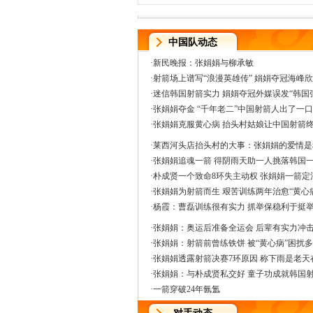
中国队动态
·
新民晚报：张娟娟与柳承敏
·
射箭场上谱写“浪漫英雄传” 娟娟夺冠海峰
·
迷信韩国射箭实力 娟娟夺冠外媒误发“韩国
·
张娟娟夺金 “千年老二”中国射箭人出了一
·
张娟娟克服黄心病 抬头村姑娘让中国射箭
·
莱西河头店抬头村的大事：张娟娟的爱情是
·
张娟娟追魂一箭 得阴雨天助一人挑落韩国
·
朴成贤一个致命8环失主动权 张娟娟一箭定
·
张娟娟为射箭而生 艰苦训练两年治愈“黄心
·
杨霞：曹磊训练很有实力 抓举保稳利于挺
·
张娟娟：奥运后准备全运会 后辈有实力冲
·
张娟娟：射箭前曾练铁饼 被“黄心病”困扰
·
张娟娟透露射箭决赛7环原因 称下雨是老天
·
张娟娟：与朴成贤私交好 童子功成就韩国
·
一箭穿破24年氤氲