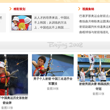
精彩策划
视频集锦
·
巴塞罗那奥运会射箭点
把
从人才的培养来说，中国比
·
教练曲月锋盼奥运圆满
箭
不上韩国；从训练的方法
·
射箭副裁判长传递奥运
上，中国也比不上韩国……
·
曲棍球场与射箭场巡礼
男子个人射箭 中国三名选手全
军覆没
射箭男团决赛 韩国战胜
套图16张
夺冠
套图11张
下中国奥运历史首枚射
箭金牌
套图11张