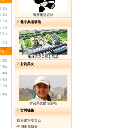
1:43)
1:42)
射箭奥运资格
1:23)
北京奥运场馆
0:13)
8:21)
8:22)
更多
>>
奥林匹克公园射箭场
6:26)
射箭美女
0:58)
9:48)
9:43)
9:19)
7:06)
射箭美女酷似汤唯
官网链接
·
国际射箭联合会
·
中国射箭协会