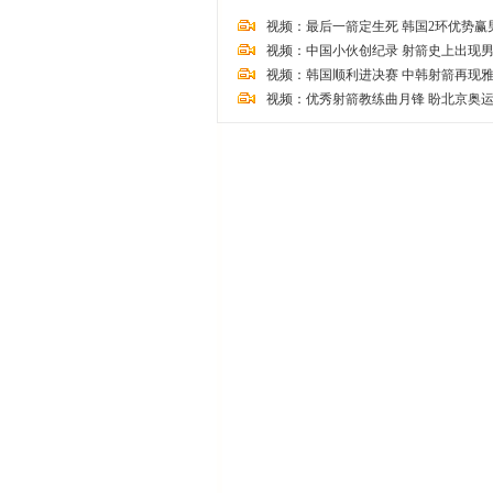
视频：最后一箭定生死 韩国2环优势赢
视频：中国小伙创纪录 射箭史上出现
视频：韩国顺利进决赛 中韩射箭再现
视频：优秀射箭教练曲月锋 盼北京奥