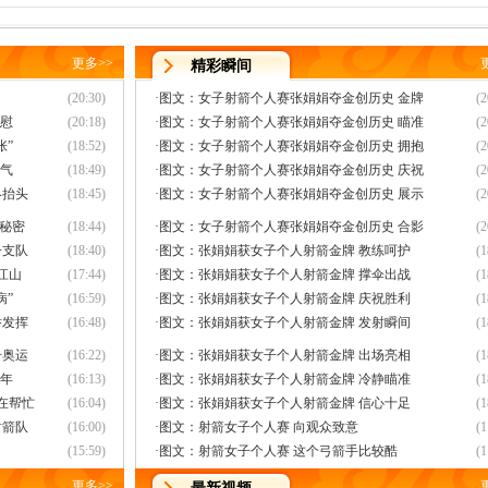
更多
>>
精彩瞬间
(20:30)
·
图文：女子射箭个人赛张娟娟夺金创历史 金牌
(2
欣慰
(20:18)
·
图文：女子射箭个人赛张娟娟夺金创历史 瞄准
(2
张”
(18:52)
·
图文：女子射箭个人赛张娟娟夺金创历史 拥抱
(2
口气
(18:49)
·
图文：女子射箭个人赛张娟娟夺金创历史 庆祝
(2
终抬头
(18:45)
·
图文：女子射箭个人赛张娟娟夺金创历史 展示
(2
秘密
(18:44)
·
图文：女子射箭个人赛张娟娟夺金创历史 合影
(2
一支队
(18:40)
·
图文：张娟娟获女子个人射箭金牌 教练呵护
(1
江山
(17:44)
·
图文：张娟娟获女子个人射箭金牌 撑伞出战
(1
病”
(16:59)
·
图文：张娟娟获女子个人射箭金牌 庆祝胜利
(1
举发挥
(16:48)
·
图文：张娟娟获女子个人射箭金牌 发射瞬间
(1
击奥运
(16:22)
·
图文：张娟娟获女子个人射箭金牌 出场亮相
(1
多年
(16:13)
·
图文：张娟娟获女子个人射箭金牌 冷静瞄准
(1
在帮忙
(16:04)
·
图文：张娟娟获女子个人射箭金牌 信心十足
(1
射箭队
(16:00)
·
图文：射箭女子个人赛 向观众致意
(1
(15:59)
·
图文：射箭女子个人赛 这个弓箭手比较酷
(1
更多
>>