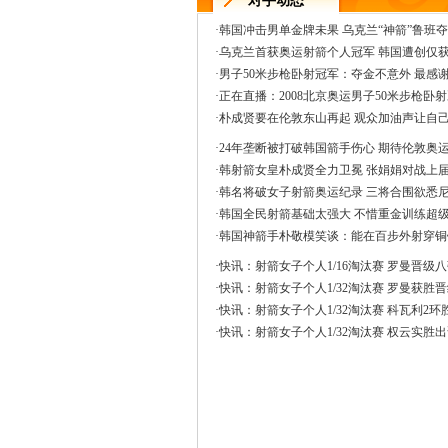
对手动态
·
韩国冲击男单金牌未果 乌克兰“神箭”鲁班
·
乌克兰首获奥运射箭个人冠军 韩国遭创仅
·
男子50米步枪卧射冠军：夺金不意外 最感
·
正在直播：2008北京奥运男子50米步枪卧
·
朴成贤要在伦敦东山再起 观众加油声让自
·
24年垄断被打破韩国箭手伤心 期待伦敦奥
·
韩射箭女皇朴成贤全力卫冕 张娟娟对战上
·
韩名将破女子射箭奥运纪录 三将合围欲悉
·
韩国全民射箭基础太强大 不惜重金训练超
·
韩国神箭手朴敬模笑谈：能在百步外射穿铜
·
快讯：射箭女子个人1/16淘汰赛 罗曼晋级
·
快讯：射箭女子个人1/32淘汰赛 罗曼获胜
·
快讯：射箭女子个人1/32淘汰赛 科瓦利2环
·
快讯：射箭女子个人1/32淘汰赛 权云实胜