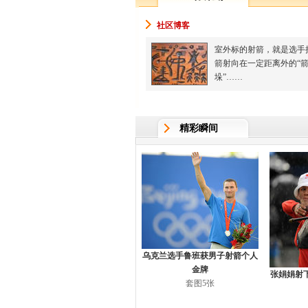
社区博客
室外标的射箭，就是选手
箭射向在一定距离外的“
垛”……
精彩瞬间
乌克兰选手鲁班获男子射箭个人
金牌
张娟娟射
套图5张