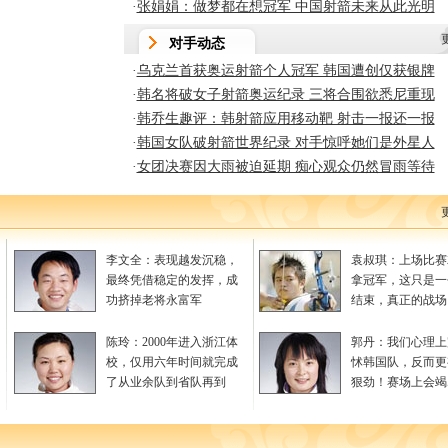
·
张娟娟：做梦都在想冠军 中国射箭未来从此光明
对手动态
·
乌克兰首获奥运射箭个人冠军 韩国遭创仅获银牌
·
韩名将破女子射箭奥运纪录 三将合围欲悉尼重现
·
韩乔生趣评：韩射箭应用移动靶 射击一报还一报
·
韩国女队破射箭世界纪录 对手惊呼她们是外星人
·
女团决赛因大雨被迫延期 痴心观众仍然冒雨等待
李文全：表现越发沉稳，
袁叔琪：上场比赛
最终凭借稳定的发挥，成
拿冠军，这只是一
功挤掉老将永富军
结束，真正的战场
陈玲：2000年进入浙江体
郭丹：我们心理上
校，仅用六年时间就完成
怵韩国队，反而更
了从业余队到省队再到
狠劲！赛场上会竭