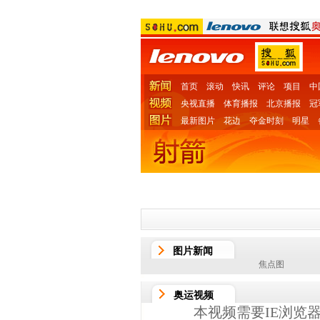
首页
滚动
快讯
评论
项目
中
央视直播
体育播报
北京播报
冠
最新图片
花边
夺金时刻
明星
图
图片新闻
焦点图
奥运视频
本视频需要IE浏览