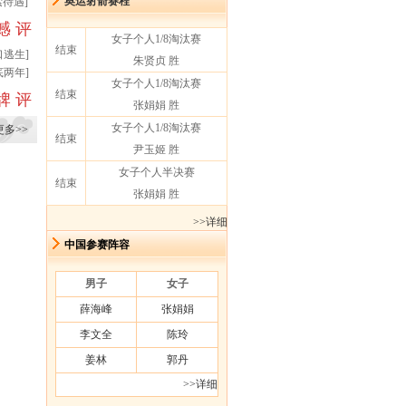
奥运射箭赛程
索待遇
]
憾
评
女子个人1/8淘汰赛
结束
口逃生
]
朱贤贞 胜
底两年
]
女子个人1/8淘汰赛
结束
牌
评
张娟娟 胜
女子个人1/8淘汰赛
更多>>
结束
尹玉姬 胜
女子个人半决赛
结束
张娟娟 胜
>>详细
中国参赛阵容
男子
女子
薛海峰
张娟娟
李文全
陈玲
姜林
郭丹
>>详细