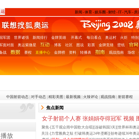
新闻
-
体育
-
娱乐圈
-
财经
-
IT
-
汽车
-
房
国军团
世界诸强
新闻排行
金牌英雄
开幕式
每日看点
奥运村
火炬
特别
军面对面
奥运紫微星
博客
社区
图说
彩票
金牌竞猜
壁纸
备战
赛程
直播中心
金牌榜
资料
转播表
观战指南
场馆
中国射箭动态
|
对手动态
|
精彩美图
|
最新视频
|
火辣评论
|
观战指南
|
射箭赛程
焦点新闻
女子射箭个人赛 张娟娟夺得冠军
视频
聚焦-[
五千观众雨中国歌大合唱
][
连破韩国3关
][
世界杯和奥
关注-[
力雪雅典之耻 打破韩奥运24年垄断
][
创奇迹续36年奥
器播放