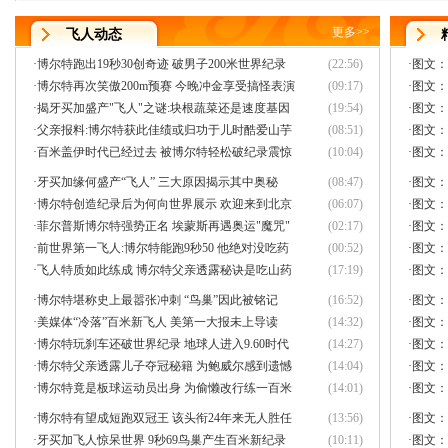
更多
>>
飞人动态
·
博尔特跑出19秒30创奇迹 破男子200米世界纪录
(22:56)
·
图文：
·
博尔特再次笑傲200m预赛 今晚冲金享受搞怪表演
(09:17)
·
图文：
·
揭牙买加盛产"飞人"之谜:块根蔬菜还是速度基因
(19:54)
·
图文：
·
父亲报料:博尔特获此佳绩或归功于儿时酷爱山芋
(08:51)
·
图文：
·
百米盖伊时代已经过去 被博尔特轻松破纪录震惊
(10:04)
·
图文：
·
牙买加缘何盛产“飞人” 三大原因揭示其中奥秘
(08:47)
·
图文：
·
博尔特创造纪录后为何向世界展示 欢迎来到北京
(06:07)
·
图文：
·
菲尔普斯博尔特强势正名 埃蒙斯再遇奥运"魔咒"
(02:17)
·
图文：
·
前世界第一飞人:博尔特能跑9秒50 他绝对没吃药
(00:52)
·
图文：
·
飞人特质如此练成 博尔特父亲透露秘诀是吃山药
(17:19)
·
图文：
·
博尔特堪称史上最嚣张冲刺 “鸟巢”因此被铭记
(16:52)
·
图文：
·
美媒体“冷落”百米新飞人 美第一大报未上导读
(14:32)
·
图文：
·
博尔特玩刹车还破世界纪录 地球人进入9.60时代
(14:27)
·
图文：
·
博尔特父亲透露儿子夺冠秘籍 为鲍威尔感到遗憾
(14:04)
·
图文：
·
博尔特竟是板球运动员出身 为偷懒改行练一百米
(14:01)
·
图文：
·
博尔特有望成短跑双冠王 该头衔24年来无人胜任
(13:56)
·
图文：
·
牙买加飞人惊呆世界 9秒69鸟巢产生百米新纪录
(10:11)
·
图文：