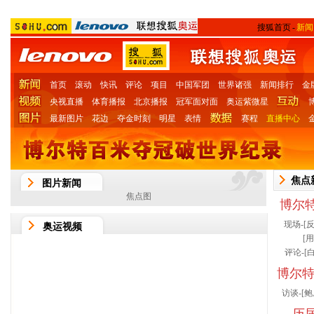
搜狐首页
-
新闻
首页
滚动
快讯
评论
项目
中国军团
世界诸强
新闻排行
金
央视直播
体育播报
北京播报
冠军面对面
奥运紫微星
最新图片
花边
夺金时刻
明星
表情
赛程
直播中心
焦点
图片新闻
焦点图
博尔特
现场-[
反
奥运视频
[
用
评论-[
白
博尔特
访谈-[
鲍