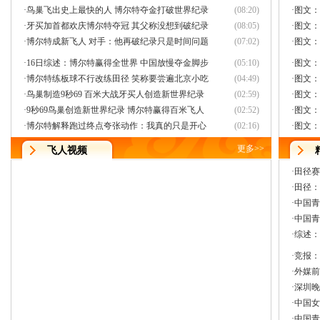
·
鸟巢飞出史上最快的人 博尔特夺金打破世界纪录
(08:20)
·
图文：
·
牙买加首都欢庆博尔特夺冠 其父称没想到破纪录
(08:05)
·
图文：
·
博尔特成新飞人 对手：他再破纪录只是时间问题
(07:02)
·
图文：
·
16日综述：博尔特赢得全世界 中国放慢夺金脚步
(05:10)
·
图文：
·
博尔特练板球不行改练田径 笑称要尝遍北京小吃
(04:49)
·
图文：
·
鸟巢制造9秒69 百米大战牙买人创造新世界纪录
(02:59)
·
图文：
·
9秒69鸟巢创造新世界纪录 博尔特赢得百米飞人
(02:52)
·
图文：
·
博尔特解释跑过终点夸张动作：我真的只是开心
(02:16)
·
图文：
更多
>>
飞人视频
·
田径赛
·
田径：
·
中国青
·
中国青
·
综述：
·
竞报：
·
外媒前
·
深圳晚
·
中国女
·
中国青