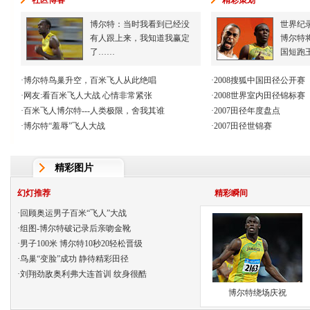
社区博客
精彩策划
博尔特：当时我看到已经没
世界纪
有人跟上来，我知道我赢定
博尔特
了……
国短跑
·
博尔特鸟巢升空，百米飞人从此绝唱
·
2008搜狐中国田径公开赛
·
网友:看百米飞人大战 心情非常紧张
·
2008世界室内田径锦标赛
·
百米飞人博尔特---人类极限，舍我其谁
·
2007田径年度盘点
·
博尔特“羞辱”飞人大战
·
2007田径世锦赛
精彩图片
幻灯推荐
精彩瞬间
·
回顾奥运男子百米“飞人”大战
·
组图-博尔特破记录后亲吻金靴
·
男子100米 博尔特10秒20轻松晋级
·
鸟巢“变脸”成功 静待精彩田径
·
刘翔劲敌奥利弗大连首训 纹身很酷
博尔特绕场庆祝