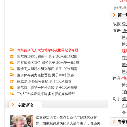
历
[
组图-
第一
战报-
9
直击-
博
博
博
鸟巢百米飞人大战博尔特破世界纪录夺冠
现
博尔特10秒15跑第一 男子100米第1轮2组
夺
牙买加排名首位 田径男子100米第一轮1组
博
眼镜飞人胡凯小组列第四 男子100米预赛
博
盖伊保存实力轻松晋级 男子100米预赛
声音-
博
鲍威尔10.15轻松晋级 男子100米预赛
博
博尔特小组第一轻松晋级 男子100米预赛
“
“飞人”大战即将打响 多方赛前媒体暗战
对手-
鲍
专家评论
百
夺
路透资深记者：焦点头条也可能玷污体育
专家
界，如果跑得最快的男人是个骗子，谁还关