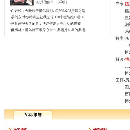
心其他的？…[
详细
]
专家-
路
体
·
白岩松：今晚属于博尔特1人 9秒69成08点睛之笔
·
易剑东:博尔特奇迹让我坚信 110米栏能跑12秒80
白
·
体育画报著名记者：博尔特是人类运动的奇迹
阚
·
阚福林：博尔特百米身心合一 奥运是世界的奥运
易
数字-
7
一
博
解读-
博
1
博
回顾-
历
图
历
博
互动/策划