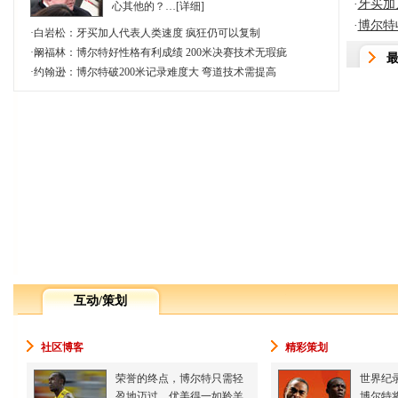
·
牙买加
心其他的？…[
详细
]
·
博尔特
·
白岩松：牙买加人代表人类速度 疯狂仍可以复制
·
阚福林：博尔特好性格有利成绩 200米决赛技术无瑕疵
·
约翰逊：博尔特破200米记录难度大 弯道技术需提高
互动/策划
社区博客
精彩策划
荣誉的终点，博尔特只需轻
世界纪
盈地迈过，优美得一如羚羊
博尔特