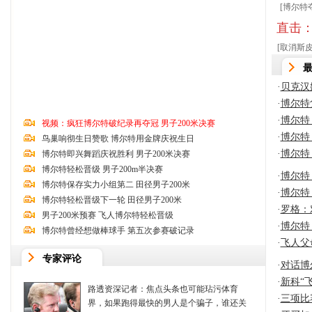
[
博尔特
直击：
[
取消斯皮
·
贝克汉
·
博尔特
·
博尔特
视频：疯狂博尔特破纪录再夺冠 男子200米决赛
·
博尔特
鸟巢响彻生日赞歌 博尔特用金牌庆祝生日
·
博尔特
博尔特即兴舞蹈庆祝胜利 男子200米决赛
博尔特轻松晋级 男子200m半决赛
·
博尔特
博尔特保存实力小组第二 田径男子200米
·
博尔特
博尔特轻松晋级下一轮 田径男子200米
·
罗格：
男子200米预赛 飞人博尔特轻松晋级
·
博尔特
博尔特曾经想做棒球手 第五次参赛破记录
·
飞人父
专家评论
·
对话博
·
新科“
路透资深记者：焦点头条也可能玷污体育
·
三项比
界，如果跑得最快的男人是个骗子，谁还关