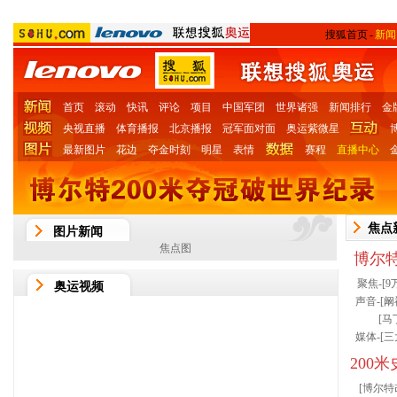
搜狐首页
-
新闻
首页
滚动
快讯
评论
项目
中国军团
世界诸强
新闻排行
金
央视直播
体育播报
北京播报
冠军面对面
奥运紫微星
最新图片
花边
夺金时刻
明星
表情
赛程
直播中心
焦点
图片新闻
焦点图
博尔特
聚焦-[
9
奥运视频
声音-[
阚
[
马
媒体-[
三
200
[
博尔特