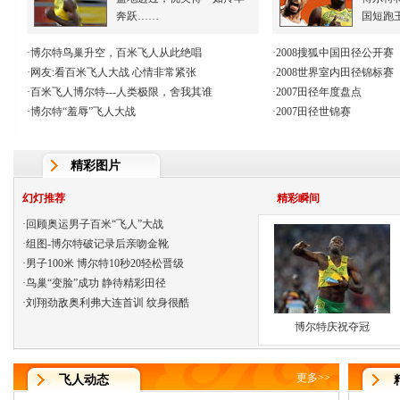
奔跃……
国短跑
·
博尔特鸟巢升空，百米飞人从此绝唱
·
2008搜狐中国田径公开赛
·
网友:看百米飞人大战 心情非常紧张
·
2008世界室内田径锦标赛
·
百米飞人博尔特---人类极限，舍我其谁
·
2007田径年度盘点
·
博尔特“羞辱”飞人大战
·
2007田径世锦赛
精彩图片
幻灯推荐
精彩瞬间
·
回顾奥运男子百米“飞人”大战
·
组图-博尔特破记录后亲吻金靴
·
男子100米 博尔特10秒20轻松晋级
·
鸟巢“变脸”成功 静待精彩田径
·
刘翔劲敌奥利弗大连首训 纹身很酷
博尔特庆祝夺冠
更多
>>
飞人动态