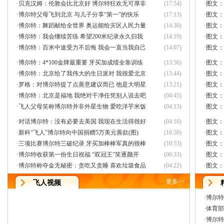
·
贝克汉姆：伦敦会比北京好 博尔特狂欢无可厚非
(17:54)
·
图文：
·
博尔特父母飞到北京 与儿子分享“第一”的快乐
(17:13)
·
图文：
·
博尔特：舞蹈献给全世界 奥运能给灾区人民力量
(14:30)
·
图文：
·
博尔特：我会继续苦练 希望200米纪录永久归我
(14:19)
·
图文：
·
博尔特：百米中途受力不后悔 我会一直当我自己
(14:07)
·
图文：
·
博尔特：4*100金牌最重要 牙买加成绩全靠训练
(13:56)
·
图文：
·
博尔特：北京给了我伟大的生日派对 我很爱北京
(13:44)
·
图文：
·
罗格：对博尔特提了点善意建议而已 他是大明星
(13:21)
·
图文：
·
博尔特：北京是福地 我绝对干净任凭别人说去吧
(04:45)
·
图文：
·
飞人父母笑称博尔特并非外星生物 爱吃洋芋米饭
(04:13)
·
图文：
·
对话博尔特：没有必要去美国 我现在生活得很好
(04:10)
·
图文：
·
新科“飞人”博尔特向中国捐赠5万美元善款(图)
(16:50)
·
图文：
·
三项比赛博尔特三破纪录 牙买加棒棒军真的很棒
(10:53)
·
图文：
·
博尔特收获第一份生日祝福 “双冠王”笑逐颜开
(06:33)
·
图文：
·
博尔特称夺金无秘密：贪吃又贪睡 喜欢垃圾食品
(04:22)
·
图文：
更多
>>
飞人视频
·
博尔特
·
体育部
·
博尔特