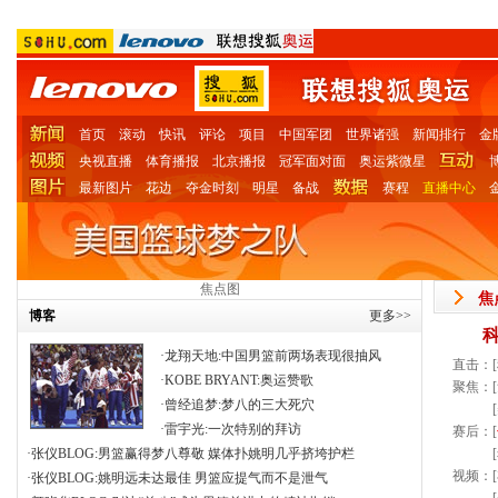
首页
滚动
快讯
评论
项目
中国军团
世界诸强
新闻排行
金
央视直播
体育播报
北京播报
冠军面对面
奥运紫微星
最新图片
花边
夺金时刻
明星
备战
赛程
直播中心
图
焦点图
焦
博客
更多>>
科
·
龙翔天地
:
中国男篮前两场表现很抽风
直击：[
·
KOBE BRYANT
:
奥运赞歌
聚焦：[
·
曾经追梦
:
梦八的三大死穴
[
·
雷宇光
:
一次特别的拜访
赛后：[
·
张仪BLOG
:
男篮赢得梦八尊敬 媒体扑姚明几乎挤垮护栏
[
视频：[
·
张仪BLOG
:
姚明远未达最佳 男篮应提气而不是泄气