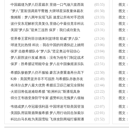
·
中国裁缝为梦八巨星裁衣 里德一口气做六套西装
(05:55)
·
图文：
·
"梦八"置装强调肩平臀翘 大牌球星深夜量体裁衣
(01:50)
·
图文：
·
詹姆斯：梦八两年实现飞跃 速度让所有对手恐惧
(23:33)
·
图文：
·
波什安东尼解析完美复仇 里德心中最佳竟非科比
(23:32)
·
图文：
·
美国“梦八队”迎来三连胜 保罗：我们成功复仇
(23:31)
·
图文：
·
世界拳王霍利菲尔德来到篮球馆 助威“梦八队”
(23:24)
·
图文：
·
球迷无比热情 科比：我在中国的待遇快赶上姚明
(23:06)
·
图文：
·
保罗:击败希腊队令“梦八队”坚定奥运夺冠信心
(23:04)
·
图文：
·
梦八获胜波什发威 教练：没有为他专门制定战术
(23:03)
·
图文：
·
保罗：胜希腊证明能夺金 梦八在中国像摇滚乐队
(22:51)
·
图文：
·
希腊队惨败梦八仍不服输 豪言决赛重逢再分高下
(22:50)
·
图文：
·
K帅：美国男篮并非不可战胜 与希腊队亦敌亦友
(22:49)
·
图文：
·
布泽尔点梦八最大优势 希腊后卫叹已被完全限制
(22:44)
·
图文：
·
火箭旧将低迷难助希腊 “欧洲科比”斯潘现真身
(22:22)
·
图文：
·
得分王韦德变身防守专家 盛赞科比无愧梦八领袖
(22:17)
·
图文：
·
韦德成梦八夺冠最强利器 中国球迷可助美国登顶
(22:07)
·
图文：
·
美国队用宙斯盾降服希腊 梦八用行动回击加索尔
(22:01)
·
图文：
·
科比白马长枪为美国雪耻 飞侠攻防两端打爆斯潘
(21:52)
·
图文：