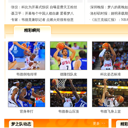
·
张仪：科比为开幕式惊叹 自曝是费天王粉丝
·
深圳晚报：梦八的夜晚如
·
聂卫平：开幕每个中国人都自豪 爱看梦八
·
洛杉矶时报：姚明承载期
·
专家：韦德竟兼职记者 点燃火炬很有创意
·
《法兰克福汇报》：NB
精彩瞬间
韦德倒地传球
德隆找队友
科比姿态标准
背身单打
韦德泰山压顶
韦德飞身上篮
更多
>>
梦之队动态
精