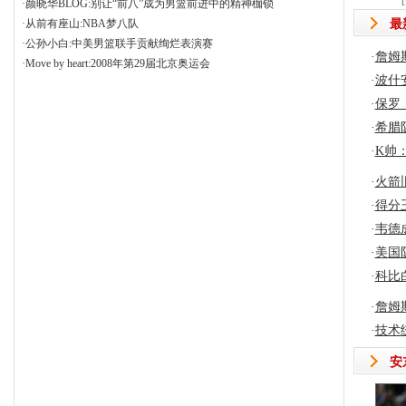
[
·
颜晓华BLOG
:
别让“前八”成为男篮前进中的精神枷锁
·
从前有座山
:
NBA梦八队
最
·
公孙小白
:
中美男篮联手贡献绚烂表演赛
·
詹姆
·
Move by heart
:
2008年第29届北京奥运会
·
波什
·
保罗
·
希腊
·
K帅
·
火箭
·
得分
·
韦德
·
美国
·
科比
·
詹姆
·
技术
安