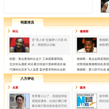
明星球员
科比
詹姆斯
意“美人鱼”征服梦八天皇 科
詹姆斯
比：我很想认识她
称陈燮
·
组图：奥运赛场科比走穴 工体观看塞阿战
·
詹姆斯：奥运金牌是我的
·
北京街头遇星 科比看沙排波什普林斯游长城
·
对阵弱旅詹姆斯轻松表现
·
巧遇科比百米飞人追星 盖伊要求和科比合影
·
詹姆斯：梦八防守出色 
八方评论
名家
媒体
世界要小心了，美国篮球低
新华网
眉颔首谦恭，比他们嚼口香
程比结
糖去银行取存款的姿态可怕