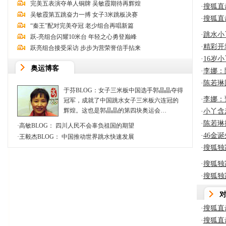
完美五表演夺单人铜牌 吴敏霞期待再辉煌
·
搜狐直
吴敏霞第五跳奋力一搏 女子3米跳板决赛
·
搜狐直
“秦王”配对完美夺冠 老少组合再唱新篇
·
跳水小
跃-亮组合闪耀10米台 年轻之心勇登巅峰
·
精彩开
跃亮组合接受采访 步步为营荣誉信手拈来
·
16岁
奥运博客
·
李娜：
·
陈若琳
于芬BLOG：女子三米板中国选手郭晶晶夺得
·
李娜：
冠军，成就了中国跳水女子三米板六连冠的
辉煌。这也是郭晶晶的第四块奥运会…
·
小丫含
·
陈若琳
·
高敏BLOG：
四川人民不会辜负祖国的期望
·
46金
·
王毅杰BLOG：
中国推动世界跳水快速发展
·
搜狐独
·
搜狐独
·
搜狐独
·
搜狐直
·
搜狐直