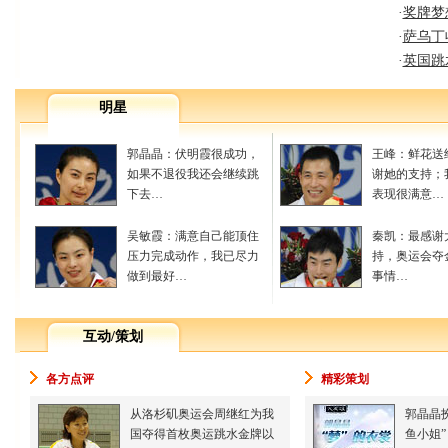
·
奖牌梦
·
萨乌丁
·
英国跳
明星
郭晶晶：伏明霞很成功，
王峰：鲜花送
如果不退役我还会继续跳
谢她的支持；
下去…
表现很满意…
吴敏霞：满意自己能顶住
秦凯：最感谢
压力完成动作，我已尽力
持，奥运会夺
做到最好…
事情…
互动/策划
各方点评
精彩策划
从洛杉矶奥运会周继红为我
郭晶晶
国夺得首枚奥运跳水金牌以
鱼小姐