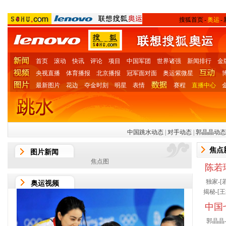
搜狐首页
-
奥运
-
首页
滚动
快讯
评论
项目
中国军团
世界诸强
新闻排行
金
央视直播
体育播报
北京播报
冠军面对面
奥运紫微星
最新图片
花边
夺金时刻
明星
表情
赛程
直播中心
图
中国跳水动态
|
对手动态
|
郭晶晶动态
焦点
图片新闻
焦点图
陈若
独家-[
奥运视频
揭秘-[
王
中国
郭晶晶-