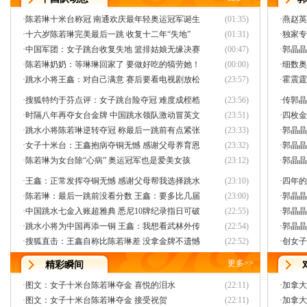
·
陈若琳十米台称冠 南通欢庆最年轻奥运冠军诞生
(01:35)
·
燕赵英
·
十六岁陈若琳完美最后一跳 收复十二年“失地”
(01:31)
·
独家专
·
中国军团：女子跳台收复失地 篮排姑娘无缘决赛
(00:47)
·
郭晶晶
·
陈若琳奶奶：等琳琳回家了 要做好吃的犒劳她！
(00:00)
·
细数奥
·
跳水小将王鑫：对自己满意 赛后要看电视剧放松
(23:57)
·
霍震霆
·
搜狐特约于芬点评：女子跳台险夺冠 难度成桎梏
(23:56)
·
传郭晶
·
时隔八年再夺女台金牌 中国跳水领队激动冒英文
(23:51)
·
四枚金
·
跳水小将陈若琳逆转夺冠 称最后一跳前有点紧张
(23:33)
·
郭晶晶
·
女子十米台：王鑫抱病夺铜无憾 感谢父母养育恩
(23:32)
·
郭晶晶
·
陈若琳为女台除“心病” 奥运冠军也是爱美女孩
(23:12)
·
郭晶晶
·
王鑫：正常发挥夺铜无憾 感谢父母帮我选择跳水
(23:10)
·
四年的
·
陈若琳：最后一跳前没看分数 王鑫：要多比几届
(23:00)
·
郭晶晶
·
中国跳水七金入账超雅典 悉尼10牌纪录指日可破
(22:55)
·
郭晶晶
·
跳水小将为中国再添一铜 王鑫：我想看武林外传
(22:54)
·
郭晶晶
·
搜狐直击：王鑫自称比陈若琳差 没拿金牌不遗憾
(22:52)
·
创女子
更多
>>
精彩瞬间
·
图文：女子十米台陈若琳夺金 喜悦的泪水
(22:11)
·
加拿大
·
图文：女子十米台陈若琳夺金 接受祝贺
(22:11)
·
加拿大