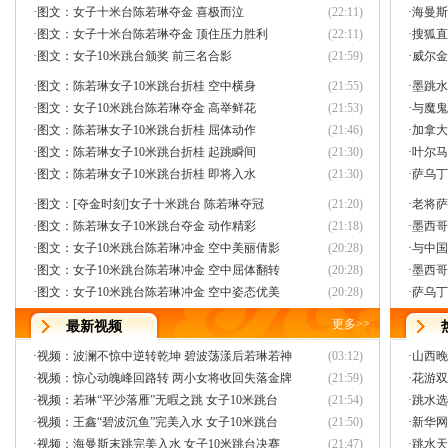
·
图文：女子十米台陈若琳夺金 喜极而泣
(22:11)
·
海曼斯
·
图文：女子十米台陈若琳夺金 顶住压力胜利
(22:11)
·
搜狐直
·
图文：女子10米跳台颁奖 前三名合影
(21:59)
·
威尔金
·
图文：陈若琳女子10米跳台折桂 空中横身
(21:55)
·
墨跳水
·
图文：女子10米跳台陈若琳夺金 高举鲜花
(21:53)
·
与魔鬼
·
图文：陈若琳女子10米跳台折桂 屈体动作
(21:46)
·
加拿大
·
图文：陈若琳女子10米跳台折桂 起跳瞬间
(21:30)
·
叶尔马
·
图文：陈若琳女子10米跳台折桂 即将入水
(21:30)
·
萨乌丁
·
图文：[夺金时刻]女子十米跳台 陈若琳夺冠
(21:20)
·
老将萨
·
图文：陈若琳女子10米跳台夺金 动作精彩
(21:18)
·
墨西哥
·
图文：女子10米跳台陈若琳冲金 空中美丽倩影
(20:28)
·
与中国
·
图文：女子10米跳台陈若琳冲金 空中屈体翻转
(20:28)
·
墨西哥
·
图文：女子10米跳台陈若琳冲金 空中姿态优美
(20:28)
·
萨乌丁
更多
>>
最新视频
·
视频：波澜不惊中逆转乾坤 碧波荡漾后若琳若神
(03:12)
·
山西晚
·
视频：惊心动魄峰回路转 两小女将收回失落金牌
(21:59)
·
花游双
·
视频：若琳“平沙落雁”无暇之跳 女子10米跳台
(21:54)
·
跳水选
·
视频：王鑫“碧波沉鱼”完美入水 女子10米跳台
(21:50)
·
新华网
·
视频：海曼斯末跳完美入水 女子10米跳台决赛
(21:47)
·
跳水天