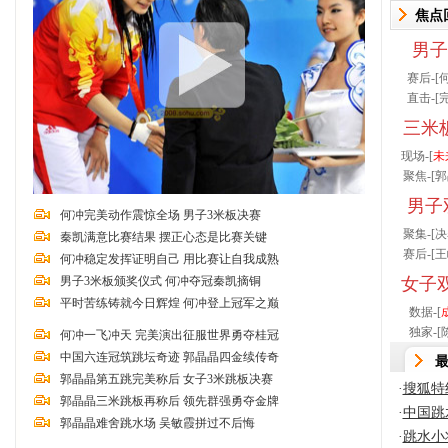
焦点
男子
赛后-[
直击-[
三米
现场-[
未
聚焦-[
郭
男子
何冲完美动作震惊全场 男子3米板决赛
聚集-[
决
秦凯满意比赛结果 摆正心态是比赛关键
赛后-[
王
何冲稳定发挥证明自己 用比赛让自我成熟
男子3米板颁奖仪式 何冲夺冠秦凯摘铜
女子
平时苦练铸就今日辉煌 何冲登上冠军之巅
数据-[
独家-[
何冲一飞冲天 完美演出征服世界勇夺桂冠
中国六连冠筑跳坛奇迹 郭晶晶四金续传奇
郭晶晶第五跳完美称后 女子3米跳板决赛
·
搜狐特
郭晶晶三米跳板再称后 领先群强勇夺金牌
·
中国跳
郭晶晶难舍跳水场 吴敏霞拼过不后悔
·
跳水小