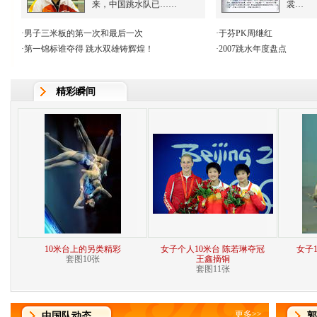
来，中国跳水队已……
裳…
·
男子三米板的第一次和最后一次
·
于芬PK周继红
·
第一锦标谁夺得 跳水双雄铸辉煌！
·
2007跳水年度盘点
精彩瞬间
10米台上的另类精彩
女子个人10米台 陈若琳夺冠
女子
套图10张
王鑫摘铜
套图11张
更多
>>
中国队动态
郭