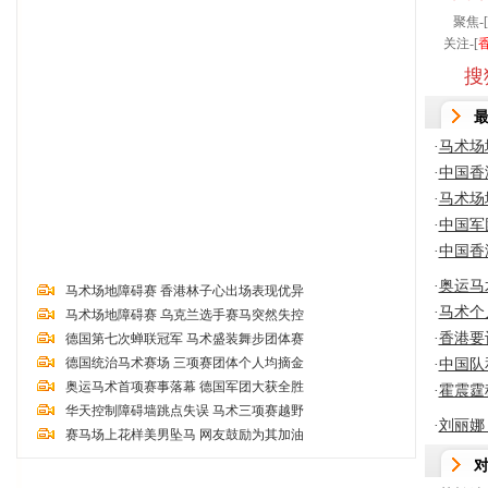
聚焦-[
关注-[
搜
·
马术场
·
中国香
·
马术场
·
中国军
·
中国香
·
奥运马
马术场地障碍赛 香港林子心出场表现优异
·
马术个
马术场地障碍赛 乌克兰选手赛马突然失控
·
香港要
德国第七次蝉联冠军 马术盛装舞步团体赛
德国统治马术赛场 三项赛团体个人均摘金
·
中国队
奥运马术首项赛事落幕 德国军团大获全胜
·
霍震霆
华天控制障碍墙跳点失误 马术三项赛越野
·
刘丽娜
赛马场上花样美男坠马 网友鼓励为其加油