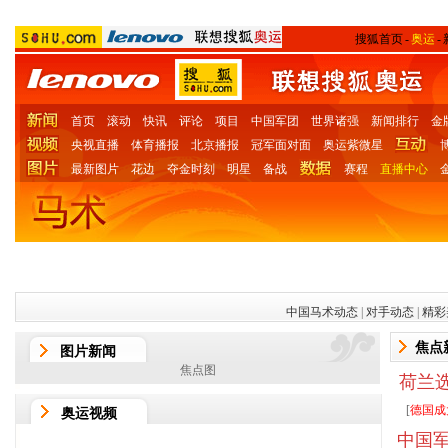
搜狐首页
-
奥运
-
首页
滚动
快讯
评论
项目
中国军团
世界诸强
新闻排行
金
央视直播
体育播报
北京播报
冠军面对面
奥运紫微星
最新图片
花边
夺金时刻
明星
备战
赛程
直播中心
图
中国马术动态
|
对手动态
|
精彩
焦点
图片新闻
焦点图
荷兰
[
德国成
奥运视频
中国