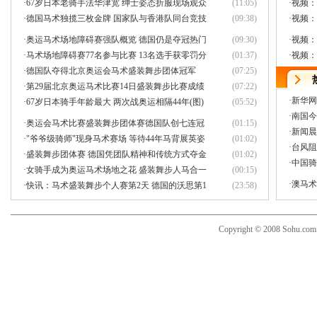
·
67岁日本老骑手法华津宽 绅士姿态折服现场观众
(11:05)
·
视频：
·
德国马术独揽三枚金牌 国家队与香港队同台竞技
(09:38)
·
视频：
·
奥运马术场地障碍赛强队概览 德国仍是夺冠热门
(09:30)
·
视频：
·
马术场地障碍赛77名参与比赛 13名选手获零罚分
(01:37)
·
视频：
·
德国队夺得北京奥运会马术盛装舞步团体冠军
(07:25)
·
第29届北京奥运马术比赛14日盛装舞步比赛成绩
(07:22)
·
新华网
·
67岁日本骑手年龄最大 两次战奥运相隔44年(图)
(05:52)
·
南国今
·
奥运会马术比赛盛装舞步团体赛德国队创七连冠
(01:15)
·
新闻晨
·
"爷爷级骑师"现身马术赛场 等待44年马背展英姿
(01:02)
·
台风阻
·
盛装舞步团体赛 德国凭团队精神和传统方式夺金
(01:02)
·
中国骑
·
女骑手成为奥运马术场地之花 盛装舞步人马合一
(00:15)
·
澳马术
·
快讯：马术盛装舞步个人赛第2天 德国的沃思第1
(23:58)
Copyright © 2008 Sohu.co