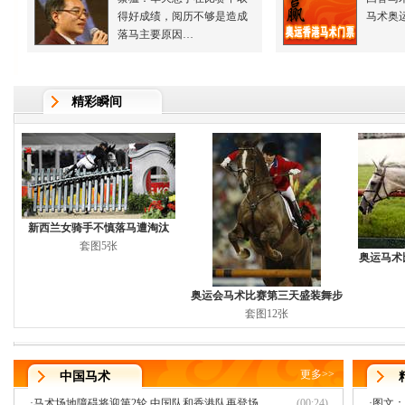
得好成绩，阅历不够是造成
马术奥
落马主要原因…
精彩瞬间
新西兰女骑手不慎落马遭淘汰
套图5张
奥运马术
奥运会马术比赛第三天盛装舞步
套图12张
更多
>>
中国马术
·
马术场地障碍将迎第2轮 中国队和香港队再登场
(00:24)
·
图文：