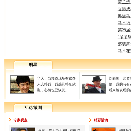
·
荷兰选
·
香港成
·
奥运马
·
马术场
·
第29
·
"爷爷
·
盛装舞
·
马术花
明星
华天：当知道现场有很多
刘丽娜：比赛
人支持我，我感到特别欣
候，我的马有
慰，心情也已恢复。
后来她表现的
互动/策划
专家视点
精彩活动
蔡猛：华天急于在比赛中取
回答马