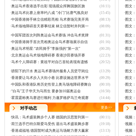
·
奥运马术香港选手出彩 现场观众挥舞国旗区旗
(16:11)
·
图文：
·
奥运马术比赛上座率约八成 "冷门"比赛气氛良好
(15:45)
·
图文：
·
中国香港骑手林立信精彩亮相 马术赛场完美开局
(08:13)
·
图文：
·
马术场地障碍首天赛事结束 林立信暂时并列第一
(08:09)
·
图文：
·
中国军团首次列阵奥运会马术赛场 冲击马术奖牌
(01:31)
·
图文：
·
中国香港骑手首次亮相奥运会马术赛场展示自信
(01:16)
·
图文：
·
奥运马术明星:“农民骑手”李振强的“第一次”
(00:28)
·
图文：
·
北京奥运会马术场地障碍赛 香港沙田赛场开赛
(22:23)
·
图文：
·
马术个人障碍赛：黄祖平对自己首轮表现有遗憾
(20:52)
·
图文：
·
骄阳下的汗水 奥运马术赛场外服务人员坚守岗位
(13:29)
·
图文：
·
香港要让马术步入大街小巷 比赛设施达世界水平
(09:29)
·
图文：
·
中国队和香港队将历史性登上奥马场地障碍赛舞台
(00:10)
·
图文：
·
“白马”王子华天为马而生 要参加10届奥运会
(16:50)
·
图文：
·
霍震霆称奥马赛进行顺利 力邀罗格萨马兰奇观赛
(14:44)
·
图文：
更多
>>
对手动态
·
快讯：马术盛装舞步个人赛 德国的沃思暂列第一
(00:11)
·
视频：
·
荷兰选手巴特尔斯爱马受伤 退出马术盛装舞步赛
(19:18)
·
视频：
·
香港成福地 德国暂时成为奥运马场耐力赛大赢家
(13:13)
·
视频：