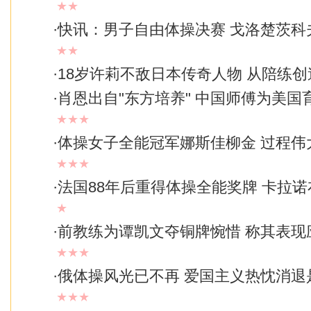
★★
·
快讯：男子自由体操决赛 戈洛楚茨科夫1
★★
·
18岁许莉不敌日本传奇人物 从陪练创
·
肖恩出自"东方培养" 中国师傅为美国育
★★★
·
体操女子全能冠军娜斯佳柳金 过程伟
★★★
·
法国88年后重得体操全能奖牌 卡拉
★
·
前教练为谭凯文夺铜牌惋惜 称其表现
★★★
·
俄体操风光已不再 爱国主义热忱消退
★★★