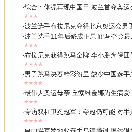
·
综合：体操再现中国日 波兰首夺奥运
★★★
·
波兰选手布拉尼克夺得北京奥运会男
·
波兰选手11年后修成正果 跳马夺金
★★★
·
布拉尼克获得跳马金牌 李小鹏为保团
★★★★
·
男子跳马决赛精彩纷呈 缺少中国选手
★★★★
·
最伟大奥运母亲 丘索维金娜为生病爱
★★★
·
专访双杠卫冕冠军：夺冠仍可能 对手
★★★★
·
自由操克罗地亚选手乌德摘银 奥运银