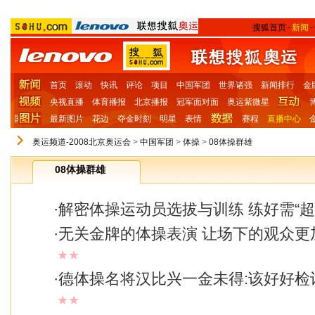
搜狐首页
-
新闻
-
首页
滚动
快讯
评论
项目
中国军团
世界诸强
新闻排行
金
央视直播
体育播报
北京播报
冠军面对面
奥运紫微星
国
最新图片
花边
夺金时刻
明星
表情
赛程
直播中心
奥运频道-2008北京奥运会
>
中国军团
>
体操
>
08体操群雄
08体操群雄
·
解密体操运动员选拔与训练 练好需“超
·
无关金牌的体操表演 让场下的观众更
★★
·
德体操名将汉比兴一金未得:该好好检
★★