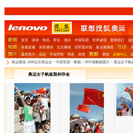
首页
滚动
快讯
评论
项目
中国军团
世界诸强
新闻排行
金
央视直播
体育播报
北京播报
冠军面对面
奥运紫微星
最新图片
花边
夺金时刻
明星
表情
赛程
直播中心
奥运频道-2008北京奥运会
>
中国军团
>
帆船
>
08中国帆船图片
>
奥运女子帆
奥运女子帆板殷剑夺金