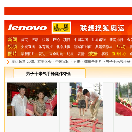
首页
滚动
快讯
评论
项目
中国军团
世界诸强
新闻排行
金
央视直播
体育播报
北京播报
冠军面对面
奥运紫微星
最新图片
花边
夺金时刻
明星
表情
赛程
直播中心
奥运频道-2008北京奥运会
>
中国军团
>
射击
>
08射击图片
>
男子十米气手枪
男子十米气手枪庞伟夺金