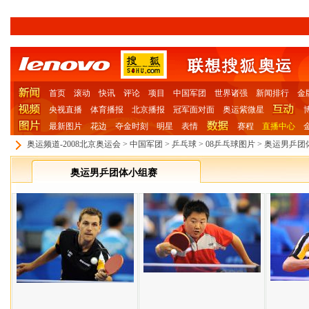
首页
滚动
快讯
评论
项目
中国军团
世界诸强
新闻排行
金
央视直播
体育播报
北京播报
冠军面对面
奥运紫微星
最新图片
花边
夺金时刻
明星
表情
赛程
直播中心
奥运频道-2008北京奥运会
>
中国军团
>
乒乓球
>
08乒乓球图片
>
奥运男乒团
奥运男乒团体小组赛