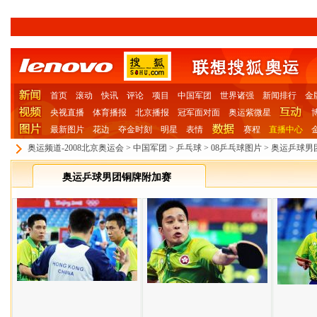
首页
滚动
快讯
评论
项目
中国军团
世界诸强
新闻排行
金
央视直播
体育播报
北京播报
冠军面对面
奥运紫微星
最新图片
花边
夺金时刻
明星
表情
赛程
直播中心
奥运频道-2008北京奥运会
>
中国军团
>
乒乓球
>
08乒乓球图片
>
奥运乒球男
奥运乒球男团铜牌附加赛