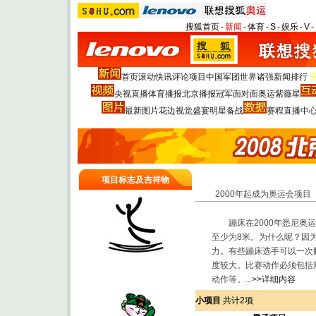
搜狐首页
-
新闻
-
体育
-
S
-
娱乐
-
V
-
首页
滚动
快讯
评论
项目
中国军团
世界诸强
新闻排行
央视直播
体育播报
北京播报
冠军面对面
奥运紫薇星
最新图片
花边
视觉盛宴
明星
备战
赛程
直播中
项目标志及吉祥物
2000年起成为奥运会项目
蹦床在2000年悉尼奥运
至少为8米。为什么呢？因
力。有些蹦床选手可以一次
度较大。比赛动作必须包括
动作等。...
>>详细内容
小项目
共计2项