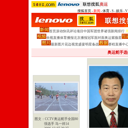
搜狐首页
-
新闻
-
体育
-
S
-
娱乐
-
V
首页
滚动
快讯
评论
项目
中国军团
世界诸强
新闻排行
央视直播
体育播报
北京播报
冠军面对面
奥运紫薇星
最新图片
花边
视觉盛宴
明星
备战
赛程
直播中
奥运舵手选
图文：CCTV奥运舵手全国80
强选手 马一祥14