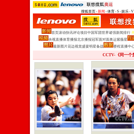
搜狐首页
-
新闻
-
体育
-
S
-
娱乐
-
V
首页
滚动
快讯
评论
项目
中国军团
世界诸强
新闻排行
央视直播
体育播报
北京播报
冠军面对面
奥运紫薇星
最新图片
花边
视觉盛宴
明星
备战
赛程
直播中
CCTV-《同一