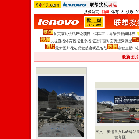
搜狐首页
-
新闻
-
体育
-
S
-
娱乐
-
V
首页
滚动
快讯
评论
项目
中国军团
世界诸强
新闻排行
央视直播
体育播报
北京播报
冠军面对面
奥运紫薇星
最新图片
花边
视觉盛宴
明星
备战
赛程
直播中
最新图片
图文：奥运圣火珠峰驿站 
警务区