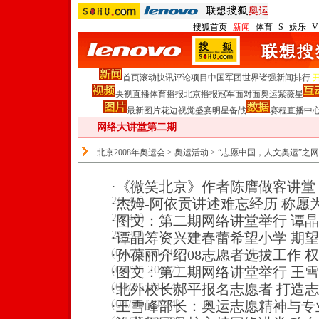
搜狐首页
-
新闻
-
体育
-
S
-
娱乐
-
V
首页
滚动
快讯
评论
项目
中国军团
世界诸强
新闻排行
央视直播
体育播报
北京播报
冠军面对面
奥运紫薇星
最新图片
花边
视觉盛宴
明星
备战
赛程
直播中
网络大讲堂第二期
北京2008年奥运会
>
奥运活动
>
“志愿中国，人文奥运”之
·
《微笑北京》作者陈膺做客讲堂
20:42)
·
杰姆-阿依贡讲述难忘经历 称愿
20:40)
·
图文：第二期网络讲堂举行 谭
20:30)
·
谭晶筹资兴建春蕾希望小学 期望
(04/25 20:29)
·
孙葆丽介绍08志愿者选拔工作 
(04/25 20:27)
·
图文：第二期网络讲堂举行 王
(04/25 20:24)
·
北外校长郝平报名志愿者 打造
(04/25 20:24)
·
王雪峰部长：奥运志愿精神与专