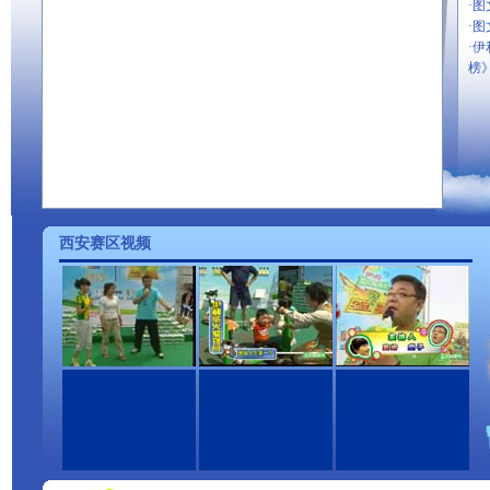
·
图
·
图
·
伊
榜
西安赛区视频