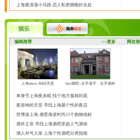
上海最浪漫小马路 恋人私密拥吻好去处
·
编辑推荐
>>更多
网友
上海attica--R&B天堂
face酒吧--左手庙宇，右手酒杯
单身节上海夜未眠 找个地方孤独到底
·
夜游神的天堂 寻找上海最个性的夜店
·
世博游上海 感受海派时尚15个购物地标
·
酒外之音 寻找上海酒吧里超人气酒保
·
潮人对号入座 上海个性酒吧分类指南
·