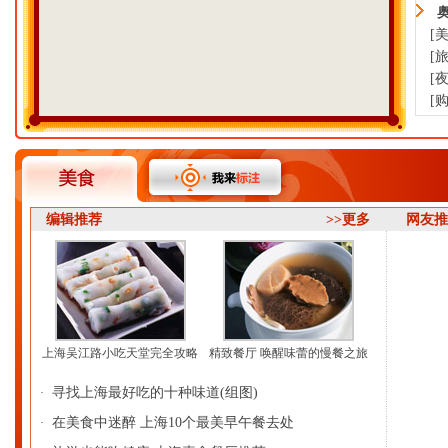
[美
[旅
[夜
[购
编辑推荐
>>更多
网友
上海吴江路小吃天堂完全攻略
精致餐厅 唤醒味蕾的慢餐之旅
寻找上海最好吃的十种味道(组图)
·
在美食中迷醉 上海10个最美早午餐去处
·