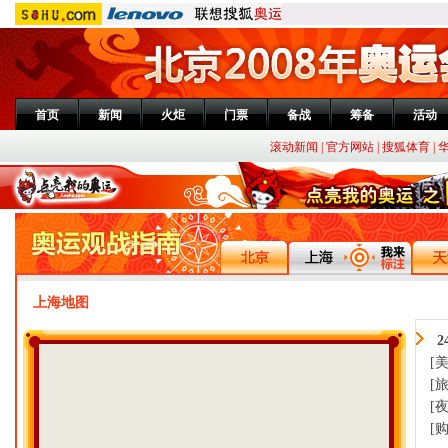
首页
新闻
火炬
门票
备战
筹备
活动
滚动新闻
|
官方网站
|
搜狐体育
|
上海地图
[美
[旅
[夜
[购