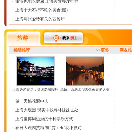
旅游也能吃健康 上海素食餐厅推荐
·
上海十大不得不吃的美食(图)
·
上海与张爱玲有关的西餐厅
·
编辑推荐
>>更多
网友
上海必游景点：豫园老城隍庙
乌镇、西塘水乡古镇夜景撩人美
做一天桃花源中人
·
上海大观园 现实中找寻林妹妹去处
·
上海世博周边游的十种享乐方式
·
春日大观园赏梅 扮“贾宝玉”花下做诗
·