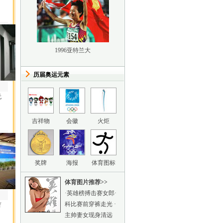
1996亚特兰大
历届奥运元素
无
吉祥物
会徽
火炬
奖牌
海报
体育图标
体育图片推荐
>>
·
英雄榜搏击赛女郎
·
科比赛前穿裤走光
·
育
主帅妻女现身清远