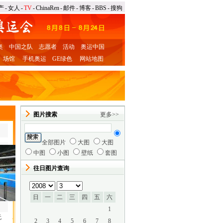
产
-
女人
-
TV
-
ChinaRen
-
邮件
-
博客
-
BBS
-
搜狗
奥
中国之队
志愿者
活动
奥运中国
场馆
手机奥运
GE绿色
网站地图
图片搜索
更多
>>
全部图片
大图
大图
中图
小图
壁纸
套图
往日图片查询
日
一
二
三
四
五
六
1
无
2
3
4
5
6
7
8