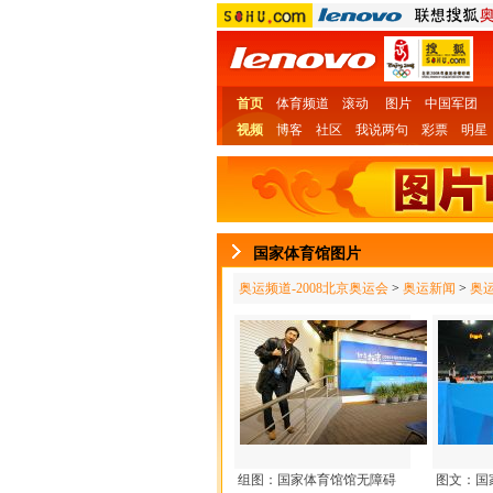
首页
体育频道
滚动
图片
中国军团
视频
博客
社区
我说两句
彩票
明星
国家体育馆图片
奥运频道-2008北京奥运会
>
奥运新闻
>
奥
组图：国家体育馆馆无障碍
图文：国