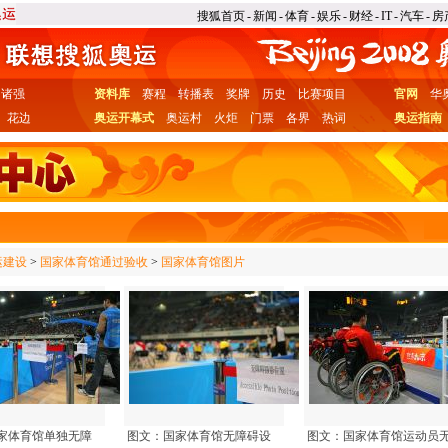
搜狐首页
-
新闻
-
体育
-
娱乐
-
财经
-
IT
-
汽车
-
房
诸强
资料库
赛程
转播表
奖牌
历史
比赛项目
官网
华
花边
奥运开幕式
奥运村
火炬
门票
各界
热词
奥运指南
运建设
>
国家体育馆通过验收
>
国家体育馆图片
家体育馆单独无障
图文：国家体育馆无障碍设
图文：国家体育馆运动员