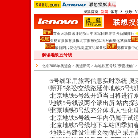
搜狐首页
-
新闻
-
体育
-
S
-
娱乐
-
V
首页
滚动
快讯
评论
项目
中国军团
世界诸强
新闻排行
央视直播
体育播报
北京播报
冠军面对面
奥运紫薇星
最新图片
花边
视觉盛宴
明星
备战
赛程
直播中
解读地铁五号线
北京2008年奥运会
>
奥运新闻
>
与地铁五号线“亲密接触”
·
5号线采用旅客信息实时系统 奥
(09/30 16:37)
·
新开5条公交线路延伸地铁5号线
·
北京地铁5号线开通当日将进行
16:34)
·
地铁5号线设两个派出所 站内探
(09/30 16:32)
·
北京地铁5号线充分体现人性化
·
北京地铁5号线一年内仍属于试
·
北京地铁5号线地下车站四季如
·
地铁5号建设注重文物保护 采用